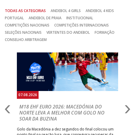
TODAS AS CATEGORIAS
ANDEBOL 4 GIRLS
ANDEBOL 4 KIDS
PORTUGAL
ANDEBOL DE PRAIA
INSTITUCIONAL
COMPETIÇÕES NACIONAIS
COMPETIÇÕES INTERNACIONAIS
SELEÇÕES NACIONAIS
VERTENTES DO ANDEBOL
FORMAÇÃO
CONSELHO ARBITRAGEM
Anterior
Seguin
07.08.2026
06.
A
M18 EHF EURO 2026: MACEDÓNIA DO
D
NORTE LEVA A MELHOR COM GOLO NO
Com
SOAR DA BUZINA
épo
o de
arra
 o
Golo da Macedónia a dez segundos do final colocou um
de
ponto final na reação lusa, que conseguira recuperar da