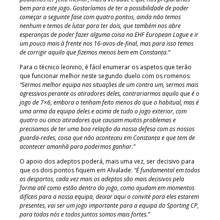
bem para este jogo. Gostaríamos de ter a possibilidade de poder
começar a seguinte fase com quatro pontos, ainda não temos
nenhum e temos de lutar para ter dois, que também nos abre
esperanças de poder fazer alguma coisa na EHF European Lague e ir
um pouco mais à frente nos 16-avos-de-final, mas para isso temos
de corrigir aquilo que fizemos menos bem em Constanța.”
Para o técnico leonino, é fácil enumerar os aspetos que terão
que funcionar melhor neste segundo duelo com os romenos:
“Sermos melhor equipa nas situações de um contra um, sermos mais
agressivos perante os atiradores deles, contrariarmos aquilo que é o
jogo de 7×6, embora o tenham feito menos do que o habitual, mas é
uma arma da equipa deles e acima de tudo o jogo exterior, com
quatro ou cinco atiradores que causam muitos problemas e
precisamos de ter uma boa relação da nossa defesa com os nossos
guarda-redes, coisa que não aconteceu em Constanța e que tem de
acontecer amanhã para podermos ganhar.”
O apoio dos adeptos poderá, mais uma vez, ser decisivo para
que os dois pontos fiquem em Alvalade:
“É fundamental em todos
os desportos, cada vez mais os adeptos são mais decisivos pela
forma até como estão dentro do jogo, como ajudam em momentos
difíceis para a nossa equipa, deixar aqui o convite para eles estarem
presentes, vai ser um jogo importante para a equipa do Sporting CP,
para todos nós e todos juntos somos mais fortes.”