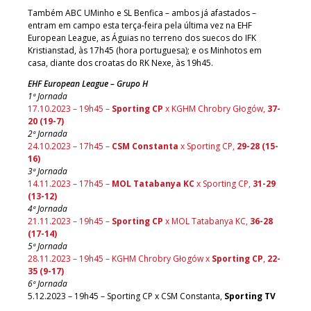
Também ABC UMinho e SL Benfica – ambos já afastados –
entram em campo esta terça-feira pela última vez na EHF
European League, as Águias no terreno dos suecos do IFK
Kristianstad, às 17h45 (hora portuguesa); e os Minhotos em
casa, diante dos croatas do RK Nexe, às 19h45.
EHF European League – Grupo H
1ª Jornada
17.10.2023 – 19h45 –
Sporting CP
x KGHM Chrobry Głogów,
37-
20 (19-7)
2ª Jornada
24.10.2023 – 17h45 –
CSM Constanta
x Sporting CP,
29-28 (15-
16)
3ª Jornada
14.11.2023 – 17h45 –
MOL Tatabanya KC
x Sporting CP,
31-29
(13-12)
4ª Jornada
21.11.2023 – 19h45 –
Sporting CP
x MOL Tatabanya KC,
36-28
(17-14)
5ª Jornada
28.11.2023 – 19h45 – KGHM Chrobry Głogów x
Sporting CP
,
22-
35
(9-1
7
)
6ª Jornada
5.12.2023 – 19h45 – Sporting CP x CSM Constanta,
Sporting TV