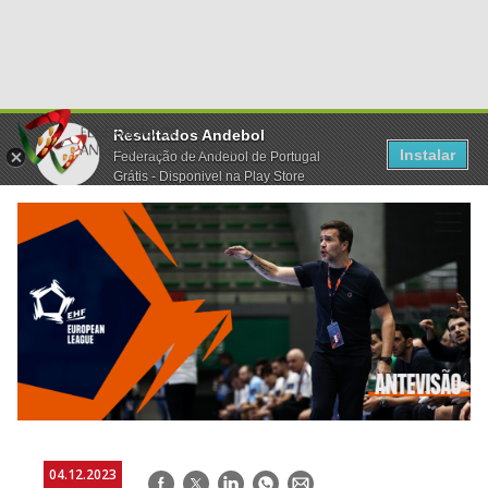
Resultados Andebol
Instalar
Federação de Andebol de Portugal
Grátis - Disponivel na Play Store
04.12.2023
Facebook
Twitter
LinkedIn
WhatsApp
E-