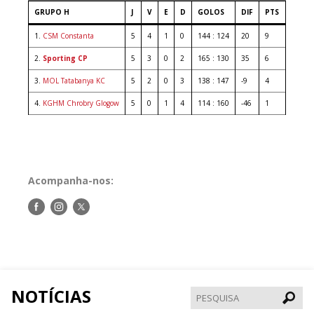
GRUPO H
J
V
E
D
GOLOS
DIF
PTS
1.
CSM Constanta
5
4
1
0
144 : 124
20
9
2.
Sporting CP
5
3
0
2
165 : 130
35
6
3.
MOL Tatabanya KC
5
2
0
3
138 : 147
-9
4
4.
KGHM Chrobry Glogow
5
0
1
4
114 : 160
-46
1
Acompanha-nos:
Siga-
Siga-
Siga-
nos
nos
nos
no
no
no
Facebook
Instagram
Twitter
NOTÍCIAS
Pesqui