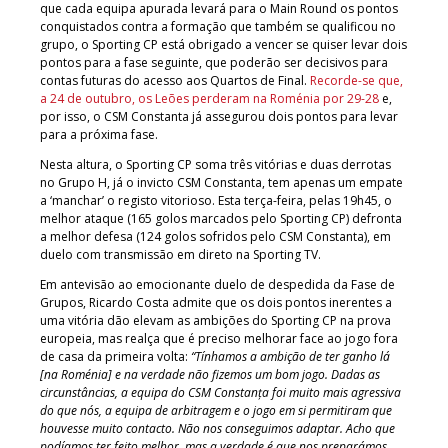
que cada equipa apurada levará para o Main Round os pontos
conquistados contra a formação que também se qualificou no
grupo, o Sporting CP está obrigado a vencer se quiser levar dois
pontos para a fase seguinte, que poderão ser decisivos para
contas futuras do acesso aos Quartos de Final.
Recorde-se que,
a 24 de outubro, os Leões perderam na Roménia por 29-28
e,
por isso, o CSM Constanta já assegurou dois pontos para levar
para a próxima fase.
Nesta altura, o Sporting CP soma três vitórias e duas derrotas
no Grupo H, já o invicto CSM Constanta, tem apenas um empate
a ‘manchar’ o registo vitorioso. Esta terça-feira, pelas 19h45, o
melhor ataque (165 golos marcados pelo Sporting CP) defronta
a melhor defesa (124 golos sofridos pelo CSM Constanta), em
duelo com transmissão em direto na Sporting TV.
Em antevisão ao emocionante duelo de despedida da Fase de
Grupos, Ricardo Costa admite que os dois pontos inerentes a
uma vitória dão elevam as ambições do Sporting CP na prova
europeia, mas realça que é preciso melhorar face ao jogo fora
de casa da primeira volta:
“Tínhamos a ambição de ter ganho lá
[na Roménia] e na verdade não fizemos um bom jogo. Dadas as
circunstâncias, a equipa do CSM Constanța foi muito mais agressiva
do que nós, a equipa de arbitragem e o jogo em si permitiram que
houvesse muito contacto. Não nos conseguimos adaptar. Acho que
podíamos ter feito melhor, mas a verdade é que nos preparámos