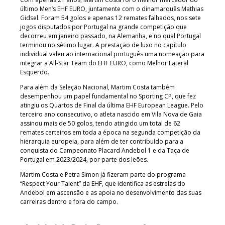
último Men’s EHF EURO, juntamente com o dinamarquês Mathias
Gidsel. Foram 54 golos e apenas 12 remates falhados, nos sete
jogos disputados por Portugal na grande competição que
decorreu em janeiro passado, na Alemanha, e no qual Portugal
terminou no sétimo lugar. A prestação de luxo no capítulo
individual valeu ao internacional português uma nomeação para
integrar a All-Star Team do EHF EURO, como Melhor Lateral
Esquerdo.
Para além da Seleção Nacional, Martim Costa também
desempenhou um papel fundamental no Sporting CP, que fez
atingiu os Quartos de Final da última EHF European League. Pelo
terceiro ano consecutivo, o atleta nascido em Vila Nova de Gaia
assinou mais de 50 golos, tendo atingido um total de 62
remates certeiros em toda a época na segunda competição da
hierarquia europeia, para além de ter contribuído para a
conquista do Campeonato Placard Andebol 1 e da Taça de
Portugal em 2023/2024, por parte dos leões.
Martim Costa e Petra Simon já fizeram parte do programa
“Respect Your Talent” da EHF, que identifica as estrelas do
Andebol em ascensão e as apoia no desenvolvimento das suas
carreiras dentro e fora do campo.