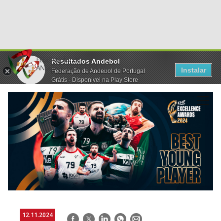
Resultados Andebol
Instalar
Federação de Andebol de Portugal
Grátis - Disponivel na Play Store
12.11.2024
Facebook
Twitter
LinkedIn
WhatsApp
E-