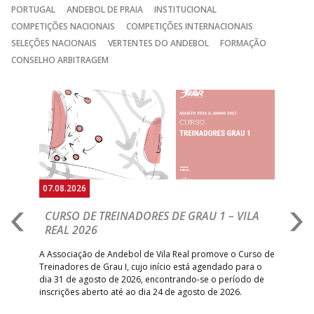
PORTUGAL
ANDEBOL DE PRAIA
INSTITUCIONAL
COMPETIÇÕES NACIONAIS
COMPETIÇÕES INTERNACIONAIS
SELEÇÕES NACIONAIS
VERTENTES DO ANDEBOL
FORMAÇÃO
CONSELHO ARBITRAGEM
Anterior
Seguin
07.08.2026
07.
CURSO DE TREINADORES DE GRAU 1 – VILA
M
REAL 2026
N
S
A Associação de Andebol de Vila Real promove o Curso de
Treinadores de Grau I, cujo início está agendado para o
Gol
dia 31 de agosto de 2026, encontrando-se o período de
pont
inscrições aberto até ao dia 24 de agosto de 2026.
desv
foco