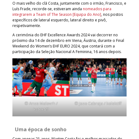
O mais velho do clã Costa, juntamente com o irmão, Francisco, e
Luís Frade, recorde-se, estiveram ainda
nomeados para
integrarem a Team of The Season [Equipa do Ano]
, nos postos
específicos de lateral esquerdo, lateral direito e pivô,
respetivamente.
A cerimónia do EHF Excellence Awards 2024 vai decorrer no
próximo dia 14 de dezembro em Viena, Áustria, durante o Final
Weekend do Women’s EHF EURO 2024, que contará com a
participação da Seleção Nacional A Feminina, 16 anos depois.
© Anze Malovrh /
© Jozo Cabraja / kolektiff
kolektiff
Uma época de sonho
Com apenas 21 anos, Martim Costa foi o melhor marcador do