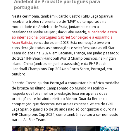
Andebol de Praia: De português para
português
Nesta cerimónia, também Ricardo Castro (GRD Leça Spar) vai
receber o troféu referente ao de “MVP” da temporada na
modalidade de Andebol de Praia, juntamente com a
neerlandesa Meike Kruijer (Black Lake Beach),
sucedendo assim
ao internacional português Gabriel Conceição e à espanhola
Asun Batista
, vencedores em 2023. Esta nomeação teve em
consideração todas as nomeações e seleções para as All-Star
Team do ebt Final 2024, em Lacanau, França, em junho passado;
do 2024 IHF Beach Handball World Championships, na Pingtan
Island, China (ambos em junho passado); e da EHF Beach
Handball Champions Cup 2024 no Porto Santo, Portugal, em
outubro.
Ricardo Castro ajudou Portugal a conquistar a histórica medalha
de bronze no último Campeonato do Mundo Masculino –
naquela que foi a melhor prestação lusa em apenas duas
prestações – e foi ainda eleito o Melhor Guarda-Redes da
competição que decorreu nas areias chinesas. Atleta do GRD
Leça Spar, o guardião de 38 anos não só conquistou o ouro na
EHF Champions Cup 2024, como também voltou a ser nomeado
para a All-Star Team.