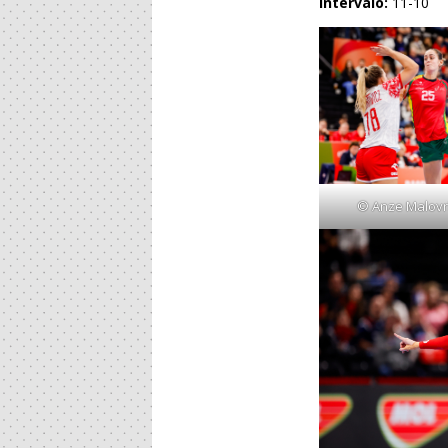
Intervalo:
11-10
© Anze Malovrh