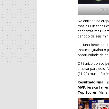
© Anz
Na entrada da etap
mas as Lusitanas c
dar cartas mas Por
período de seis mi
Luciana Rebelo colo
máximo igualou o jo
oportunidade de pa
O técnico polaco pe
ampliar para dois.
(21-20) mas a Polón
Resultado Final:
2
MVP:
Jéssica Ferrei
Top Scorer:
Marian