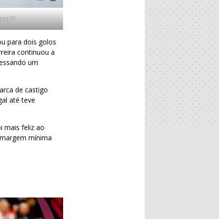
ektiff
u para dois golos
reira continuou a
avessando um
arca de castigo
al até teve
 mais feliz ao
 a margem mínima