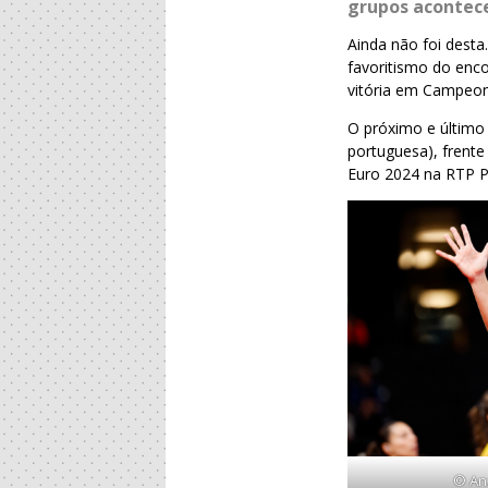
grupos acontece
Ainda não foi desta
favoritismo do enc
vitória em Campeon
O próximo e último 
portuguesa), frent
Euro 2024 na RTP P
© Anz