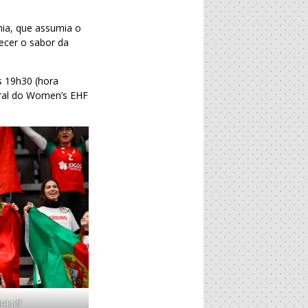
nia, que assumia o
ecer o sabor da
s 19h30 (hora
gral do Women’s EHF
ektiff