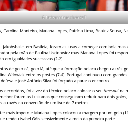
© Nebojsa Tejic / kolektiff
s, Carolina Monteiro, Mariana Lopes, Patrícia Lima, Beatriz Sousa, N
. Jakobshalle, em Basileia, foram as lusas a começar com bola mas 
ador pela mão de Paulina Uscinowicz mas Mariana Lopes foi respo
do em igualdades sucessivas (2-2).
os de golo cá, golo lá, até que a formação polaca chegou a três g
ina Wdowiak entre os postes (7-4). Portugal continuou com grandes 
efesa e José António Silva foi forçado a parar o encontro.
 decorridos, foi a vez do técnico polaco colocar o seu
time-out
na m
melhor foram as Lusitanas que conseguiram reduzir para dois golos,
es através da conversão de um livre de 7 metros.
 ter mais ímpeto e Mariana Lopes colocou a margem por um golo (1
 que rendeu Isabel Góis sensivelmente a meio da primeira parte.