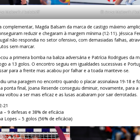
e Malovrh / kolektiff
© Anze Malovrh / kol
a complementar, Magda Balsam da marca de castigo máximo amplio
onseguiram reduzir e chegaram à margem mínima (12-11). Jéssica Fer
tugal não respondia no setor ofensivo, com demasiadas falhas, atr
nutos sem marcar.
cou a primeira bomba na baliza adversária e Patrícia Rodrigues da m
go a 13 golos. O encontro seguiu em igualdades sucessivas e Portug
ssar para a frente mas acabou por falhar e a toada manteve-se.
diu uma paragem no encontro quando o placar assinalava 19-18 e foi
 Na ponta final, Joana Resende conseguiu diminuir, novamente, para
ia voltou a ser mais eficaz e as lusas acabaram por sair derrotadas.
2-21
ra – 9 defesas e 38% de eficácia
a Lopes – 5 golos (56% de eficácia)