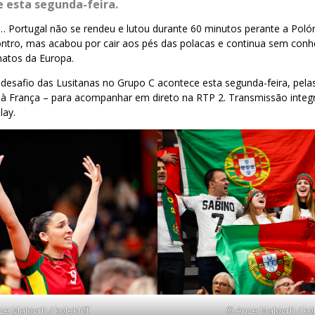
 esta segunda-feira.
… Portugal não se rendeu e lutou durante 60 minutos perante a Poló
ontro, mas acabou por cair aos pés das polacas e continua sem conh
atos da Europa.
desafio das Lusitanas no Grupo C acontece esta segunda-feira, pela
e à França – para acompanhar em direto na RTP 2. Transmissão inte
lay.
e Malovrh / kolektiff
© Anze Malovrh / kol