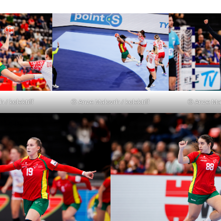
 / kolektiff
© Anze Malovrh / kolektiff
© Anze Malo