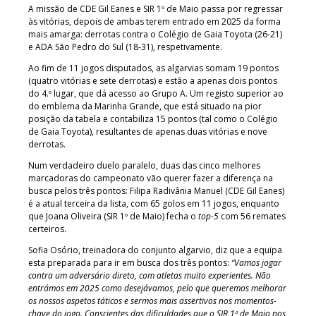
A missão de CDE Gil Eanes e SIR 1º de Maio passa por regressar
às vitórias, depois de ambas terem entrado em 2025 da forma
mais amarga: derrotas contra o Colégio de Gaia Toyota (26-21)
e ADA São Pedro do Sul (18-31), respetivamente.
Ao fim de 11 jogos disputados, as algarvias somam 19 pontos
(quatro vitórias e sete derrotas) e estão a apenas dois pontos
do 4.º lugar, que dá acesso ao Grupo A. Um registo superior ao
do emblema da Marinha Grande, que está situado na pior
posição da tabela e contabiliza 15 pontos (tal como o Colégio
de Gaia Toyota), resultantes de apenas duas vitórias e nove
derrotas.
Num verdadeiro duelo paralelo, duas das cinco melhores
marcadoras do campeonato vão querer fazer a diferença na
busca pelos três pontos: Filipa Radivânia Manuel (CDE Gil Eanes)
é a atual terceira da lista, com 65 golos em 11 jogos, enquanto
que Joana Oliveira (SIR 1º de Maio) fecha o
top-5
com 56 remates
certeiros.
Sofia Osório, treinadora do conjunto algarvio, diz que a equipa
esta preparada para ir em busca dos três pontos:
“Vamos jogar
contra um adversário direto, com atletas muito experientes. Não
entrámos em 2025 como desejávamos, pelo que queremos melhorar
os nossos aspetos táticos e sermos mais assertivos nos momentos-
chave do jogo. Conscientes das dificuldades que o SIR 1º de Maio nos