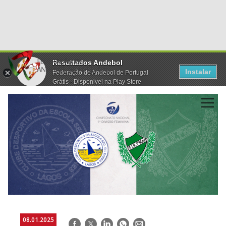
Resultados Andebol
Instalar
Federação de Andebol de Portugal
Grátis - Disponivel na Play Store
08.01.2025
Facebook
Twitter
LinkedIn
WhatsApp
E-