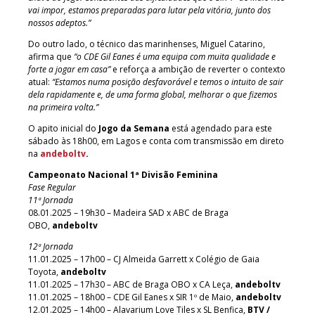
vai impor, estamos preparadas para lutar pela vitória, junto dos
nossos adeptos.”
Do outro lado, o técnico das marinhenses, Miguel Catarino,
afirma que
“o CDE Gil Eanes é uma equipa com muita qualidade e
forte a jogar em casa”
e reforça a ambição de reverter o contexto
atual:
“Estamos numa posição desfavorável e temos o intuito de sair
dela rapidamente e, de uma forma global, melhorar o que fizemos
na primeira volta.”
O apito inicial do
Jogo da Semana
está agendado para este
sábado às 18h00, em Lagos e conta com transmissão em direto
na
andeboltv
.
Campeonato Nacional 1ª Divisão Feminina
Fase Regular
11ª Jornada
08.01.2025 – 19h30 – Madeira SAD x ABC de Braga
OBO,
andeboltv
12ª Jornada
11.01.2025 – 17h00 – CJ Almeida Garrett x Colégio de Gaia
Toyota,
andeboltv
11.01.2025 – 17h30 – ABC de Braga OBO x CA Leça,
andeboltv
11.01.2025 – 18h00 – CDE Gil Eanes x SIR 1º de Maio,
andeboltv
12.01.2025 – 14h00 – Alavarium Love Tiles x SL Benfica,
BTV /