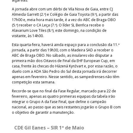
algarvias.
A jornada abre com um dérbi de Vila Nova de Gaia, entre CJ
Almeida Garrett (2.º) e Colégio de Gaia Toyota (9.º), a partir das
17h00 e, meia hora mais tarde, é a vez do ABC de Braga OBO
(5.º) receber o CA Leça (7.º). O líder SL Benfica recebe o
Alavarium Love Tiles (8.º), este domingo, na condição de
visitante, às 14h00.
Esta quarta-feira, haverá ainda espaço para a conclusão da 11.ª
jornada, a partir das 19h30, com o Madeira SAD a receber o
ABC de Braga OBO. No sábado, as insulares vão disputar a
primeira mão dos Oitavos de Final da EHF European Cup, em
casa, frente às checas do Házená Kynžvart e, por essa razão, o
duelo com a ADA São Pedro do Sul desta jornada irá decorrer
apenas em fevereiro. Nesse sentido, as sampedrenses não têm
competição esta semana.
Recorde-se que no final da Fase Regular, marcado para 22 de
fevereiro, apenas as quatro primeiras equipas da tabela irão
integrar o Grupo A da Fase Final, que define o campeão
nacional, ao passo que as seis restantes jogarão o Grupo B com
o objetivo de garantir a manutenção.
CDE Gil Eanes – SIR 1º de Maio