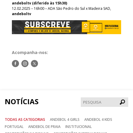
andeboltv (diferido às 15h30)
12.02.2025 – 16h00 – ADA São Pedro do Sul x Madeira SAD,
andeboltv
Acompanha-nos:
Siga-
Siga-
Siga-
nos
nos
nos
no
no
no
Facebook
Instagram
Twitter
NOTÍCIAS
Pesqui
TODAS AS CATEGORIAS
ANDEBOL 4 GIRLS
ANDEBOL 4 KIDS
PORTUGAL
ANDEBOL DE PRAIA
INSTITUCIONAL