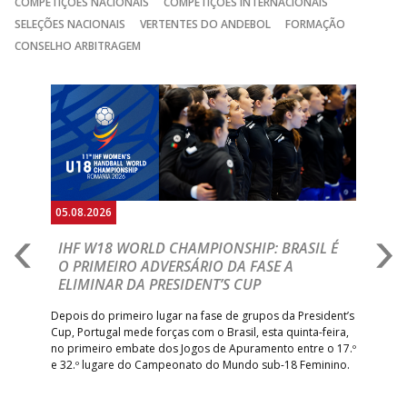
COMPETIÇÕES NACIONAIS
COMPETIÇÕES INTERNACIONAIS
SELEÇÕES NACIONAIS
VERTENTES DO ANDEBOL
FORMAÇÃO
CONSELHO ARBITRAGEM
Anterior
Seguin
05.08.2026
05.
A
IHF W18 WORLD CHAMPIONSHIP: BRASIL É
I
IA
O PRIMEIRO ADVERSÁRIO DA FASE A
V
ELIMINAR DA PRESIDENT’S CUP
I
R
Depois do primeiro lugar na fase de grupos da President’s
Cup, Portugal mede forças com o Brasil, esta quinta-feira,
Tre
–
no primeiro embate dos Jogos de Apuramento entre o 17.º
inte
e 32.º lugare do Campeonato do Mundo sub-18 Feminino.
con
Pite