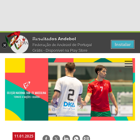
Resultados Andebol
Instalar
Federação de Andebol de Portugal
Grátis - Disponivel na Play Store
11.01.2025
Facebook
Twitter
LinkedIn
WhatsApp
E-