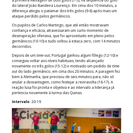
a primeira vantagem de dois golos (7-5), na sequência do golo
do lateral João Bandeira Lourenço. Em cima dos 10 minutos, a
diferença atingiu o patamar dos três golos (9-6) após mais um
ataque perdido pelos germânicos.
Os pupilos de Carlos Martingo, que até então mostravam
confiança e eficácia, atravessaram um curto momento de
desinspiração ofensiva, que foi aproveitado em pleno pelos
germânicos (10-10) e tudo voltou à estaca zero, com 14 minutos
decorridos.
Depois de um
time-out
, Portugal ganhou algum fôlego (12-10) e
conseguiu voltar aos níveis habituais, tendo alcançado
novamente os três golos (15-12) e motivado um pedido de
time-
out
do lado germânico, em cima dos 20 minutos. A paragem fez
bem à Alemanha, que precisou de seis minutos para, não só
anular a desvantagem, como festejar a reviravolta (16-17). A
reação lusa foi pronta e objetiva e ao intervalo a liderança já
pertencia novamente à turma das Quinas.
Intervalo:
20-19