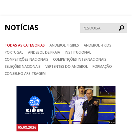
no
no
no
Facebook
Instagram
Twitter
NOTÍCIAS
Pesqui
TODAS AS CATEGORIAS
ANDEBOL 4 GIRLS
ANDEBOL 4 KIDS
PORTUGAL
ANDEBOL DE PRAIA
INSTITUCIONAL
COMPETIÇÕES NACIONAIS
COMPETIÇÕES INTERNACIONAIS
SELEÇÕES NACIONAIS
VERTENTES DO ANDEBOL
FORMAÇÃO
CONSELHO ARBITRAGEM
Anterior
Seguin
05.08.2026
05.