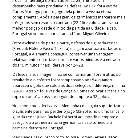
troca na liderança do marcador (22-23), fruto de um
desempenho mais produtivo na defesa. Aos 37′ foi a vez de
Carlos Martingo parar o jogo pela primeira vez na etapa
complementar. Após a paragem, os germânicos marcaram mais
três golos sem resposta contrária (22-26) e colocaram-se na
melhor posição desde o início da partida na Cidade Falcão.
Portugal só voltou a marcar aos 41′ por Miguel Oliveira.
Entre exclusões de parte a parte, defesas dos guarda-redes
[Frederik Höler e Vasco Teixeira] e algum azar para os lados de
Portugal, a Alemanha conseguiu conservar uma vantagem
relativamente confortável durante vários minutos e à entrada
dos 15 minutos finais liderava por 24-28.
Os lusos, à sua imagem, não se conformaram, foram atrás do
resultado e o esforço foi recompensado aos 54′ quando
apareceu o golo que colou as duas seleções à diferença mínima
(29-30). Aos 57′ foi a vez de Gonçalo Gomes colocar a “cereja no
topo do bolo” ao assinar o golo do empate a 32 golos.
Nos momentos decisivos, a Alemanha conseguiu superiorizar-se
o suficiente para não perder o jogo (33-35) e, no último lance, o
guarda-redes Julian Buchele foi herói ao impedir o empate e
assegurou a primeira vitória germânica neste torneio e a
primeira derrota de Portugal.
João Bandeira Lourenço (oito golos) e Tomás Teixeira (sete)