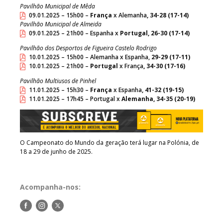
Pavilhão Municipal de Mêda
09.01.2025 – 15h00 –
França
x Alemanha
, 34-28 (17-14)
Pavilhão Municipal de Almeida
09.01.2025 – 21h00 – Espanha x
Portugal, 26-30 (17-14)
Pavilhão dos Desportos de Figueira Castelo Rodrigo
10.01.2025 – 15h00 – Alemanha x Espanha,
29-29 (17-11)
10.01.2025 – 21h00 –
Portugal
x França
, 34-30 (17-16)
Pavilhão Multiusos de Pinhel
11.01.2025 – 15h30 –
França
x Espanha
, 41-32 (19-15)
11.01.2025 – 17h45 – Portugal x
Alemanha, 34-35 (20-19)
O Campeonato do Mundo da geração terá lugar na Polónia, de
18 a 29 de junho de 2025.
Acompanha-nos:
Siga-
Siga-
Siga-
nos
nos
nos