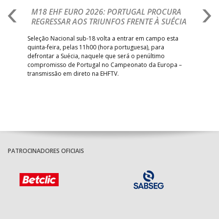
M18 EHF EURO 2026: PORTUGAL PROCURA
I
REGRESSAR AOS TRIUNFOS FRENTE À SUÉCIA
O
E
uel
Seleção Nacional sub-18 volta a entrar em campo esta
quinta-feira, pelas 11h00 (hora portuguesa), para
Depo
defrontar a Suécia, naquele que será o penúltimo
Cup,
compromisso de Portugal no Campeonato da Europa –
no 
transmissão em direto na EHFTV.
e 3
PATROCINADORES OFICIAIS