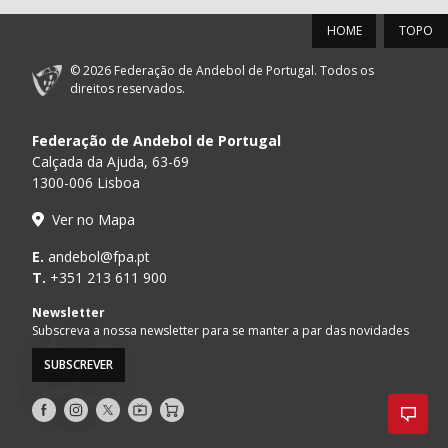
HOME
TOPO
© 2026 Federação de Andebol de Portugal. Todos os
direitos reservados.
Federação de Andebol de Portugal
Calçada da Ajuda, 63-69
1300-006 Lisboa
Ver no Mapa
E.
andebol@fpa.pt
T.
+351 213 611 900
Newsletter
Subscreva a nossa newsletter para se manter a par das novidades
SUBSCREVER
Siga-
Siga-
Siga-
AndebolTV
Loja
nos
nos
nos