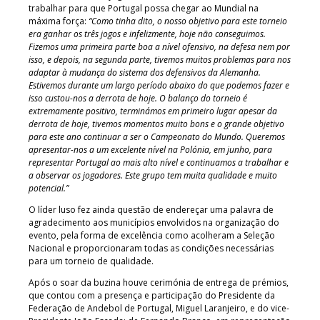
trabalhar para que Portugal possa chegar ao Mundial na
máxima força:
“Como tinha dito, o nosso objetivo para este torneio
era ganhar os três jogos e infelizmente, hoje não conseguimos.
Fizemos uma primeira parte boa a nível ofensivo, na defesa nem por
isso, e depois, na segunda parte, tivemos muitos problemas para nos
adaptar à mudança do sistema dos defensivos da Alemanha.
Estivemos durante um largo período abaixo do que podemos fazer e
isso custou-nos a derrota de hoje. O balanço do torneio é
extremamente positivo, terminámos em primeiro lugar apesar da
derrota de hoje, tivemos momentos muito bons e o grande objetivo
para este ano continuar a ser o Campeonato do Mundo. Queremos
apresentar-nos a um excelente nível na Polónia, em junho, para
representar Portugal ao mais alto nível e continuamos a trabalhar e
a observar os jogadores. Este grupo tem muita qualidade e muito
potencial.”
O líder luso fez ainda questão de endereçar uma palavra de
agradecimento aos municípios envolvidos na organização do
evento, pela forma de excelência como acolheram a Seleção
Nacional e proporcionaram todas as condições necessárias
para um torneio de qualidade.
Após o soar da buzina houve cerimónia de entrega de prémios,
que contou com a presença e participação do Presidente da
Federação de Andebol de Portugal, Miguel Laranjeiro, e do vice-