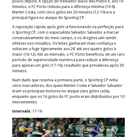
pouco depois. A opção do treinador sueco deu frutos e, aos 19
minutos, o FC Porto reduziu para a diferença mínima (10-9).
Martim Costa, com cinco golos em 20 minutos (12-10) era a
principal figura no ataque do Sporting CP.
A reposição rápida após golo ia funcionando na perfeição para
o Sporting CP, com o especialista Salvador Salvador a marcar
consecutivamente do meio campo, e os dragões iam sendo
infelizes nos ressaltos. Os leões ganharam mais confiança e
voltaram a fugir ligeiramente aos 26’ até aos quatro golos à
maior (16-12). Até ao intervalo, o FC Porto beneficiou de um raro
período de superioridade numérica para reduzir a diferença
para apenas um golo (17-16), resultado que prevaleceu após 30
minutos.
Num dado que resumia a primeira parte, o Sporting CP tinha
cinco marcadores, dos quais Martim Costa e Salvador Salvador
eram os principais motores no ataque (seis golos cada),
enquanto que os 16 golos do FC porto eram distribuídos por 10
intervenientes.
Intervalo:
17-16