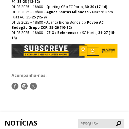
SC,
35-23 (18-12)
01.03.2025 – 18h00 – Sporting CP x FC Porto,
30-30 (17-16)
01.03.2025 – 18h00 –
Águas Santas Milaneza
x Nazaré Dom
Fuas AC,
35-25 (15-9)
01.03.2025 – 18h00 – Avanca Bioria Bondalti x
Póvoa AC
Bodegão Grupo CCR
,
25-26 (10-12)
01.03.2025 – 18h00 –
CF Os Belenenses
x SC Horta,
31-27 (15-
13)
Acompanha-nos:
Siga-
Siga-
Siga-
nos
nos
nos
no
no
no
Facebook
Instagram
Twitter
NOTÍCIAS
Pesqui