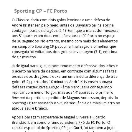
Sporting CP – FC Porto
O Clássico abriu com dois golos leoninos e uma defesa de
André Kristensen pelo meio, antes de Daymaro Salina abrir a
contagem para os dragões (2-1). Sem que o marcador mexesse,
aos 5’ apareceram duas exclusões para o FC Porto no espaço
de 30 segundos. No entanto, mesmo com mais dois elementos
em campo, o Sporting CP pecou na finalização e o melhor que
conseguiu foi voltar aos dois golos de vantagem (3-1), em cima
dos 7 minutos.
Já de igual para igual, o bom rendimento defensivo dos leões e
o acerto na hora da decisão, em contraste com algumas faltas
técnicas dos dragões, trouxeram uma inédita diferença de três
golos (5-2), perto dos 10 minutos. André Kristensen somava
defesas consecutivas, Diogo Rêma Marques ia conseguindo
replicar com menor folgor, mas aos 14’ apareceu o primeiro
time-out
da partida, a pedido de Magnus Andersson, depois do
Sporting CP ter assinado o 9-5, na sequência de mais um erro no
ataque azul e branco.
Após a paragem estrearam-se Miguel Oliveira e Ricardo
Brandão, bem como o famoso sistema 7×6 do FC Porto. O
central espanhol do Sporting CP, Jan Gurri, foi também a jogo