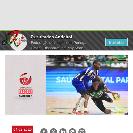
Resultados Andebol
Instalar
Federação de Andebol de Portugal
Grátis - Disponivel na Play Store
01.03.2025
Facebook
Twitter
LinkedIn
WhatsApp
E-