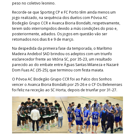
peso no coletivo leonino.
Recorde-se que Sporting CP e FC Porto têm ainda menos um
jogo realizado, na sequência dos duelos com Póvoa AC
Bodegão Grupo CCR e Avanca Bioria Bondalti, respetivamente,
terem sido interrompidos devido a más condições do piso e,
posteriormente, adiados. Os jogos em questão vão ser
retomados nos dias 8 e 9 de março.
Na despedida da primeira fase da temporada, o Marítimo
Madeira Andebol SAD brindou os adeptos com um triunfo
esclarecedor frente ao Vitória SC, por 35-23, um resultado
parecido ao do embate entre Águas Santas Milaneza e Nazaré
Dom Fuas AC (35-25), que terminou com festa maiata.
O Póvoa AC Bodegão Grupo CCR foi ao Palco dos Sonhos
vencer o Avanca Bioria Bondalti por 25-26 e o CF Os Belenenses
foi feliz na receção ao SC Horta, depois de triunfar por 31-27.