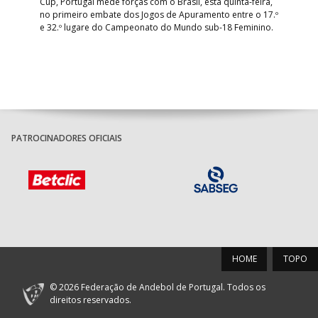
Cup, Portugal mede forças com o Brasil, esta quinta-feira,
Tre
–
no primeiro embate dos Jogos de Apuramento entre o 17.º
inte
e 32.º lugare do Campeonato do Mundo sub-18 Feminino.
con
Pite
PATROCINADORES OFICIAIS
HOME
TOPO
© 2026 Federação de Andebol de Portugal. Todos os
direitos reservados.