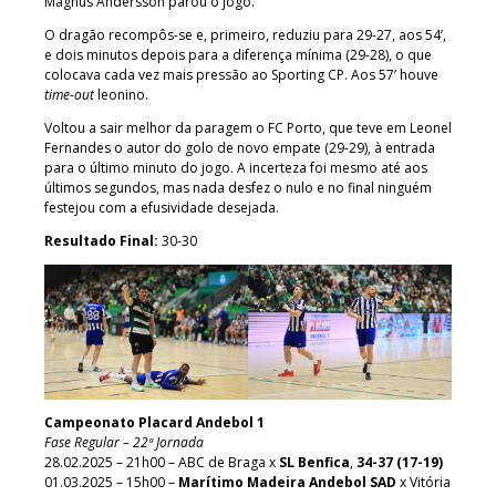
Magnus Andersson parou o jogo.
O dragão recompôs-se e, primeiro, reduziu para 29-27, aos 54’,
e dois minutos depois para a diferença mínima (29-28), o que
colocava cada vez mais pressão ao Sporting CP. Aos 57’ houve
time-out
leonino.
Voltou a sair melhor da paragem o FC Porto, que teve em Leonel
Fernandes o autor do golo de novo empate (29-29), à entrada
para o último minuto do jogo. A incerteza foi mesmo até aos
últimos segundos, mas nada desfez o nulo e no final ninguém
festejou com a efusividade desejada.
Resultado Final:
30-30
Campeonato Placard Andebol 1
Fase Regular – 22ª Jornada
28.02.2025 – 21h00 – ABC de Braga x
SL Benfica
,
34-37 (17-19)
01.03.2025 – 15h00 –
Marítimo Madeira Andebol SAD
x Vitória