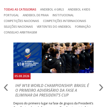
TODAS AS CATEGORIAS
ANDEBOL 4 GIRLS
ANDEBOL 4 KIDS
PORTUGAL
ANDEBOL DE PRAIA
INSTITUCIONAL
COMPETIÇÕES NACIONAIS
COMPETIÇÕES INTERNACIONAIS
SELEÇÕES NACIONAIS
VERTENTES DO ANDEBOL
FORMAÇÃO
CONSELHO ARBITRAGEM
Anterior
Seguin
05.08.2026
05.
A
IHF W18 WORLD CHAMPIONSHIP: BRASIL É
I
IA
O PRIMEIRO ADVERSÁRIO DA FASE A
V
ELIMINAR DA PRESIDENT’S CUP
I
R
Depois do primeiro lugar na fase de grupos da President’s