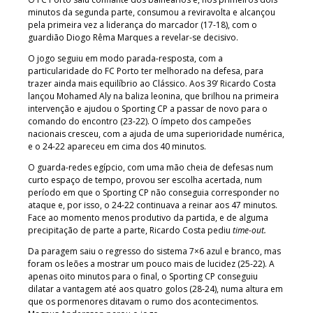
minutos da segunda parte, consumou a reviravolta e alcançou
pela primeira vez a liderança do marcador (17-18), com o
guardião Diogo Rêma Marques a revelar-se decisivo.
O jogo seguiu em modo parada-resposta, com a
particularidade do FC Porto ter melhorado na defesa, para
trazer ainda mais equilíbrio ao Clássico. Aos 39’ Ricardo Costa
lançou Mohamed Aly na baliza leonina, que brilhou na primeira
intervenção e ajudou o Sporting CP a passar de novo para o
comando do encontro (23-22). O ímpeto dos campeões
nacionais cresceu, com a ajuda de uma superioridade numérica,
e o 24-22 apareceu em cima dos 40 minutos.
O guarda-redes egípcio, com uma mão cheia de defesas num
curto espaço de tempo, provou ser escolha acertada, num
período em que o Sporting CP não conseguia corresponder no
ataque e, por isso, o 24-22 continuava a reinar aos 47 minutos.
Face ao momento menos produtivo da partida, e de alguma
precipitação de parte a parte, Ricardo Costa pediu
time-out.
Da paragem saiu o regresso do sistema 7×6 azul e branco, mas
foram os leões a mostrar um pouco mais de lucidez (25-22). A
apenas oito minutos para o final, o Sporting CP conseguiu
dilatar a vantagem até aos quatro golos (28-24), numa altura em
que os pormenores ditavam o rumo dos acontecimentos.