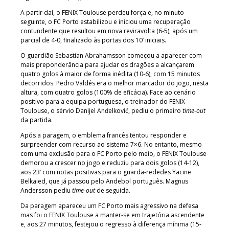
A partir daí, o FENIX Toulouse perdeu força e, no minuto
seguinte, o FC Porto estabilizou e iniciou uma recuperação
contundente que resultou em nova reviravolta (6-5), após um
parcial de 4-0, finalizado às portas dos 10’ iniciais.
O guardião Sebastian Abrahamsson começou a aparecer com
mais preponderância para ajudar os dragões a alcançarem
quatro golos à maior de forma inédita (10-6), com 15 minutos
decorridos. Pedro Valdés era o melhor marcador do jogo, nesta
altura, com quatro golos (100% de eficácia). Face ao cenário
positivo para a equipa portuguesa, o treinador do FENIX
Toulouse, o sérvio Danijel Anđelković, pediu o primeiro
time-out
da partida.
Após a paragem, o emblema francês tentou responder e
surpreender com recurso ao sistema 7×6. No entanto, mesmo
com uma exclusão para o FC Porto pelo meio, o FENIX Toulouse
demorou a crescer no jogo e reduziu para dois golos (14-12),
aos 23’ com notas positivas para o guarda-rededes Yacine
Belkaied, que já passou pelo Andebol português. Magnus
Andersson pediu
time-out
de seguida.
Da paragem apareceu um FC Porto mais agressivo na defesa
mas foi o FENIX Toulouse a manter-se em trajetória ascendente
e, aos 27 minutos, festejou o regresso à diferença mínima (15-