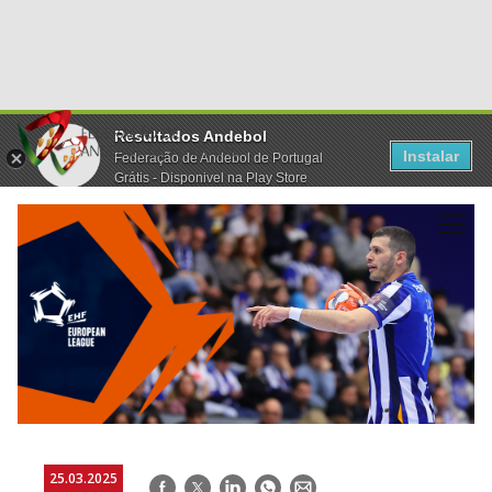
Resultados Andebol
Instalar
Federação de Andebol de Portugal
Grátis - Disponivel na Play Store
25.03.2025
Facebook
Twitter
LinkedIn
WhatsApp
E-