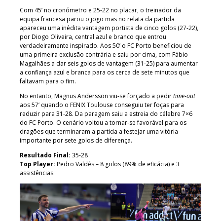
Com 45’ no cronómetro e 25-22 no placar, o treinador da
equipa francesa parou o jogo mas no relata da partida
apareceu uma inédita vantagem portista de cinco golos (27-22),
por Diogo Oliveira, central azul e branco que entrou
verdadeiramente inspirado. Aos 50’ o FC Porto beneficiou de
uma primeira exclusão contrária e saiu por cima, com Fábio
Magalhães a dar seis golos de vantagem (31-25) para aumentar
a confiança azul e branca para os cerca de sete minutos que
faltavam para o fim.
No entanto, Magnus Andersson viu-se forçado a pedir
time-out
aos 57’ quando o FENIX Toulouse conseguiu ter foças para
reduzir para 31-28. Da paragem saiu a estreia do célebre 7×6
do FC Porto. O cenário voltou a tornar-se favorável para os
dragões que terminaram a partida a festejar uma vitória
importante por sete golos de diferença.
Resultado Final:
35-28
Top Player:
Pedro Valdés – 8 golos (89% de eficácia) e 3
assistências