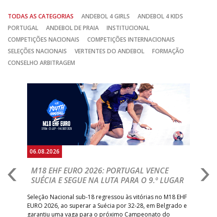
TODAS AS CATEGORIAS
ANDEBOL 4 GIRLS
ANDEBOL 4 KIDS
PORTUGAL
ANDEBOL DE PRAIA
INSTITUCIONAL
COMPETIÇÕES NACIONAIS
COMPETIÇÕES INTERNACIONAIS
SELEÇÕES NACIONAIS
VERTENTES DO ANDEBOL
FORMAÇÃO
CONSELHO ARBITRAGEM
Anterior
Seguin
06.08.2026
05.
M18 EHF EURO 2026: PORTUGAL VENCE
R
SUÉCIA E SEGUE NA LUTA PARA O 9.º LUGAR
R
bre
Seleção Nacional sub-18 regressou às vitórias no M18 EHF
San
EURO 2026, ao superar a Suécia por 32-28, em Belgrado e
Figu
garantiu uma vaga para o próximo Campeonato do
pro