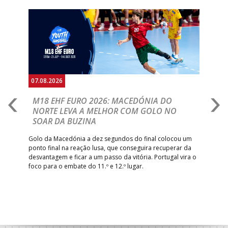
Anterior
Seguin
07.08.2026
06.
A
M18 EHF EURO 2026: MACEDÓNIA DO
D
NORTE LEVA A MELHOR COM GOLO NO
Com
SOAR DA BUZINA
épo
o de
arra
 o
Golo da Macedónia a dez segundos do final colocou um
de
ponto final na reação lusa, que conseguira recuperar da
desvantagem e ficar a um passo da vitória. Portugal vira o
foco para o embate do 11.º e 12.º lugar.