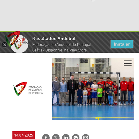
Resultados Andebol
Instalar
Federação de Andebol de Portugal
Grátis - Disponivel na Play Store
14.04.2025
Facebook
Twitter
LinkedIn
WhatsApp
E-