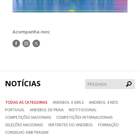
Acompanha-nos:
Siga-
Siga-
Siga-
nos
nos
nos
no
no
no
Facebook
Instagram
Twitter
NOTÍCIAS
Pesqui
TODAS AS CATEGORIAS
ANDEBOL 4 GIRLS
ANDEBOL 4 KIDS
PORTUGAL
ANDEBOL DE PRAIA
INSTITUCIONAL
COMPETIÇÕES NACIONAIS
COMPETIÇÕES INTERNACIONAIS
SELEÇÕES NACIONAIS
VERTENTES DO ANDEBOL
FORMAÇÃO
CONSELHO ARBITRAGEM