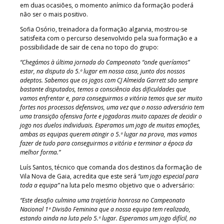
em duas ocasiões, o momento anímico da formação poderá
não ser o mais positivo.
Sofia Osório, treinadora da formação algarvia, mostrou-se
satisfeita com o percurso desenvolvido pela sua formação e a
possibilidade de sair de cena no topo do grupo:
“Chegámos à última jornada do Campeonato “onde queríamos”
estar, na disputa do 5.º lugar em nossa casa, junto dos nossos
adeptos. Sabemos que os jogos com CJ Almeida Garrett são sempre
bastante disputados, temos a consciência das dificuldades que
vamos enfrentar e, para conseguirmos a vitória temos que ser muito
fortes nos processos defensivos, uma vez que o nosso adversário tem
uma transição ofensiva forte e jogadoras muito capazes de decidir o
jogo nos duelos individuais. Esperamos um jogo de muitas emoções,
ambas as equipas querem atingir o 5.º lugar na prova, mas vamos
fazer de tudo para conseguirmos a vitória e terminar a época da
melhor forma.”
Luís Santos, técnico que comanda dos destinos da formação de
Vila Nova de Gaia, acredita que este será
“um jogo especial para
toda a equipa”
na luta pelo mesmo objetivo que o adversário:
“Este desafio culmina uma trajetória honrosa no Campeonato
Nacional 1ª Divisão Feminina que a nossa equipa tem realizado,
estando ainda na luta pelo 5.º lugar. Esperamos um jogo difícil, no