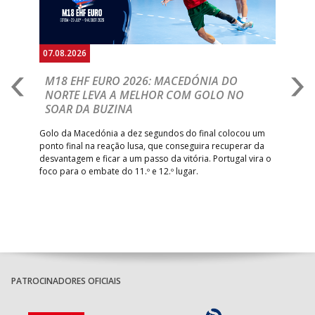
07.08.2026
06.
A
M18 EHF EURO 2026: MACEDÓNIA DO
D
NORTE LEVA A MELHOR COM GOLO NO
Com
SOAR DA BUZINA
épo
o de
arra
 o
Golo da Macedónia a dez segundos do final colocou um
de
ponto final na reação lusa, que conseguira recuperar da
desvantagem e ficar a um passo da vitória. Portugal vira o
foco para o embate do 11.º e 12.º lugar.
PATROCINADORES OFICIAIS