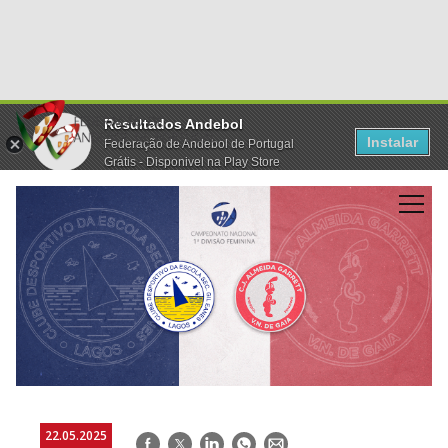
Resultados Andebol
Instalar
Federação de Andebol de Portugal
Grátis - Disponivel na Play Store
22.05.2025
Facebook
Twitter
LinkedIn
WhatsApp
E-