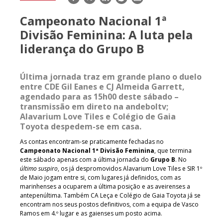
mail
Campeonato Nacional 1ª
Divisão Feminina: A luta pela
liderança do Grupo B
Última jornada traz em grande plano o duelo
entre CDE Gil Eanes e CJ Almeida Garrett,
agendado para as 15h00 deste sábado –
transmissão em direto na andeboltv;
Alavarium Love Tiles e Colégio de Gaia
Toyota despedem-se em casa.
As contas encontram-se praticamente fechadas no
Campeonato Nacional 1ª Divisão Feminina
, que termina
este sábado apenas com a última jornada do
Grupo B
. No
último suspiro
, os já despromovidos Alavarium Love Tiles e SIR 1º
de Maio jogam entre si, com lugares já definidos, com as
marinhenses a ocuparem a última posição e as aveirenses a
antepenúltima. Também CA Leça e Colégio de Gaia Toyota já se
encontram nos seus postos definitivos, com a equipa de Vasco
Ramos em 4.º lugar e as gaienses um posto acima.