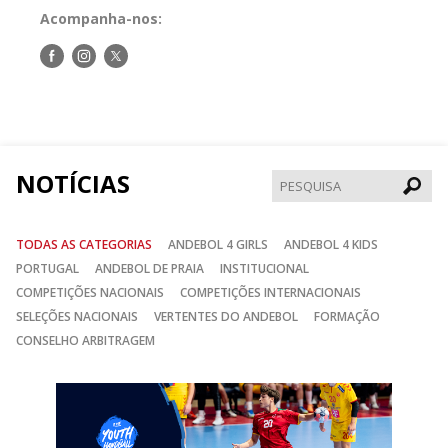
Acompanha-nos:
Siga-
Siga-
Siga-
nos
nos
nos
no
no
no
Facebook
Instagram
Twitter
NOTÍCIAS
Pesqui
TODAS AS CATEGORIAS
ANDEBOL 4 GIRLS
ANDEBOL 4 KIDS
PORTUGAL
ANDEBOL DE PRAIA
INSTITUCIONAL
COMPETIÇÕES NACIONAIS
COMPETIÇÕES INTERNACIONAIS
SELEÇÕES NACIONAIS
VERTENTES DO ANDEBOL
FORMAÇÃO
CONSELHO ARBITRAGEM
Anterior
Seguin