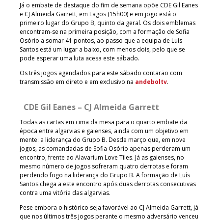
Já o embate de destaque do fim de semana opõe CDE Gil Eanes
e CJ Almeida Garrett, em Lagos (15h00) e em jogo está o
primeiro lugar do Grupo B, quinto da geral. Os dois emblemas
encontram-se na primeira posição, com a formação de Sofia
Osório a somar 41 pontos, ao passo que a equipa de Luís
Santos está um lugar a baixo, com menos dois, pelo que se
pode esperar uma luta acesa este sábado.
Os três jogos agendados para este sábado contarão com
transmissão em direto e em exclusivo na
andeboltv
.
CDE Gil Eanes – CJ Almeida Garrett
Todas as cartas em cima da mesa para o quarto embate da
época entre algarvias e gaienses, ainda com um objetivo em
mente: a liderança do Grupo B. Desde março que, em nove
jogos, as comandadas de Sofia Osório apenas perderam um
encontro, frente ao Alavarium Love Tiles. Já as gaienses, no
mesmo número de jogos sofreram quatro derrotas e foram
perdendo fogo na liderança do Grupo B. A formação de Luís
Santos chega a este encontro após duas derrotas consecutivas
contra uma vitória das algarvias.
Pese embora o histórico seja favorável ao CJ Almeida Garrett, já
que nos últimos três jogos perante o mesmo adversário venceu