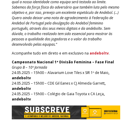
qual a nossa identidade como equipa será testada ao limite.
Sabemos da força física do adversário que também luta pelo mesmo
objetivo e, por isso, prevejo um excelente espetáculo de Andebol. (…)
Quero ainda deixar uma nota de agradecimento à Federação de
Andebol de Portugal pela divulgação do Andebol feminino
português, através dos seus meios digitais e da andeboltv. Sem
dúvida, o trabalho realizado tem sido essencial para mostrar às
pessoas a qualidade das jogadoras e o valor do trabalho
desenvolvido pelas equipas.”
Acompanhe tudo em direto e em exclusivo na
andeboltv
.
Campeonato Nacional 1ª Divisão Feminina – Fase Final
Grupo B – 10ª Jornada
24.05.2025 – 15h00 – Alavarium Love Tiles x SIR 1º de Maio
,
andeboltv
24.05.2025 – 15h00 – CDE Gil Eanes x CJ Almeida Garrett
,
andeboltv
24.05.2025 – 15h00 – Colégio de Gaia Toyota x CA Leça
,
andeboltv