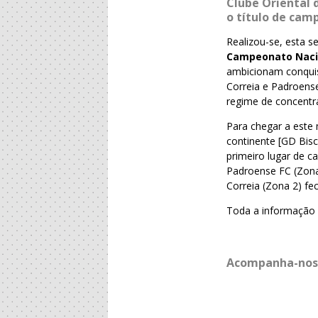
Clube Oriental 
o título de cam
Realizou-se, esta s
Campeonato Nacio
ambicionam conquis
Correia e Padroens
regime de concentra
Para chegar a este
continente [GD Bis
primeiro lugar de c
Padroense FC (Zona
Correia (Zona 2) fe
Toda a informação 
Acompanha-nos