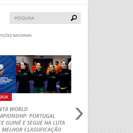
Pesquisar
TIÇÕES NACIONAIS
Seguinte
.2026
03.08.2026
 W18 WORLD
M18 EHF EURO 2026
MPIONSHIP: PORTUGAL
CEDE DIANTE DA HU
E GUINÉ E SEGUE NA LUTA
MAIN ROUND
 MELHOR CLASSIFICAÇÃO