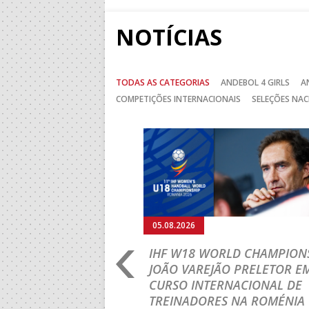
NOTÍCIAS
TODAS AS CATEGORIAS
ANDEBOL 4 GIRLS
A
COMPETIÇÕES INTERNACIONAIS
SELEÇÕES NAC
Anterior
05.08.2026
RLD CHAMPIONSHIP:
IHF W18 WORLD CHAMPIONS
PRIMEIRO
JOÃO VAREJÃO PRELETOR E
 DA FASE A
CURSO INTERNACIONAL DE
 PRESIDENT’S CUP
TREINADORES NA ROMÉNIA