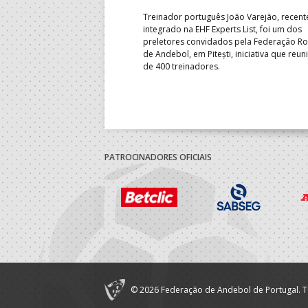
 lugar na fase de grupos da
Treinador português João Varejão, recen
ortugal mede forças com o
integrado na EHF Experts List, foi um dos
-feira, no primeiro embate dos
preletores convidados pela Federação 
 entre o 17.º e 32.º lugare do
de Andebol, em Pitești, iniciativa que reun
do sub-18 Feminino.
de 400 treinadores.
PATROCINADORES OFICIAIS
© 2026 Federação de Andebol de Portugal. T