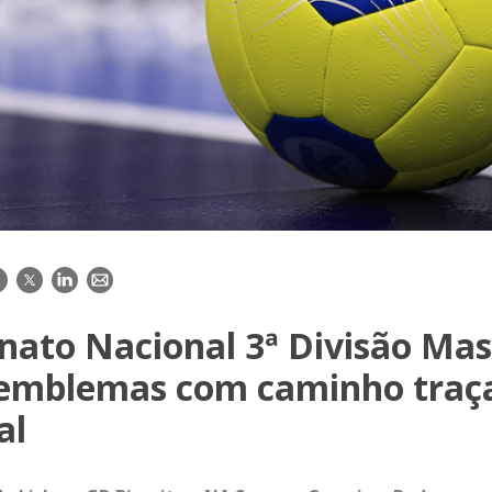
acebook
Twitter
LinkedIn
E-
mail
ato Nacional 3ª Divisão Mas
emblemas com caminho traç
al