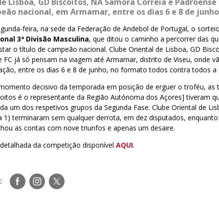
de Lisboa, GD Biscoitos, NA Samora Correia e Padroense 
peão nacional, em Armamar, entre os dias 6 e 8 de junho
egunda-feira, na sede da Federação de Andebol de Portugal, o sorteio
nal 3ª Divisão Masculina
, que ditou o caminho a percorrer das q
tar o título de campeão nacional. Clube Oriental de Lisboa, GD Bis
e FC já só pensam na viagem até Armamar, distrito de Viseu, onde 
ção, entre os dias 6 e 8 de junho, no formato todos contra todos a
 momento decisivo da temporada em posição de erguer o troféu, as 
coitos é o representante da Região Autónoma dos Açores] tiveram qu
ada um dos respetivos grupos da Segunda Fase. Clube Oriental de Lis
 1) terminaram sem qualquer derrota, em dez disputados, enquant
chou as contas com nove triunfos e apenas um desaire.
detalhada da competição disponível
AQUI
.
Siga-
Siga-
Siga-
:
nos
nos
nos
no
no
no
Facebook
Instagram
Twitter