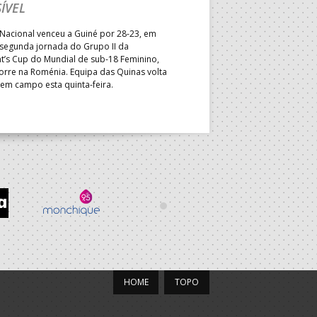
Segunda parte dominada pelos
ÍVEL
derrota portuguesa por 35-45,
Grupo II da Main Round do Eu
Nacional venceu a Guiné por 28-23, em
Masculino, em Belgrado. Equip
 segunda jornada do Grupo II da
a entrar em campo esta terça-f
t’s Cup do Mundial de sub-18 Feminino,
horas.
orre na Roménia. Equipa das Quinas volta
 em campo esta quinta-feira.
HOME
TOPO