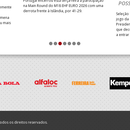
Portugal encerrou esta terça-feira a participação
POSS
na Main Round do M18 EHF EURO 2026 com uma
temente
derrota frente à Islândia, por 41-29.
Seleção 
Romena
jogo da
iu mais
Presiden
que dec
a entrar
1
2
3
4
5
6
7
odos os direitos reservados.