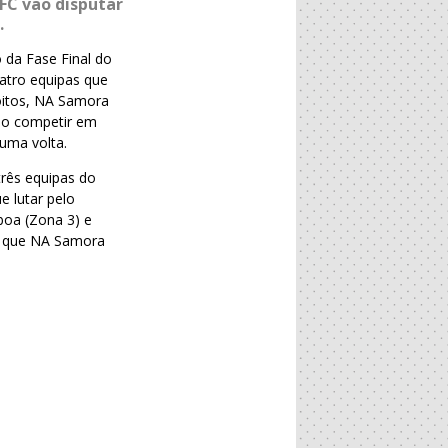
FC vão disputar
.
 da Fase Final do
uatro equipas que
coitos, NA Samora
vão competir em
 uma volta.
três equipas do
e lutar pelo
boa (Zona 3) e
o que NA Samora