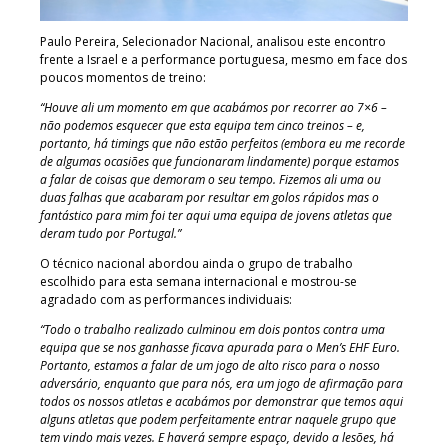
Paulo Pereira, Selecionador Nacional, analisou este encontro
frente a Israel e a performance portuguesa, mesmo em face dos
poucos momentos de treino:
“Houve ali um momento em que acabámos por recorrer ao 7×6 –
não podemos esquecer que esta equipa tem cinco treinos – e,
portanto, há timings que não estão perfeitos (embora eu me recorde
de algumas ocasiões que funcionaram lindamente) porque estamos
a falar de coisas que demoram o seu tempo. Fizemos ali uma ou
duas falhas que acabaram por resultar em golos rápidos mas o
fantástico para mim foi ter aqui uma equipa de jovens atletas que
deram tudo por Portugal.”
O técnico nacional abordou ainda o grupo de trabalho
escolhido para esta semana internacional e mostrou-se
agradado com as performances individuais:
“Todo o trabalho realizado culminou em dois pontos contra uma
equipa que se nos ganhasse ficava apurada para o Men’s EHF Euro.
Portanto, estamos a falar de um jogo de alto risco para o nosso
adversário, enquanto que para nós, era um jogo de afirmação para
todos os nossos atletas e acabámos por demonstrar que temos aqui
alguns atletas que podem perfeitamente entrar naquele grupo que
tem vindo mais vezes. E haverá sempre espaço, devido a lesões, há