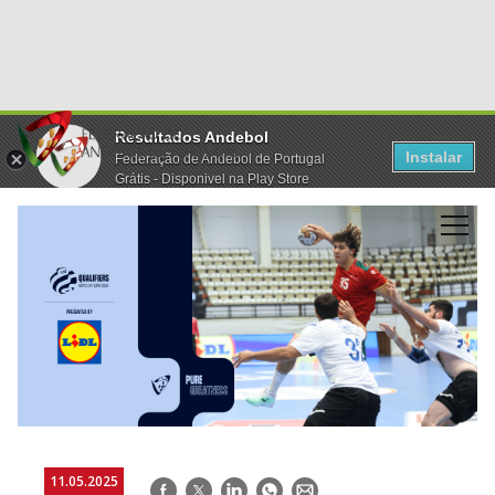
Resultados Andebol
Instalar
Federação de Andebol de Portugal
Grátis - Disponivel na Play Store
11.05.2025
Facebook
Twitter
LinkedIn
WhatsApp
E-