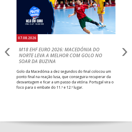
07.08.2026
06.
A
M18 EHF EURO 2026: MACEDÓNIA DO
D
NORTE LEVA A MELHOR COM GOLO NO
Com
SOAR DA BUZINA
épo
o de
arra
 o
Golo da Macedónia a dez segundos do final colocou um
de
ponto final na reação lusa, que conseguira recuperar da
desvantagem e ficar a um passo da vitória. Portugal vira o
foco para o embate do 11.º e 12.º lugar.