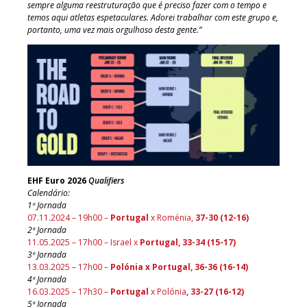
sempre alguma reestruturação que é preciso fazer com o tempo e
temos aqui atletas espetaculares. Adorei trabalhar com este grupo e,
portanto, uma vez mais orgulhoso desta gente.”
EHF Euro 2026
Qualifiers
Calendário:
1ª Jornada
07.11.2024 – 19h00 –
Portugal
x Roménia,
37-30 (12-16)
2ª Jornada
11.05.2025 – 17h00 – Israel x
Portugal, 33-34 (15-17)
3ª Jornada
13.03.2025 – 17h00 –
Polónia x Portugal, 36-36 (16-14)
4ª Jornada
16.03.2025 – 17h30 –
Portugal
x Polónia
, 33-27 (16-12)
5ª Jornada