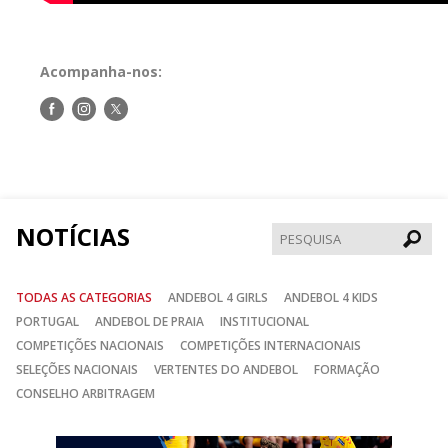
Acompanha-nos:
Siga-
Siga-
Siga-
nos
nos
nos
no
no
no
Facebook
Instagram
Twitter
NOTÍCIAS
Pesqui
TODAS AS CATEGORIAS
ANDEBOL 4 GIRLS
ANDEBOL 4 KIDS
PORTUGAL
ANDEBOL DE PRAIA
INSTITUCIONAL
COMPETIÇÕES NACIONAIS
COMPETIÇÕES INTERNACIONAIS
SELEÇÕES NACIONAIS
VERTENTES DO ANDEBOL
FORMAÇÃO
CONSELHO ARBITRAGEM
Anterior
Seguin