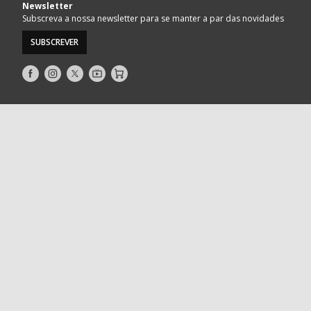
Newsletter
Subscreva a nossa newsletter para se manter a par das novidades
SUBSCREVER
Siga-
Siga-
Siga-
AndebolTV
Loja
nos
nos
nos
no
no
no
Facebook
Instagram
Twitter