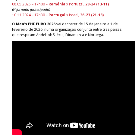
08.05.2025 – 17h00 –
Roménia
x Portugal
, 28-24 (13-11)
6ª Jornada (antecipada)
10.11.2024 – 17h30 –
Portugal
x Israel
, 36-23 (21-13)
O
Men’s EHF EURO 2026
vai decorrer de 15 de janeiro a 1 de
fevereiro de 2026, numa organização conjunta entre três países
que respiram Andebol: Suécia, Dinamarca e Noruega.