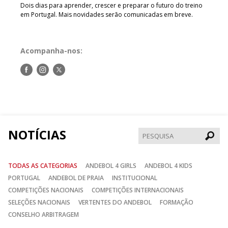
Dois dias para aprender, crescer e preparar o futuro do treino
em Portugal. Mais novidades serão comunicadas em breve.
Acompanha-nos:
Siga-
Siga-
Siga-
nos
nos
nos
no
no
no
Facebook
Instagram
Twitter
NOTÍCIAS
Pesqui
TODAS AS CATEGORIAS
ANDEBOL 4 GIRLS
ANDEBOL 4 KIDS
PORTUGAL
ANDEBOL DE PRAIA
INSTITUCIONAL
COMPETIÇÕES NACIONAIS
COMPETIÇÕES INTERNACIONAIS
SELEÇÕES NACIONAIS
VERTENTES DO ANDEBOL
FORMAÇÃO
CONSELHO ARBITRAGEM