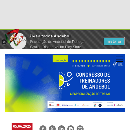
Resultados Andebol
Instalar
Federação de Andebol de Portugal
Grátis - Disponivel na Play Store
05.06.2025
Facebook
Twitter
LinkedIn
WhatsApp
E-