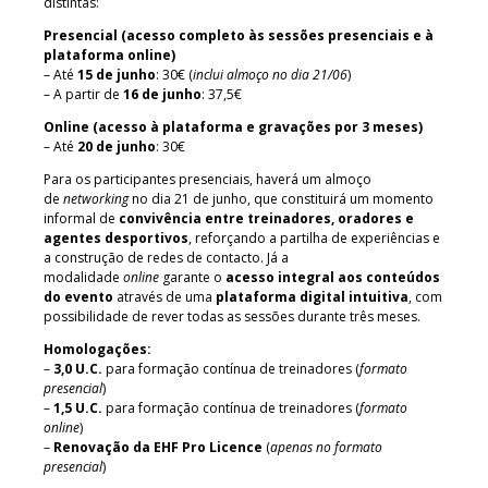
distintas:
Presencial (acesso completo às sessões presenciais e à
plataforma online)
– Até
15 de junho
: 30€ (
inclui almoço no dia 21/06
)
– A partir de
16 de junho
: 37,5€
Online (acesso à plataforma e gravações por 3 meses)
– Até
20 de junho
: 30€
Para os participantes presenciais, haverá um almoço
de
networking
no dia 21 de junho, que constituirá um momento
informal de
convivência entre treinadores, oradores e
agentes desportivos
, reforçando a partilha de experiências e
a construção de redes de contacto. Já a
modalidade
online
garante o
acesso integral aos conteúdos
do evento
através de uma
plataforma digital intuitiva
, com
possibilidade de rever todas as sessões durante três meses.
Homologações:
–
3,0 U.C.
para formação contínua de treinadores (
formato
presencial
)
–
1,5 U.C.
para formação contínua de treinadores (
formato
online
)
–
Renovação da EHF Pro Licence
(
apenas no formato
presencial
)