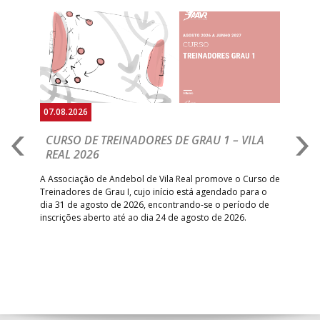
Anterior
Seguin
07.08.2026
07.
CURSO DE TREINADORES DE GRAU 1 – VILA
M
REAL 2026
N
S
A Associação de Andebol de Vila Real promove o Curso de
Treinadores de Grau I, cujo início está agendado para o
Gol
dia 31 de agosto de 2026, encontrando-se o período de
pont
inscrições aberto até ao dia 24 de agosto de 2026.
desv
foco