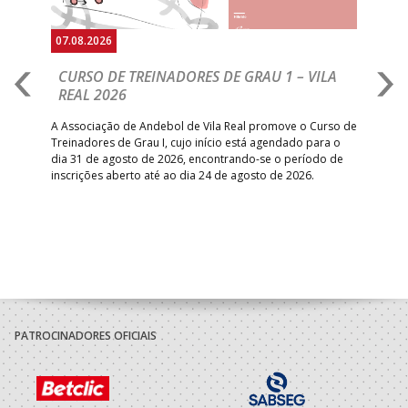
07.08.2026
07.
CURSO DE TREINADORES DE GRAU 1 – VILA
M
REAL 2026
N
S
A Associação de Andebol de Vila Real promove o Curso de
Treinadores de Grau I, cujo início está agendado para o
Gol
dia 31 de agosto de 2026, encontrando-se o período de
pont
inscrições aberto até ao dia 24 de agosto de 2026.
desv
foco
PATROCINADORES OFICIAIS