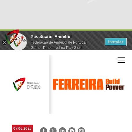
Resultados Andebol
Instalar
Federação de Andebol de Portugal
Grátis - Disponivel na Play Store
07.06.2025
Facebook
Twitter
LinkedIn
WhatsApp
E-