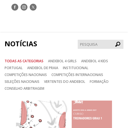
Siga-
Siga-
Siga-
nos
nos
nos
no
no
no
Facebook
Instagram
Twitter
NOTÍCIAS
Pesqui
TODAS AS CATEGORIAS
ANDEBOL 4 GIRLS
ANDEBOL 4 KIDS
PORTUGAL
ANDEBOL DE PRAIA
INSTITUCIONAL
COMPETIÇÕES NACIONAIS
COMPETIÇÕES INTERNACIONAIS
SELEÇÕES NACIONAIS
VERTENTES DO ANDEBOL
FORMAÇÃO
CONSELHO ARBITRAGEM
Anterior
Seguin