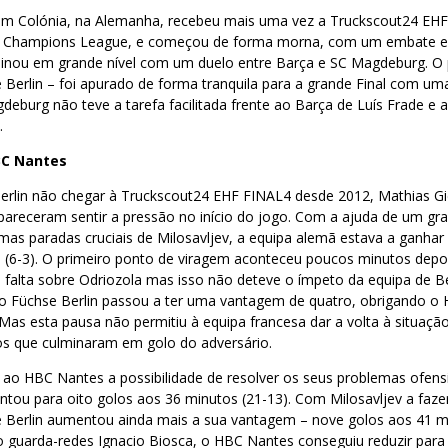
m Colónia, na Alemanha, recebeu mais uma vez a Truckscout24 EH
 Champions League, e começou de forma morna, com um embate en
inou em grande nível com um duelo entre Barça e SC Magdeburg. O 
Berlin – foi apurado de forma tranquila para a grande Final com um
deburg não teve a tarefa facilitada frente ao Barça de Luís Frade e
.
BC Nantes
erlin não chegar à Truckscout24 EHF FINAL4 desde 2012, Mathias Gi
areceram sentir a pressão no início do jogo. Com a ajuda de um gr
mas paradas cruciais de Milosavljev, a equipa alemã estava a ganhar 
s (6-3). O primeiro ponto de viragem aconteceu poucos minutos depo
 falta sobre Odriozola mas isso não deteve o ímpeto da equipa de B
, o Füchse Berlin passou a ter uma vantagem de quatro, obrigando o
 Mas esta pausa não permitiu à equipa francesa dar a volta à situaç
os que culminaram em golo do adversário.
 ao HBC Nantes a possibilidade de resolver os seus problemas ofens
ou para oito golos aos 36 minutos (21-13). Com Milosavljev a fazer
e Berlin aumentou ainda mais a sua vantagem – nove golos aos 41 m
 guarda-redes Ignacio Biosca, o HBC Nantes conseguiu reduzir para 