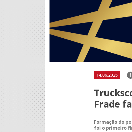
F
14.06.2025
Trucksc
Frade fa
Formação do por
foi o primeiro 