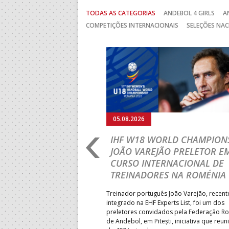
TODAS AS CATEGORIAS
ANDEBOL 4 GIRLS
A
COMPETIÇÕES INTERNACIONAIS
SELEÇÕES NAC
Anterior
05.08.2026
RLD CHAMPIONSHIP:
IHF W18 WORLD CHAMPIONS
PRIMEIRO
JOÃO VAREJÃO PRELETOR E
 DA FASE A
CURSO INTERNACIONAL DE
 PRESIDENT’S CUP
TREINADORES NA ROMÉNIA
 lugar na fase de grupos da
Treinador português João Varejão, recen
ortugal mede forças com o
integrado na EHF Experts List, foi um dos
-feira, no primeiro embate dos
preletores convidados pela Federação 
 entre o 17.º e 32.º lugare do
de Andebol, em Pitești, iniciativa que reun