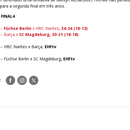
 para a segunda final em três anos.
 FINAL4
 –
Füchse Berlin
x HBC Nantes
, 34-24 (18-12)
 – Barça x
SC Magdeburg, 30-31 (18-18)
 – HBC Nantes x Barça,
EHFtv
 – Füchse Berlin x SC Magdeburg,
EHFtv
Siga-
Siga-
Siga-
:
nos
nos
nos
no
no
no
Facebook
Instagram
Twitter