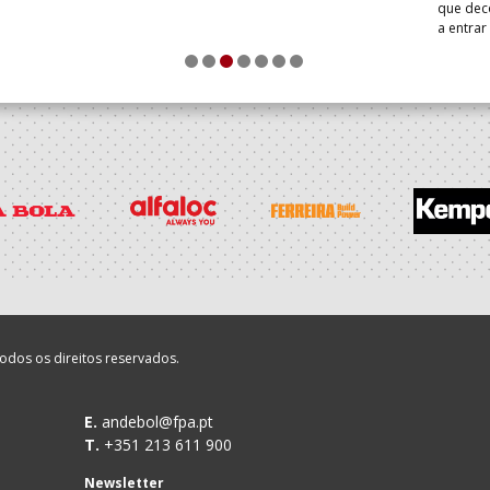
que dec
a entrar
1
2
3
4
5
6
7
odos os direitos reservados.
E.
andebol@fpa.pt
T.
+351 213 611 900
Newsletter