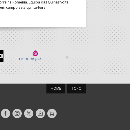
orre na Roménia. Equipa das Quinas volta
 em campo esta quinta-feira.
HOME
TOPO
Siga-
Siga-
Siga-
AndebolTV
Loja
nos
nos
nos
no
no
no
Facebook
Instagram
Twitter