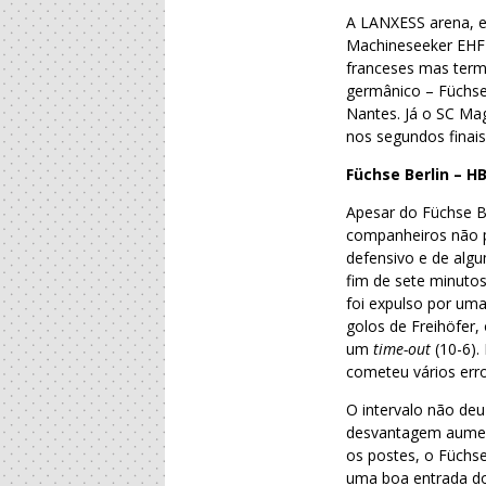
A LANXESS arena, e
Machineseeker EHF
franceses mas term
germânico – Füchse 
Nantes. Já o SC Mag
nos segundos finais
Füchse Berlin – H
Apesar do Füchse B
companheiros não p
defensivo e de algu
fim de sete minuto
foi expulso por uma
golos de Freihöfer
um
time-out
(10-6).
cometeu vários err
O intervalo não deu
desvantagem aument
os postes, o Füchs
uma boa entrada do