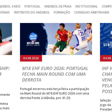
NDEBOL 4 KIDS
PORTUGAL
ANDEBOL DE PRAIA
INSTITUCIONAL
COMPE
IONAIS
VERTENTES DO ANDEBOL
FORMAÇÃO
CONSELHO ARBITRAGEM
04.08.2026
04.08
HIP:
M18 EHF EURO 2026: PORTUGAL
IHF
M
FECHA MAIN ROUND COM UMA
CHA
DERROTA
VENC
PELA
Portugal encerrou esta terça-feira a participação
POSS
na Main Round do M18 EHF EURO 2026 com uma
temente
derrota frente à Islândia, por 41-29.
Seleção 
Romena
jogo da
iu mais
Presiden