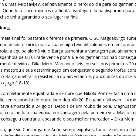
19). Mas Milosavljev, definitivamente o herói do dia para os germân
. Quando a cinco minutos do final, a vantagem tinha disparado para 
chse tinha garantido o seu lugar na final.
eburg
 meia-final foi bastante diferente da primeira. O SC Magdeburgo surpr
po desde o início, mas a sua equipa teve dificuldades em encontrar
 bola, a equipa alemã viu o Barça aumentar a vantagem paulatinamen
espanhola de Luís Frade vencia por 9-6 e os germânicos não consegui
almente devido a Dika Mem. Marcando seis em seis nos primeiros 20 
ancês mostrou a sua determinação em conquistar o segundo troféu co
a o Barça quebrar a resistência do adversário e, pouco antes do interv
o jogo (18-18).
i completamente equilibrada e sempre que Nikola Portner fazia uma 
ielsen respondia do outro lado doa 40×20. E quando faltavam 14 mi
estava empatado a 24 golos. Depois de um roubo de bola, Magnuss
do, colocando a sua equipa em vantagem pela primeira vez. Mas o í
 conseguiu contraria, apesar de o seu melhor marcador – Dika Mem –
so, que viu Carlsbogard e Ariño serem expulsos, tudo se resumiu à ú
ter defendido uma tentativa de Melvyn Richardson, Hornke não perde