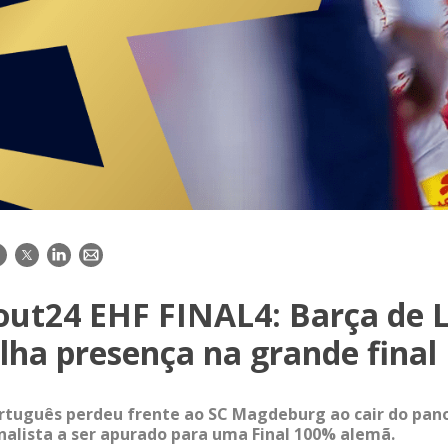
acebook
Twitter
LinkedIn
E-
mail
out24 EHF FINAL4: Barça de L
lha presença na grande final
tuguês perdeu frente ao SC Magdeburg ao cair do pano;
finalista a ser apurado para uma Final 100% alemã.