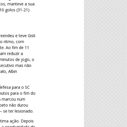
icos, manteve a sua
10 golos (31-21)
eendeu e teve Gisli
 o ritmo, com
te. Ao fim de 11
am reduzir a
minutos de jogo, o
nsecutivo mas não
alo, Albin
defesa para o SC
nutos para o fim do
on marcou num
mpeto não durou
 se ter lesionado.
ltima ação. Depois
u a oportunidade de