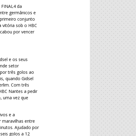
F FINAL4 da
tre germânicos e
primeiro conjunto
a vitória sob o HBC
 acabou por vencer
dsel e os seus
ande setor
por três golos ao
is, quando Gidsel
erlim. Com três
 HBC Nantes a pedir
ão, uma vez que
ivos e a
 maravilhas entre
inutos. Ajudado por
seis golos a 12