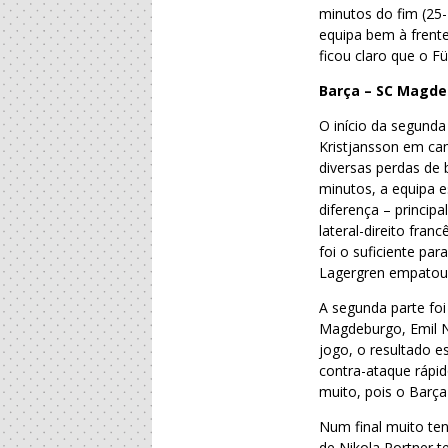
minutos do fim (25-
equipa bem à frente
ficou claro que o Fü
Barça – SC Magd
O início da segunda
Kristjansson em cam
diversas perdas de
minutos, a equipa 
diferença – princip
lateral-direito fr
foi o suficiente par
Lagergren empatou 
A segunda parte fo
Magdeburgo, Emil N
jogo, o resultado 
contra-ataque rápi
muito, pois o Barça
Num final muito ten
de Nikola Portner 