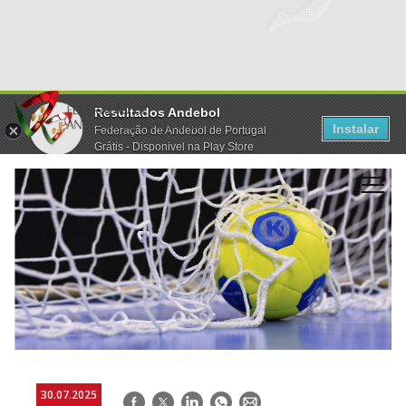
Resultados Andebol
Instalar
Federação de Andebol de Portugal
Grátis - Disponivel na Play Store
30.07.2025
Facebook
Twitter
LinkedIn
WhatsApp
E-