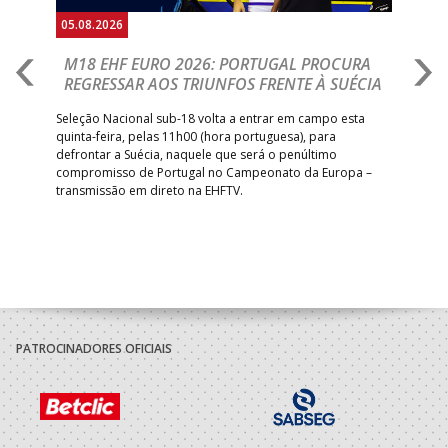
05.08.2026
05.
M18 EHF EURO 2026: PORTUGAL PROCURA
I
REGRESSAR AOS TRIUNFOS FRENTE À SUÉCIA
O
E
uel
Seleção Nacional sub-18 volta a entrar em campo esta
quinta-feira, pelas 11h00 (hora portuguesa), para
Depo
defrontar a Suécia, naquele que será o penúltimo
Cup,
compromisso de Portugal no Campeonato da Europa –
no 
transmissão em direto na EHFTV.
e 3
PATROCINADORES OFICIAIS