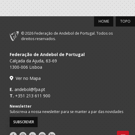
HOME
TOPO
© 2026 Federação de Andebol de Portugal. Todos os
direitos reservados.
Federação de Andebol de Portugal
Calçada da Ajuda, 63-69
1300-006 Lisboa
Ver no Mapa
E.
andebol@fpa.pt
T.
+351 213 611 900
Newsletter
Subscreva a nossa newsletter para se manter a par das novidades
SUBSCREVER
Siga-
Siga-
Siga-
AndebolTV
Loja