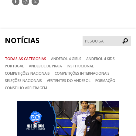
Siga-
Siga-
Siga-
nos
nos
nos
no
no
no
Facebook
Instagram
Twitter
NOTÍCIAS
Pesqui
TODAS AS CATEGORIAS
ANDEBOL 4 GIRLS
ANDEBOL 4 KIDS
PORTUGAL
ANDEBOL DE PRAIA
INSTITUCIONAL
COMPETIÇÕES NACIONAIS
COMPETIÇÕES INTERNACIONAIS
SELEÇÕES NACIONAIS
VERTENTES DO ANDEBOL
FORMAÇÃO
CONSELHO ARBITRAGEM
Anterior
Seguin