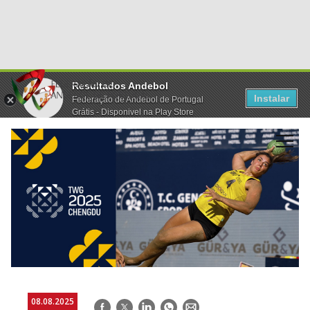
Resultados Andebol
Instalar
Federação de Andebol de Portugal
Grátis - Disponivel na Play Store
08.08.2025
Facebook
Twitter
LinkedIn
WhatsApp
E-