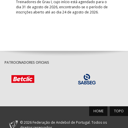
Treinadores de Grau I, cujo início está agendado para o
Gol
dia 31 de agosto de 2026, encontrando-se o período de
pont
inscrições aberto até ao dia 24 de agosto de 2026.
desv
foco
PATROCINADORES OFICIAIS
HOME
TOPO
© 2026 Federação de Andebol de Portugal. Todos os
direitos reservados.