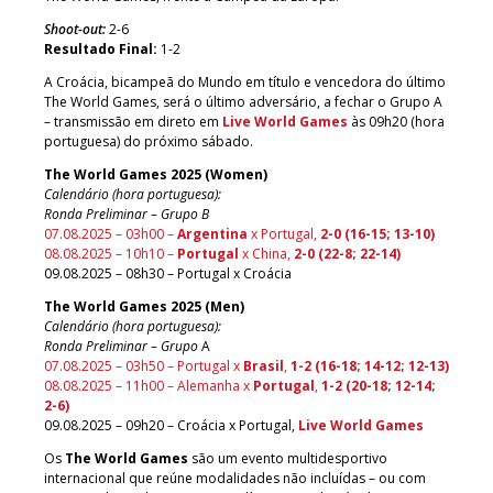
Shoot-out:
2-6
Resultado Final:
1-2
A Croácia, bicampeã do Mundo em título e vencedora do último
The World Games, será o último adversário, a fechar o Grupo A
– transmissão em direto em
Live World Games
às 09h20 (hora
portuguesa) do próximo sábado.
The World Games 2025 (Women)
Calendário (hora portuguesa):
Ronda Preliminar – Grupo B
07.08.2025 – 03h00 –
Argentina
x Portugal,
2-0 (16-15; 13-10)
08.08.2025 – 10h10 –
Portugal
x China,
2-0 (22-8; 22-14)
09.08.2025 – 08h30 – Portugal x Croácia
The World Games 2025 (Men)
Calendário (hora portuguesa):
Ronda Preliminar – Grupo
A
07.08.2025 – 03h50 – Portugal x
Brasil
,
1-2 (16-18; 14-12; 12-13)
08.08.2025 – 11h00 – Alemanha x
Portugal
,
1-2 (20-18; 12-14;
2-6)
09.08.2025 – 09h20 – Croácia x Portugal,
Live World Games
Os
The World Games
são um evento multidesportivo
internacional que reúne modalidades não incluídas – ou com