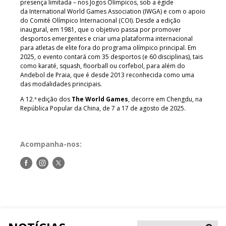
presença limitada – nos Jogos Olímpicos, sob a égide
da International World Games Association (IWGA) e com o apoio
do Comité Olímpico Internacional (COI). Desde a edição
inaugural, em 1981, que o objetivo passa por promover
desportos emergentes e criar uma plataforma internacional
para atletas de elite fora do programa olímpico principal. Em
2025, o evento contará com 35 desportos (e 60 disciplinas), tais
como karaté, squash, floorball ou corfebol, para além do
Andebol de Praia, que é desde 2013 reconhecida como uma
das modalidades principais.
A 12.ª edição dos
The World Games
, decorre em Chengdu, na
República Popular da China, de 7 a 17 de agosto de 2025.
Acompanha-nos:
Siga-
Siga-
Siga-
nos
nos
nos
no
no
no
Facebook
Instagram
Twitter
Pesqui