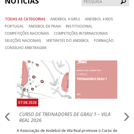
NOTÍCIAS
TODAS AS CATEGORIAS
ANDEBOL 4 GIRLS
ANDEBOL 4 KIDS
PORTUGAL
ANDEBOL DE PRAIA
INSTITUCIONAL
COMPETIÇÕES NACIONAIS
COMPETIÇÕES INTERNACIONAIS
SELEÇÕES NACIONAIS
VERTENTES DO ANDEBOL
FORMAÇÃO
CONSELHO ARBITRAGEM
Anterior
Seguin
07.08.2026
07.
CURSO DE TREINADORES DE GRAU 1 – VILA
M
REAL 2026
N
S
A Associação de Andebol de Vila Real promove o Curso de