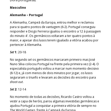
(hora portuguesa).
Masculino
Alemanha – Portugal
A Alemanha, Campeã da Europa, entrou melhor e reclamou
para si quatro pontos de vantagem (6-2). Portugal conseguiu
responder e Diogo Ferreira igualou o encontro a 12 à passagem
do minuto 4′. Os germânicos voltaram a ter quatro pontos à
maior, e apesar dos lusos terem igualado a vitória acabou por
pertencer à Alemanha.
Set
1:
20-18
No segundo
set
os germânicos marcaram primeiro mas José
Nuno Silva colocou Portugal na frente pela primeira vez (2-4). O
especialista português voltou a marcar num momento decisivo
(8-12) e, já com menos de dois minutos por jogar, os lusos
seguraram o triunfo e levaram as decisões do encontro para
shoot-out
.
Set
2:
12-14
No momento de todas as decisões, Ricardo Castro voltou a
vestir a capa de heróis, parou algumas investidas germânicas e
ajudou Portugal a conquistar a primeira vitória de sempre no
The World Games, frente à Campeã da Europa.