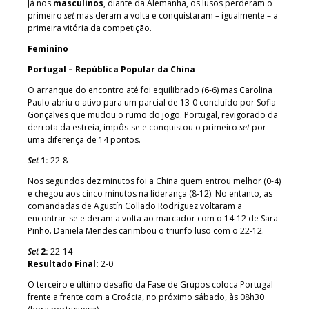
Já nos
masculinos
, diante da Alemanha, os lusos perderam o
primeiro
set
mas deram a volta e conquistaram – igualmente – a
primeira vitória da competição.
Feminino
Portugal – República Popular da China
O arranque do encontro até foi equilibrado (6-6) mas Carolina
Paulo abriu o ativo para um parcial de 13-0 concluído por Sofia
Gonçalves que mudou o rumo do jogo. Portugal, revigorado da
derrota da estreia, impôs-se e conquistou o primeiro
set
por
uma diferença de 14 pontos.
Set
1:
22-8
Nos segundos dez minutos foi a China quem entrou melhor (0-4)
e chegou aos cinco minutos na liderança (8-12). No entanto, as
comandadas de Agustín Collado Rodríguez voltaram a
encontrar-se e deram a volta ao marcador com o 14-12 de Sara
Pinho. Daniela Mendes carimbou o triunfo luso com o 22-12.
Set
2:
22-14
Resultado Final:
2-0
O terceiro e último desafio da Fase de Grupos coloca Portugal
frente a frente com a Croácia, no próximo sábado, às 08h30