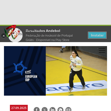
Resultados Andebol
Instalar
Federação de Andebol de Portugal
Grátis - Disponivel na Play Store
27.09.2025
Facebook
Twitter
LinkedIn
WhatsApp
E-