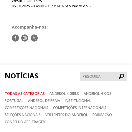
Westfriesland SEW
05.10.2025 – 14h00 – Kur x ADA São Pedro do Sul
Acompanha-nos:
Siga-
Siga-
Siga-
nos
nos
nos
no
no
no
Facebook
Instagram
Twitter
NOTÍCIAS
Pesqui
TODAS AS CATEGORIAS
ANDEBOL 4 GIRLS
ANDEBOL 4 KIDS
PORTUGAL
ANDEBOL DE PRAIA
INSTITUCIONAL
COMPETIÇÕES NACIONAIS
COMPETIÇÕES INTERNACIONAIS
SELEÇÕES NACIONAIS
VERTENTES DO ANDEBOL
FORMAÇÃO
CONSELHO ARBITRAGEM