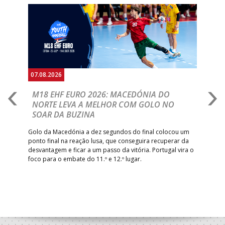
Anterior
Seguin
07.08.2026
06.
A
M18 EHF EURO 2026: MACEDÓNIA DO
D
NORTE LEVA A MELHOR COM GOLO NO
Com
SOAR DA BUZINA
épo
o de
arra
 o
Golo da Macedónia a dez segundos do final colocou um
de
ponto final na reação lusa, que conseguira recuperar da
desvantagem e ficar a um passo da vitória. Portugal vira o
foco para o embate do 11.º e 12.º lugar.