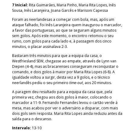
7 Inicial:
Rita Guimarães, Maria Pinho, Maria Rita Lopes, Inês
Sousa, Inês Laranjeira, Joana Garcês e Marisoni Capessa
Foram as neerlandesas a começar com bola, mas, após um
ataque falhado, foi Inês Laranjeira quem inaugurou o marcador,
a favor das portuguesas, ao que se seguiram alguns minutos
sem golos. Após este momento, o encontro retomou o seu
rumo, com golos para cada lado e, à passagem dos cinco
minutos, o placar assinalava 2-3.
Bastaram três minutos para que a equipa da casa, o
Westfriesland SEW, chegasse ao empate, através de Lynn van
Diepen (4-4), mas as bracarenses conseguiram reconquistar o
comando, e dois golos à maior por Maria Rita Lopes (6-8). A
igualdade voltou a surgir, desta vez a 9 golos, e o técnico
neerlandês pediu o seu primeiro
time-out
, aos 20 minutos.
A paragem deu resultado para a equipa da casa que, pela
primeira vez, chegou aos dois golos à maior, colocando o
marcador a 11-9. Fernando Fernandes levou o cartão verde à
mesa, mas acabou por ver o adversário a disparar, com mais
dois gols sem resposta. Maria Rita Lopes ainda reduziu antes da
saída para o descanso.
Intervalo:
13-10