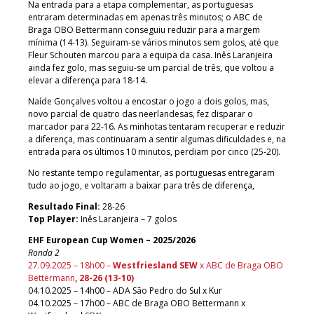
Na entrada para a etapa complementar, as portuguesas
entraram determinadas em apenas três minutos; o ABC de
Braga OBO Bettermann conseguiu reduzir para a margem
mínima (14-13). Seguiram-se vários minutos sem golos, até que
Fleur Schouten marcou para a equipa da casa. Inês Laranjeira
ainda fez golo, mas seguiu-se um parcial de três, que voltou a
elevar a diferença para 18-14.
Naíde Gonçalves voltou a encostar o jogo a dois golos, mas,
novo parcial de quatro das neerlandesas, fez disparar o
marcador para 22-16. As minhotas tentaram recuperar e reduzir
a diferença, mas continuaram a sentir algumas dificuldades e, na
entrada para os últimos 10 minutos, perdiam por cinco (25-20).
No restante tempo regulamentar, as portuguesas entregaram
tudo ao jogo, e voltaram a baixar para três de diferença,
Resultado Final:
28-26
Top Player:
Inês Laranjeira – 7 golos
EHF European Cup Women – 2025/2026
Ronda 2
27.09.2025 – 18h00 –
Westfriesland SEW
x ABC de Braga OBO
Bettermann
, 28-26 (13-10)
04.10.2025 – 14h00 – ADA São Pedro do Sul x Kur
04.10.2025 – 17h00 – ABC de Braga OBO Bettermann x