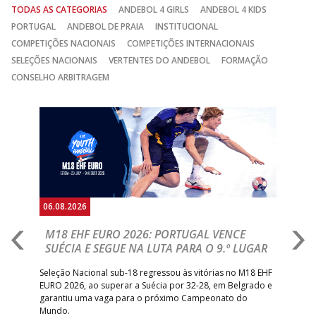
TODAS AS CATEGORIAS
ANDEBOL 4 GIRLS
ANDEBOL 4 KIDS
PORTUGAL
ANDEBOL DE PRAIA
INSTITUCIONAL
COMPETIÇÕES NACIONAIS
COMPETIÇÕES INTERNACIONAIS
SELEÇÕES NACIONAIS
VERTENTES DO ANDEBOL
FORMAÇÃO
CONSELHO ARBITRAGEM
Anterior
Seguin
06.08.2026
05.
M18 EHF EURO 2026: PORTUGAL VENCE
R
SUÉCIA E SEGUE NA LUTA PARA O 9.º LUGAR
R
bre
Seleção Nacional sub-18 regressou às vitórias no M18 EHF
San
EURO 2026, ao superar a Suécia por 32-28, em Belgrado e
Figu
garantiu uma vaga para o próximo Campeonato do
pro
Mundo.
tal