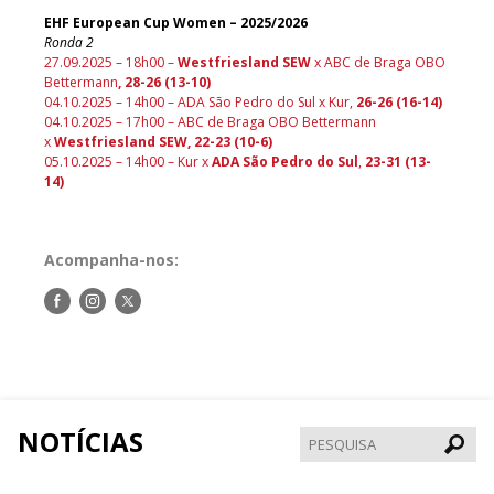
EHF European Cup Women – 2025/2026
Ronda 2
27.09.2025 – 18h00 –
Westfriesland SEW
x ABC de Braga OBO
Bettermann
, 28-26 (13-10)
04.10.2025 – 14h00 – ADA São Pedro do Sul x Kur,
26-26 (16-14)
04.10.2025 – 17h00 – ABC de Braga OBO Bettermann
x
Westfriesland SEW, 22-23 (10-6)
05.10.2025 – 14h00 – Kur x
ADA São Pedro do Sul
,
23-31 (13-
14)
Acompanha-nos:
Siga-
Siga-
Siga-
nos
nos
nos
no
no
no
Facebook
Instagram
Twitter
NOTÍCIAS
Pesqui