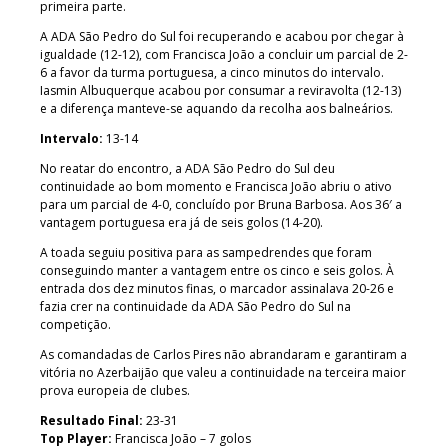
primeira parte.
A ADA São Pedro do Sul foi recuperando e acabou por chegar à
igualdade (12-12), com Francisca João a concluir um parcial de 2-
6 a favor da turma portuguesa, a cinco minutos do intervalo.
Iasmin Albuquerque acabou por consumar a reviravolta (12-13)
e a diferença manteve-se aquando da recolha aos balneários.
Intervalo:
13-14
No reatar do encontro, a ADA São Pedro do Sul deu
continuidade ao bom momento e Francisca João abriu o ativo
para um parcial de 4-0, concluído por Bruna Barbosa. Aos 36′ a
vantagem portuguesa era já de seis golos (14-20).
A toada seguiu positiva para as sampedrendes que foram
conseguindo manter a vantagem entre os cinco e seis golos. À
entrada dos dez minutos finas, o marcador assinalava 20-26 e
fazia crer na continuidade da ADA São Pedro do Sul na
competição.
As comandadas de Carlos Pires não abrandaram e garantiram a
vitória no Azerbaijão que valeu a continuidade na terceira maior
prova europeia de clubes.
Resultado Final:
23-31
Top Player:
Francisca João – 7 golos