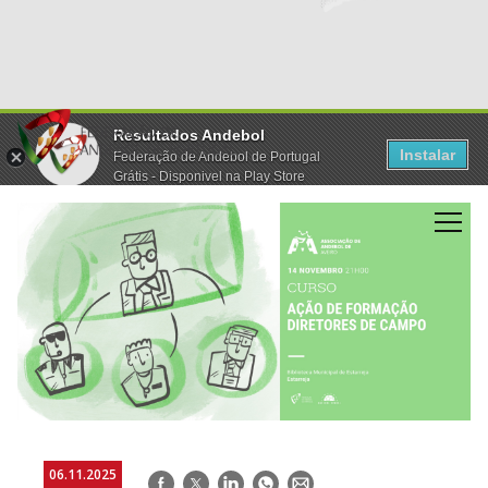
Resultados Andebol
Instalar
Federação de Andebol de Portugal
Grátis - Disponivel na Play Store
06.11.2025
Facebook
Twitter
LinkedIn
WhatsApp
E-