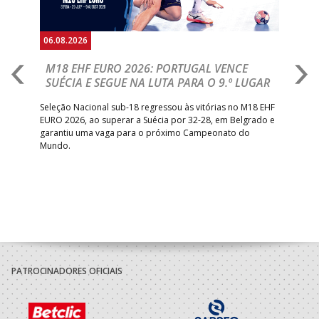
06.08.2026
05.
M18 EHF EURO 2026: PORTUGAL VENCE
R
SUÉCIA E SEGUE NA LUTA PARA O 9.º LUGAR
R
bre
Seleção Nacional sub-18 regressou às vitórias no M18 EHF
San
EURO 2026, ao superar a Suécia por 32-28, em Belgrado e
Figu
garantiu uma vaga para o próximo Campeonato do
pro
Mundo.
tal
PATROCINADORES OFICIAIS