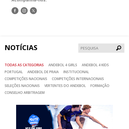
Siga-
Siga-
Siga-
nos
nos
nos
no
no
no
Facebook
Instagram
Twitter
NOTÍCIAS
Pesqui
TODAS AS CATEGORIAS
ANDEBOL 4 GIRLS
ANDEBOL 4 KIDS
PORTUGAL
ANDEBOL DE PRAIA
INSTITUCIONAL
COMPETIÇÕES NACIONAIS
COMPETIÇÕES INTERNACIONAIS
SELEÇÕES NACIONAIS
VERTENTES DO ANDEBOL
FORMAÇÃO
CONSELHO ARBITRAGEM
Anterior
Seguin