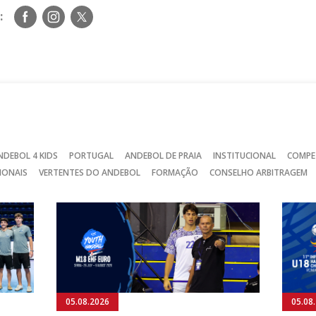
Siga-
Siga-
Siga-
:
nos
nos
nos
no
no
no
Facebook
Instagram
Twitter
NDEBOL 4 KIDS
PORTUGAL
ANDEBOL DE PRAIA
INSTITUCIONAL
COMPE
IONAIS
VERTENTES DO ANDEBOL
FORMAÇÃO
CONSELHO ARBITRAGEM
05.08.2026
05.08