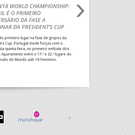
 W18 WORLD CHAMPIONSHIP:
IHF W18 WORLD CH
IL É O PRIMEIRO
JOÃO VAREJÃO PREL
RSÁRIO DA FASE A
CURSO INTERNACIO
INAR DA PRESIDENT’S CUP
TREINADORES NA R
o primeiro lugar na fase de grupos da
Treinador português João Var
t’s Cup, Portugal mede forças com o
integrado na EHF Experts List, 
esta quinta-feira, no primeiro embate dos
preletores convidados pela 
 Apuramento entre o 17.º e 32.º lugare do
de Andebol, em Pitești, iniciat
ato do Mundo sub-18 Feminino.
de 400 treinadores.