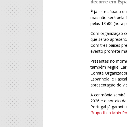
decorre em Espa
É já este sábado q
mas não será pela f
pelas 13h00 (hora p
Com organização co
que serão apresent
Com três países pr
evento promete mar
Presentes no momen
também Miguel Lara
Comité Organizador
Espanhola, e Pasca
apresentação de Vi
A cerimónia servir
2026 e o sorteio da
Portugal já garanti
Grupo II da Main R