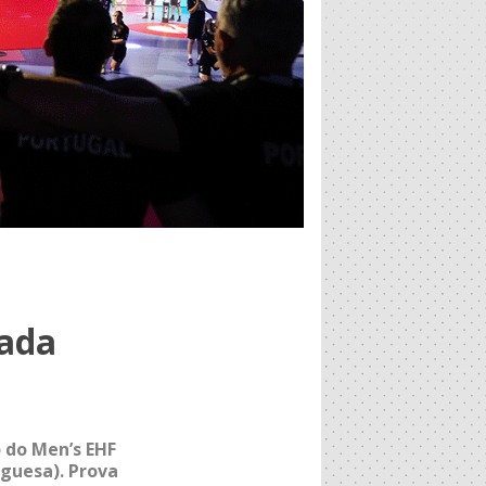
ada
 do Men’s EHF
uguesa). Prova