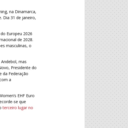
ning, na Dinamarca,
 Dia 31 de janeiro,
d
do Europeu 2026
nacional de 2028.
ões masculinas, o
e Andebol, mas
Novo, Presidente do
te da Federação
 com a
o Women’s EHF Euro
Recorde-se que
do
terceiro lugar no