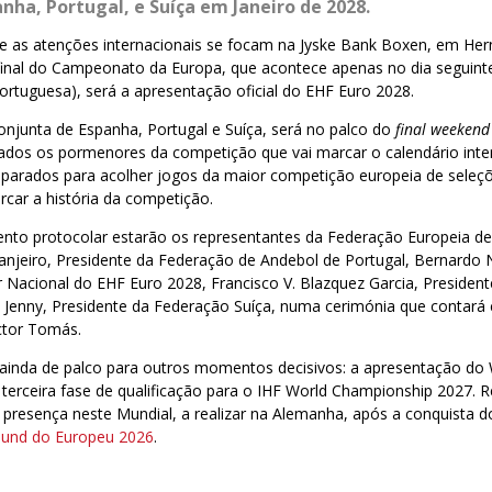
nha, Portugal, e Suíça em Janeiro de 2028.
ue as atenções internacionais se focam na Jyske Bank Boxen, em Her
inal do Campeonato da Europa, que acontece apenas no dia seguinte.
ortuguesa), será a apresentação oficial do EHF Euro 2028.
njunta de Espanha, Portugal e Suíça, será no palco do
final weeken
ados os pormenores da competição que vai marcar o calendário inter
eparados para acolher jogos da maior competição europeia de seleç
car a história da competição.
to protocolar estarão os representantes da Federação Europeia d
njeiro, Presidente da Federação de Andebol de Portugal, Bernardo 
 Nacional do EHF Euro 2028, Francisco V. Blazquez Garcia, Presiden
l Jenny, Presidente da Federação Suíça, numa cerimónia que contará
ctor Tomás.
á ainda de palco para outros momentos decisivos: a apresentação d
 terceira fase de qualificação para o IHF World Championship 2027. 
u presença neste Mundial, a realizar na Alemanha, após a conquista 
ound do Europeu 2026
.