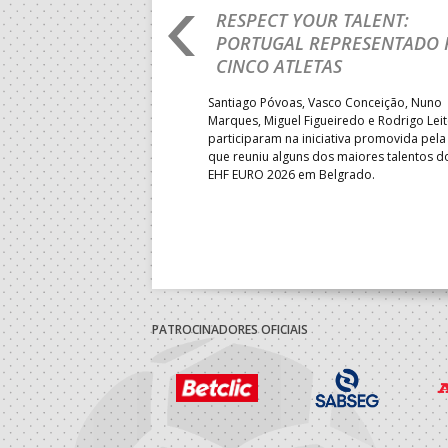
RO 2026: PORTUGAL
RESPECT YOUR TALENT:
IA E SEGUE NA LUTA
PORTUGAL REPRESENTADO 
LUGAR
CINCO ATLETAS
b-18 regressou às vitórias no
Santiago Póvoas, Vasco Conceição, Nuno
 ao superar a Suécia por 32-
Marques, Miguel Figueiredo e Rodrigo Lei
garantiu uma vaga para o
participaram na iniciativa promovida pela
to do Mundo.
que reuniu alguns dos maiores talentos 
EHF EURO 2026 em Belgrado.
PATROCINADORES OFICIAIS