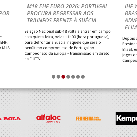
M18 EHF EURO 2026: PORTUGAL
IHF
POR
PROCURA REGRESSAR AOS
BRAS
TRIUNFOS FRENTE À SUÉCIA
ADVE
ELIM
Seleção Nacional sub-18 volta a entrar em campo
te
esta quinta-feira, pelas 11h00 (hora portuguesa),
Depois d
 EHF,
para defrontar a Suécia, naquele que será o
Presiden
do M18
penúltimo compromisso de Portugal no
Brasil, 
Campeonato da Europa – transmissão em direto
Jogos de
na EHFTV.
Campeon
1
2
3
4
5
6
7