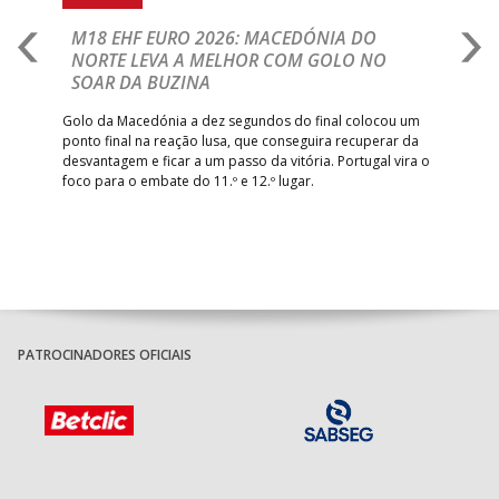
A
M18 EHF EURO 2026: MACEDÓNIA DO
D
NORTE LEVA A MELHOR COM GOLO NO
Com
SOAR DA BUZINA
épo
o de
arra
 o
Golo da Macedónia a dez segundos do final colocou um
de
ponto final na reação lusa, que conseguira recuperar da
desvantagem e ficar a um passo da vitória. Portugal vira o
foco para o embate do 11.º e 12.º lugar.
PATROCINADORES OFICIAIS