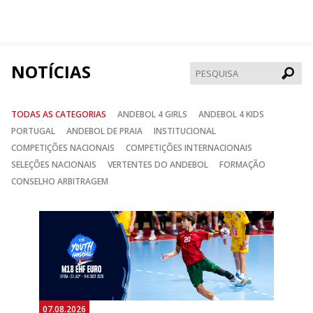
no
no
no
Facebook
Instagram
Twitter
NOTÍCIAS
Pesqui
TODAS AS CATEGORIAS
ANDEBOL 4 GIRLS
ANDEBOL 4 KIDS
PORTUGAL
ANDEBOL DE PRAIA
INSTITUCIONAL
COMPETIÇÕES NACIONAIS
COMPETIÇÕES INTERNACIONAIS
SELEÇÕES NACIONAIS
VERTENTES DO ANDEBOL
FORMAÇÃO
CONSELHO ARBITRAGEM
Anterior
Seguin
07.08.2026
06.