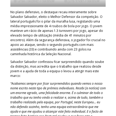
© Uros Hocevar / kolektiff
© Jure Erzen / kolektiff
No plano defensivo, o destaque recaiu inteiramente sobre
Salvador Salvador, eleito o Melhor Defensor da competição. O
lateral português foi o pilar da muralha lusa, registando uma
média impressionante de 4 roubos de bola por jogo. O jovem
manteve um rácio de apenas 1.3
turnovers
por jogo, apesar do
elevado tempo de utilização (média de 41 minutos por
encontro). Além da segurança defensiva, o jogador foi crucial no
apoio ao ataque, sendo o segundo português com mais
assistências (33) e contribuindo ainda com 23 golos na
caminhada histórica da Seleção Nacional.
Salvador Salvador confessou ficar surpreendido quando soube
da distinção, mas acredita que o trabalho que realizou desde
jovem e a ajuda de toda a equipa o levou a atingir mais este
marco:
“Acabamos sempre por ficar surpreendidos quando vemos o nosso
nome escrito neste tipo de prémios individuais. Recebi [a notícia] com
um enorme agrado, uma felicidade enorme. É o culminar de todo o
trabalho que eu tenho vindo a realizar e, acima de tudo, também o
trabalho realizado pela equipa, por Portugal, neste Europeu… eu
não defendo sozinho, tenho uma equipa extraordinária que me
ajuda e que me ajudou a alcançar este feito individual. E o facto de