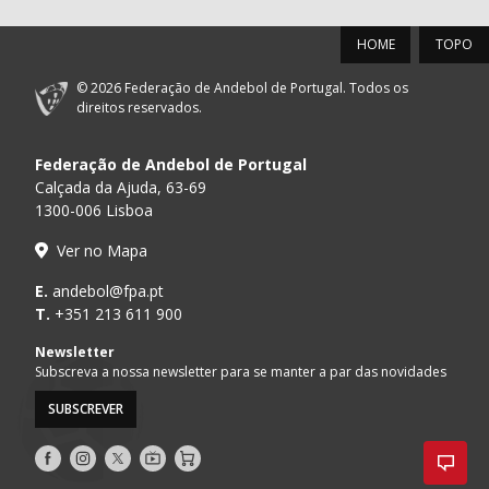
HOME
TOPO
© 2026 Federação de Andebol de Portugal. Todos os
direitos reservados.
Federação de Andebol de Portugal
Calçada da Ajuda, 63-69
1300-006 Lisboa
Ver no Mapa
E.
andebol@fpa.pt
T.
+351 213 611 900
Newsletter
Subscreva a nossa newsletter para se manter a par das novidades
SUBSCREVER
Siga-
Siga-
Siga-
AndebolTV
Loja
nos
nos
nos