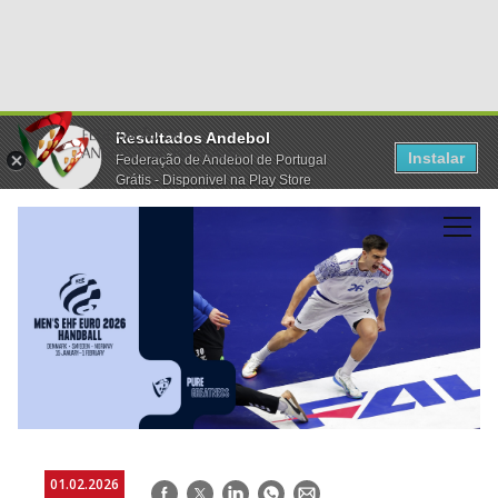
Resultados Andebol
Instalar
Federação de Andebol de Portugal
Grátis - Disponivel na Play Store
01.02.2026
Facebook
Twitter
LinkedIn
WhatsApp
E-