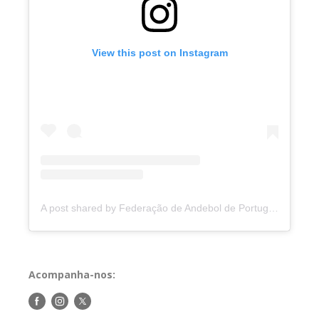
View this post on Instagram
A post shared by Federação de Andebol de Portugal (@andebolportugal)
Acompanha-nos:
Siga-
Siga-
Siga-
nos
nos
nos