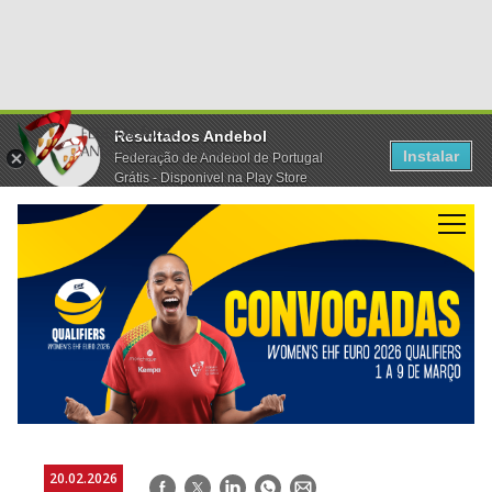
Resultados Andebol
Instalar
Federação de Andebol de Portugal
Grátis - Disponivel na Play Store
20.02.2026
Facebook
Twitter
LinkedIn
WhatsApp
E-