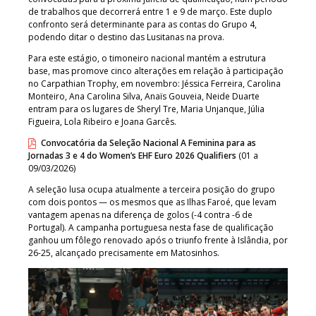
de trabalhos que decorrerá entre 1 e 9 de março. Este duplo
confronto será determinante para as contas do Grupo 4,
podendo ditar o destino das Lusitanas na prova.
Para este estágio, o timoneiro nacional mantém a estrutura
base, mas promove cinco alterações em relação à participação
no Carpathian Trophy, em novembro: Jéssica Ferreira, Carolina
Monteiro, Ana Carolina Silva, Anaïs Gouveia, Neide Duarte
entram para os lugares de Sheryl Tre, Maria Unjanque, Júlia
Figueira, Lola Ribeiro e Joana Garcês.
Convocatória da Seleção Nacional A Feminina para as
Jornadas 3 e 4 do Women’s EHF Euro 2026 Qualifiers
(01 a
09/03/2026)
A seleção lusa ocupa atualmente a terceira posição do grupo
com dois pontos — os mesmos que as Ilhas Faroé, que levam
vantagem apenas na diferença de golos (-4 contra -6 de
Portugal). A campanha portuguesa nesta fase de qualificação
ganhou um fôlego renovado após o triunfo frente à Islândia, por
26-25, alcançado precisamente em Matosinhos.