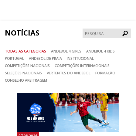
nos
nos
nos
no
no
no
Facebook
Instagram
Twitter
NOTÍCIAS
Pesqui
TODAS AS CATEGORIAS
ANDEBOL 4 GIRLS
ANDEBOL 4 KIDS
PORTUGAL
ANDEBOL DE PRAIA
INSTITUCIONAL
COMPETIÇÕES NACIONAIS
COMPETIÇÕES INTERNACIONAIS
SELEÇÕES NACIONAIS
VERTENTES DO ANDEBOL
FORMAÇÃO
CONSELHO ARBITRAGEM
Anterior
Seguin
07.08.2026
06.