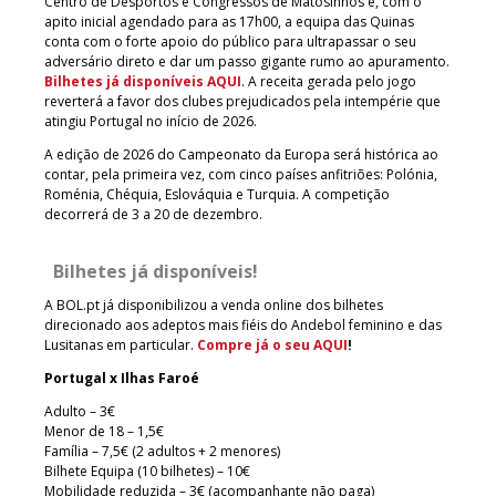
Centro de Desportos e Congressos de Matosinhos e, com o
apito inicial agendado para as 17h00, a equipa das Quinas
conta com o forte apoio do público para ultrapassar o seu
adversário direto e dar um passo gigante rumo ao apuramento.
Bilhetes já disponíveis AQUI
. A receita gerada pelo jogo
reverterá a favor dos clubes prejudicados pela intempérie que
atingiu Portugal no início de 2026.
A edição de 2026 do Campeonato da Europa será histórica ao
contar, pela primeira vez, com cinco países anfitriões: Polónia,
Roménia, Chéquia, Eslováquia e Turquia. A competição
decorrerá de 3 a 20 de dezembro.
Bilhetes já disponíveis!
A BOL.pt já disponibilizou a venda online dos bilhetes
direcionado aos adeptos mais fiéis do Andebol feminino e das
Lusitanas em particular.
Compre já o seu AQUI
!
Portugal x Ilhas Faroé
Adulto – 3€
Menor de 18 – 1,5€
Família – 7,5€ (2 adultos + 2 menores)
Bilhete Equipa (10 bilhetes) – 10€
Mobilidade reduzida – 3€ (acompanhante não paga)