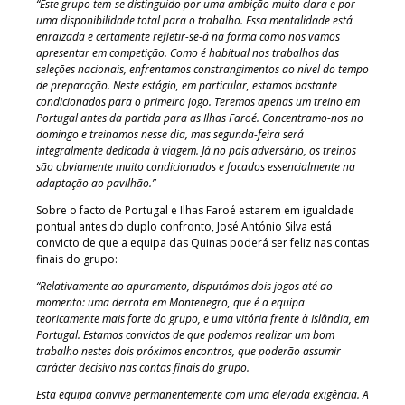
“Este grupo tem-se distinguido por uma ambição muito clara e por
uma disponibilidade total para o trabalho. Essa mentalidade está
enraizada e certamente refletir-se-á na forma como nos vamos
apresentar em competição. Como é habitual nos trabalhos das
seleções nacionais, enfrentamos constrangimentos ao nível do tempo
de preparação. Neste estágio, em particular, estamos bastante
condicionados para o primeiro jogo. Teremos apenas um treino em
Portugal antes da partida para as Ilhas Faroé. Concentramo-nos no
domingo e treinamos nesse dia, mas segunda-feira será
integralmente dedicada à viagem. Já no país adversário, os treinos
são obviamente muito condicionados e focados essencialmente na
adaptação ao pavilhão.”
Sobre o facto de Portugal e Ilhas Faroé estarem em igualdade
pontual antes do duplo confronto, José António Silva está
convicto de que a equipa das Quinas poderá ser feliz nas contas
finais do grupo:
“Relativamente ao apuramento, disputámos dois jogos até ao
momento: uma derrota em Montenegro, que é a equipa
teoricamente mais forte do grupo, e uma vitória frente à Islândia, em
Portugal. Estamos convictos de que podemos realizar um bom
trabalho nestes dois próximos encontros, que poderão assumir
carácter decisivo nas contas finais do grupo.
Esta equipa convive permanentemente com uma elevada exigência. A