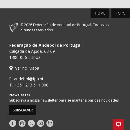
HOME
TOPO
© 2026 Federação de Andebol de Portugal. Todos os
direitos reservados.
Federação de Andebol de Portugal
Calçada da Ajuda, 63-69
1300-006 Lisboa
Ver no Mapa
E.
andebol@fpa.pt
T.
+351 213 611 900
Newsletter
Subscreva a nossa newsletter para se manter a par das novidades
SUBSCREVER
Siga-
Siga-
Siga-
AndebolTV
Loja
nos
nos
nos