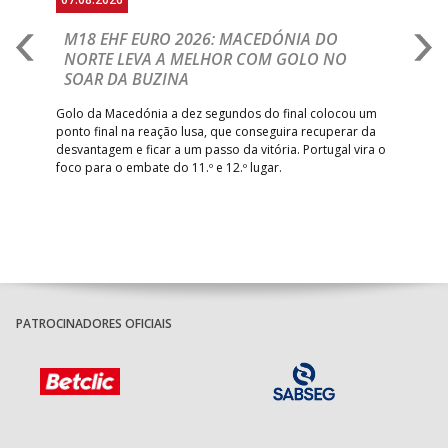
A
M18 EHF EURO 2026: MACEDÓNIA DO
D
NORTE LEVA A MELHOR COM GOLO NO
Com
SOAR DA BUZINA
épo
o de
arra
 o
Golo da Macedónia a dez segundos do final colocou um
de
ponto final na reação lusa, que conseguira recuperar da
desvantagem e ficar a um passo da vitória. Portugal vira o
foco para o embate do 11.º e 12.º lugar.
PATROCINADORES OFICIAIS