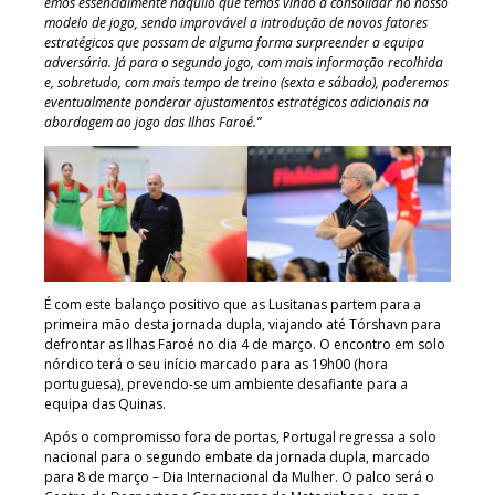
emos essencialmente naquilo que temos vindo a consolidar no nosso
modelo de jogo, sendo improvável a introdução de novos fatores
estratégicos que possam de alguma forma surpreender a equipa
adversária.
Já para o segundo jogo, com mais informação recolhida
e, sobretudo, com mais tempo de treino (sexta e sábado), poderemos
eventualmente ponderar ajustamentos estratégicos adicionais na
abordagem ao jogo das Ilhas Faroé.”
É com este balanço positivo que as Lusitanas partem para a
primeira mão desta jornada dupla, viajando até Tórshavn para
defrontar as Ilhas Faroé no dia 4 de março. O encontro em solo
nórdico terá o seu início marcado para as 19h00 (hora
portuguesa), prevendo-se um ambiente desafiante para a
equipa das Quinas.
Após o compromisso fora de portas, Portugal regressa a solo
nacional para o segundo embate da jornada dupla, marcado
para 8 de março – Dia Internacional da Mulher. O palco será o