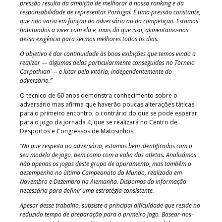
pressão resulta da ambição de melhorar o nosso ranking e da
responsabilidade de representar Portugal. É uma pressão constante,
que não varia em função do adversário ou da competição. Estamos
habituados a viver com ela e, mais do que isso, alimentamo-nos
dessa exigência para sermos melhores todos os dias.
O objetivo é dar continuidade às boas exibições que temos vindo a
realizar — algumas delas particularmente conseguidas no Torneio
Carpathian — e lutar pela vitória, independentemente do
adversário.”
O técnico de 60 anos demonstra conhecimento sobre o
adversário mas afirma que haverão poucas alterações táticas
para o primeiro encontro, o contrário do que se pode esperar
para o jogo da jornada 4, que se realizará no Centro de
Desportos e Congressos de Matosinhos:
“No que respeita ao adversário, estamos bem identificados com o
seu modelo de jogo, bem como com a valia das atletas. Analisámos
não apenas os jogos deste grupo de apuramento, mas também o
desempenho no último Campeonato do Mundo, realizado em
Novembro e Dezembro na Alemanha. Dispomos da informação
necessária para definir uma estratégia consistente.
Apesar desse trabalho, subsiste a principal dificuldade que reside no
reduzido tempo de preparação para o primeiro jogo. Basear-nos-