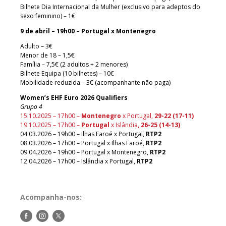
Bilhete Dia Internacional da Mulher (exclusivo para adeptos do
sexo feminino) – 1€
9 de abril – 19h00 – Portugal x Montenegro
Adulto – 3€
Menor de 18 – 1,5€
Família – 7,5€ (2 adultos + 2 menores)
Bilhete Equipa (10 bilhetes) – 10€
Mobilidade reduzida – 3€ (acompanhante não paga)
Women’s EHF Euro 2026 Qualifiers
Grupo 4
15.10.2025 – 17h00 –
Montenegro
x Portugal,
29-22 (17-11)
19.10.2025 – 17h00 –
Portugal
x Islândia
, 26-25 (14-13)
04.03.2026 – 19h00 – Ilhas Faroé x Portugal,
RTP2
08.03.2026 – 17h00 – Portugal x Ilhas Faroé,
RTP2
09.04.2026 – 19h00 – Portugal x Montenegro,
RTP2
12.04.2026 – 17h00 – Islândia x Portugal,
RTP2
Acompanha-nos:
Siga-
Siga-
Siga-