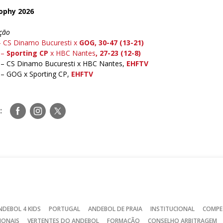
ophy 2026
ação
– CS Dinamo Bucuresti x
GOG, 30-47 (13-21)
 –
Sporting CP
x HBC Nantes
, 27-23 (12-8)
 – CS Dinamo Bucuresti x HBC Nantes,
EHFTV
 – GOG x Sporting CP,
EHFTV
Siga-
Siga-
Siga-
:
nos
nos
nos
no
no
no
Facebook
Instagram
Twitter
NDEBOL 4 KIDS
PORTUGAL
ANDEBOL DE PRAIA
INSTITUCIONAL
COMPE
IONAIS
VERTENTES DO ANDEBOL
FORMAÇÃO
CONSELHO ARBITRAGEM