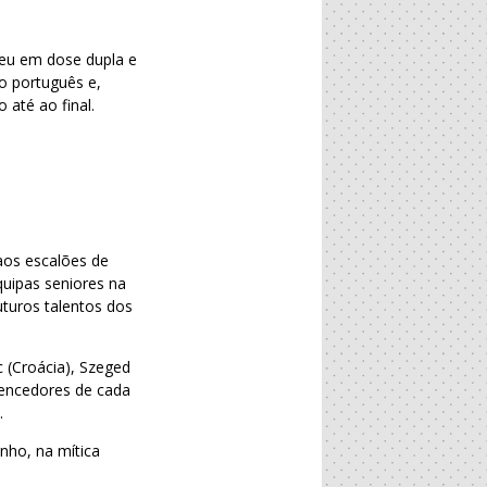
eu em dose dupla e
do português e,
 até ao final.
aos escalões de
quipas seniores na
turos talentos dos
c (Croácia), Szeged
vencedores de cada
.
nho, na mítica