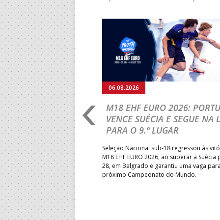
Anterior
06.08.2026
RLD CHAMPIONSHIP:
M18 EHF EURO 2026: PORT
IA PARA A EQUIPA
VENCE SUÉCIA E SEGUE NA 
PARA O 9.º LUGAR
obre o Brasil, em Ramnicu
Seleção Nacional sub-18 regressou às vitó
e de apuramento dos lugares 17
M18 EHF EURO 2026, ao superar a Suécia 
fo confortável das jogadoras
28, em Belgrado e garantiu uma vaga par
próximo Campeonato do Mundo.