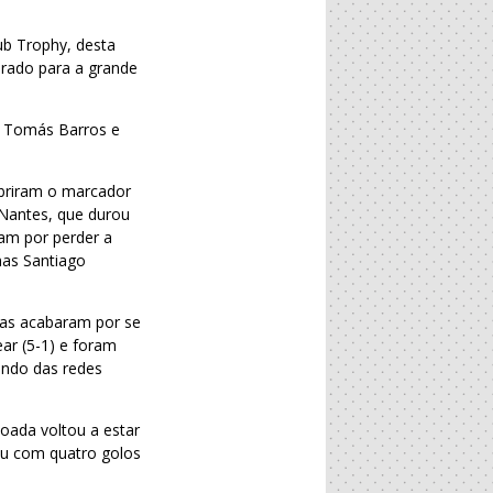
ub Trophy, desta
urado para a grande
, Tomás Barros e
briram o marcador
 Nantes, que durou
am por perder a
mas Santiago
sas acabaram por se
ar (5-1) e foram
undo das redes
oada voltou a estar
aiu com quatro golos