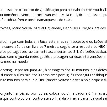
u a disputar o Torneio de Qualificação para a Final4 do EHF Youth Cl
na Roménia e venceu o HBC Nantes na Meia Final, ficando assim ap
o, às 16h30, frente aos dinamarqueses do GOG.
óvoas, Mário Sousa, Miguel Figueiredo, Dario Ursu, Diogo Geraldes
 a começar com bola, em Bucareste, mas sem sucesso e os Leões a
 na conversão de um livre de 7 metros, seguiu-se a resposta do HBC
e os portugueses rapidamente ascenderam ao 3-1. Os Leões acabar
atar, com o guarda-redes gaulês a protagonizar duas intervenções, 
 na mesma moeda.
 Sporting CP passou para 4-1, à passagem dos 10 minutos, e as defe
 durante alguns minutos. O emblema português conseguiu desbloque
inze minutos para que o HBC Nantes voltasse a ver a bola beijar o f
conjunto francês aproximou-se, colocando o marcador a 6-4, mas a t
ta que controlou o encontro até ao final da primeira parte, da qual s