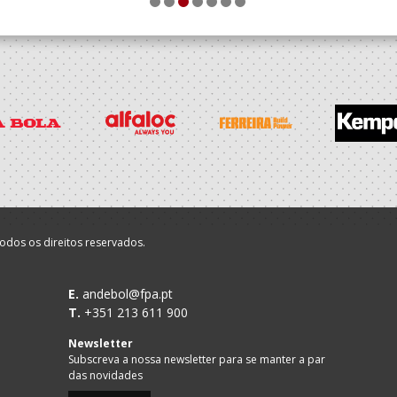
1
2
3
4
5
6
7
odos os direitos reservados.
E.
andebol@fpa.pt
T.
+351 213 611 900
Newsletter
Subscreva a nossa newsletter para se manter a par
das novidades