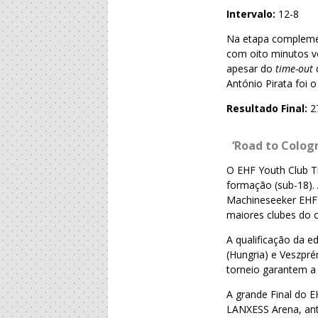
Intervalo:
12-8
Na etapa complemen
com oito minutos vo
apesar do
time-out
d
António Pirata foi 
Resultado Final:
2
‘Road to Cologn
O EHF Youth Club T
formação (sub-18). 
Machineseeker EHF 
maiores clubes do c
A qualificação da e
(Hungria) e Veszpr
torneio garantem a 
A grande Final do 
LANXESS Arena, ant