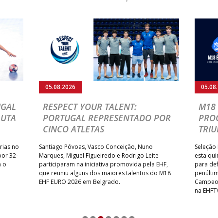
05.08.2026
05.08
UGAL
RESPECT YOUR TALENT:
M18 
LUTA
PORTUGAL REPRESENTADO POR
PRO
CINCO ATLETAS
TRIU
rias no
Santiago Póvoas, Vasco Conceição, Nuno
Seleção 
por 32-
Marques, Miguel Figueiredo e Rodrigo Leite
esta qui
a o
participaram na iniciativa promovida pela EHF,
para def
que reuniu alguns dos maiores talentos do M18
penúlti
EHF EURO 2026 em Belgrado.
Campeon
na EHFT