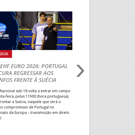
Seguinte
.2026
05.08.2026
EHF EURO 2026: PORTUGAL
IHF W18 WORLD CH
CURA REGRESSAR AOS
BRASIL É O PRIMEIR
NFOS FRENTE À SUÉCIA
ADVERSÁRIO DA FAS
ELIMINAR DA PRESI
Nacional sub-18 volta a entrar em campo
nta-feira, pelas 11h00 (hora portuguesa),
Depois do primeiro lugar na f
rontar a Suécia, naquele que será o
President’s Cup, Portugal med
mo compromisso de Portugal no
Brasil, esta quinta-feira, no p
ato da Europa – transmissão em direto
Jogos de Apuramento entre o 17
V.
Campeonato do Mundo sub-18