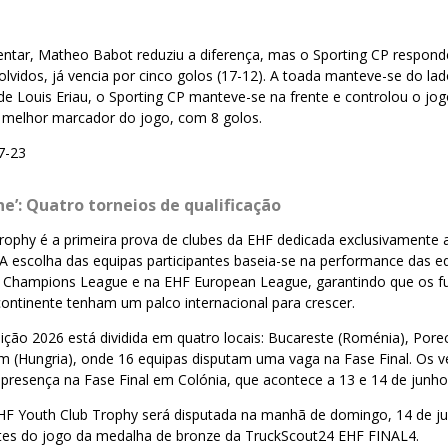
tar, Matheo Babot reduziu a diferença, mas o Sporting CP respond
lvidos, já vencia por cinco golos (17-12). A toada manteve-se do la
e Louis Eriau, o Sporting CP manteve-se na frente e controlou o jogo
o melhor marcador do jogo, com 8 golos.
7-23
e’: Quatro torneios de qualificação
rophy é a primeira prova de clubes da EHF dedicada exclusivamente 
A escolha das equipas participantes baseia-se na performance das e
Champions League e na EHF European League, garantindo que os fu
ontinente tenham um palco internacional para crescer.
dição 2026 está dividida em quatro locais: Bucareste (Roménia), Pore
ém (Hungria), onde 16 equipas disputam uma vaga na Fase Final. Os 
presença na Fase Final em Colónia, que acontece a 13 e 14 de junho
EHF Youth Club Trophy será disputada na manhã de domingo, 14 de ju
es do jogo da medalha de bronze da TruckScout24 EHF FINAL4.