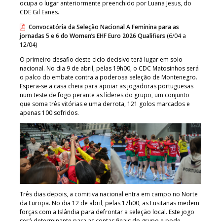
ocupa o lugar anteriormente preenchido por Luana Jesus, do
CDE Gil Eanes.
Convocatória da Seleção Nacional A Feminina para as
jornadas 5 e 6 do Women’s EHF Euro 2026 Qualifiers
(6/04 a
12/04)
O primeiro desafio deste ciclo decisivo terá lugar em solo
nacional. No dia 9 de abril, pelas 19h00, o CDC Matosinhos será
o palco do embate contra a poderosa seleção de Montenegro.
Espera-se a casa cheia para apoiar as jogadoras portuguesas
num teste de fogo perante as líderes do grupo, um conjunto
que soma três vitórias e uma derrota, 121 golos marcados e
apenas 100 sofridos.
Três dias depois, a comitiva nacional entra em campo no Norte
da Europa. No dia 12 de abril, pelas 17h00, as Lusitanas medem
forças com a Islândia para defrontar a seleção local. Este jogo
será determinante para as contas finais do grupo e pode