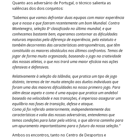
Quanto aos adversário de Portugal, o técnico salienta as
valências dos dois conjuntos:
“Sabemos que vamos defrontar duas equipas com maior experiência
que a nossa e que fizeram recentemente um bom Mundial. Contra
Montenegro, seleção 8ª classificada no último mundial, e que
conhecemos bastante bem, esperamos contornar as dificuldades
naturais impostas pela diferença de experiência, pelo estatuto e
também decorrentes das características antropométricas, que têm
constituído os maiores obstáculos nos últimos confrontos. Temos de
jogar de forma muito organizada, baseando o jogo na criatividade
das nossas atletas, o que nos trará uma maior eficácia nas ações
ofensivas e defensivas.
Relativamente à seleção da Islândia, que pratica um tipo de jogo
distinto, teremos de ter muita atenção aos duelos individuais que
foram uma das maiores dificuldades no nosso primeiro jogo. Para
além desse aspeto e como é uma equipa que pratica um andebol
baseado na velocidade e nas transições, é imperioso assegurar um
equilíbrio nas fases de transição, defesa e ataque.
Como já foi referido anteriormente, independentemente das
características e valia das nossas adversárias, entendemos que
temos condições para lutar pela vitória, o que abriria caminho para
um apuramento importantíssimo para o futuro da nossa seleção.”
Ambos os encontros, tanto no Centro de Desportos e