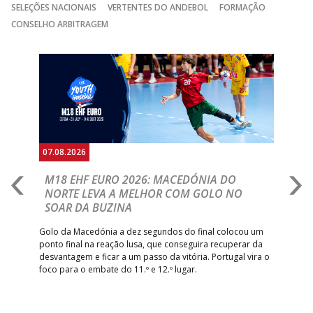
SELEÇÕES NACIONAIS
VERTENTES DO ANDEBOL
FORMAÇÃO
CONSELHO ARBITRAGEM
Anterior
Seguin
07.08.2026
06.
A
M18 EHF EURO 2026: MACEDÓNIA DO
D
NORTE LEVA A MELHOR COM GOLO NO
Com
SOAR DA BUZINA
épo
o de
arra
 o
Golo da Macedónia a dez segundos do final colocou um
de
ponto final na reação lusa, que conseguira recuperar da
desvantagem e ficar a um passo da vitória. Portugal vira o
foco para o embate do 11.º e 12.º lugar.