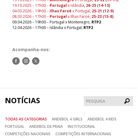
19.10.2025 – 17h00 –
Portugal
x Islândia
, 26-25 (14-13)
04.03.2026 – 19h00 –
Ilhas Faroé
x Portugal,
25-21 (12-9)
08.03.2026 – 17h00 –
Portugal
x Ilhas Faroé,
25-23 (15-8)
09.04.2026 – 19h00 – Portugal x Montenegro,
RTP2
12.04.2026 – 17h00 – Islândia x Portugal,
RTP2
Acompanha-nos:
Siga-
Siga-
Siga-
nos
nos
nos
no
no
no
Facebook
Instagram
Twitter
NOTÍCIAS
Pesqui
TODAS AS CATEGORIAS
ANDEBOL 4 GIRLS
ANDEBOL 4 KIDS
PORTUGAL
ANDEBOL DE PRAIA
INSTITUCIONAL
COMPETIÇÕES NACIONAIS
COMPETIÇÕES INTERNACIONAIS