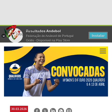
Resultados Andebol
Instalar
Federação de Andebol de Portugal
Grátis - Disponivel na Play Store
30.03.2026
Facebook
Twitter
LinkedIn
WhatsApp
E-