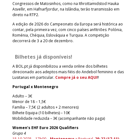
Congressos de Matosinhos, como na Ithrottamidstod Hauka
Asvellir, em Hafnarfjordur, na Islândia, terão transmissão em
direto na RTP2.
A edição de 2026 do Campeonato da Europa será histórica ao
contar, pela primeira vez, com cinco países anfitriões: Polónia,
Roménia, Chéquia, Eslováquia e Turquia. A competição
decorrerá de 3 a 20 de dezembro.
Bilhetes já disponíveis!
A BOL.pt já disponibilizou a venda online dos bilhetes
direcionado aos adeptos mais fiéis do Andebol feminino e das
Lusitanas em particular.
Compre já o seu AQUI
!
Portugal x Montenegro
Adulto – 3€
Menor de 18 – 1,5€
Família – 7,5€ (2 adultos + 2 menores)
Bilhete Equipa (10 bilhetes) – 10€
Mobilidade reduzida – 3€ (acompanhante não paga)
Women’s EHF Euro 2026 Qualifiers
Grupo 4
15.10.2025 – 17h00 –
Montenegro
x Portugal,
29-22 (17-11)