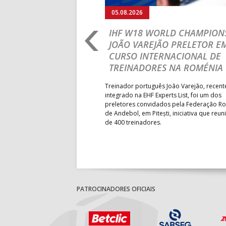
05.08.2026
RLD CHAMPIONSHIP:
IHF W18 WORLD CHAMPIONS
PRIMEIRO
JOÃO VAREJÃO PRELETOR E
 DA FASE A
CURSO INTERNACIONAL DE
 PRESIDENT’S CUP
TREINADORES NA ROMÉNIA
 lugar na fase de grupos da
Treinador português João Varejão, recen
ortugal mede forças com o
integrado na EHF Experts List, foi um dos
-feira, no primeiro embate dos
preletores convidados pela Federação 
 entre o 17.º e 32.º lugare do
de Andebol, em Pitești, iniciativa que reun
do sub-18 Feminino.
de 400 treinadores.
PATROCINADORES OFICIAIS