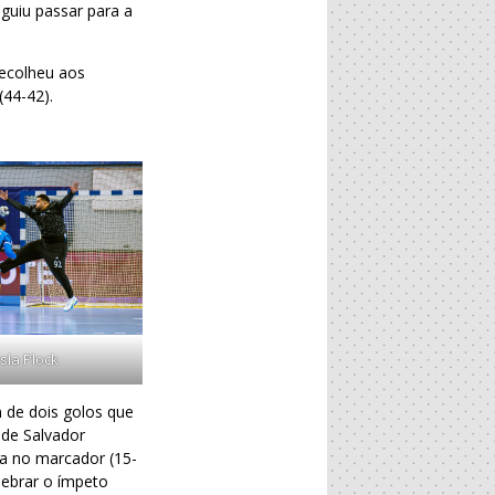
guiu passar para a
recolheu aos
(44-42).
sla Plock
 de dois golos que
 de Salvador
ta no marcador (15-
ebrar o ímpeto