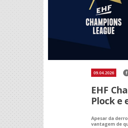
F
09.04.2026
EHF Cha
Plock e 
Apesar da derro
vantagem de qua