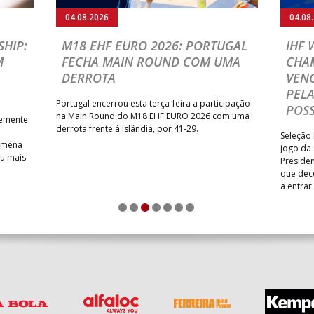
04.08.2026
04.08
HIP:
M18 EHF EURO 2026: PORTUGAL
IHF
M
FECHA MAIN ROUND COM UMA
CHA
DERROTA
VENC
PELA
Portugal encerrou esta terça-feira a participação
POSS
na Main Round do M18 EHF EURO 2026 com uma
temente
derrota frente à Islândia, por 41-29.
Seleção 
Romena
jogo da
iu mais
Presiden
que dec
a entrar
1
2
3
4
5
6
7