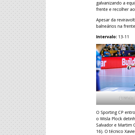
galvanizando a equi
frente e recolher a
Apesar da reviravo
balneários na frent
Intervalo:
13-11
©
Wisla 
O Sporting CP entr
o Wisla Plock detin
Salvador e Martim C
16). O técnico Xavi