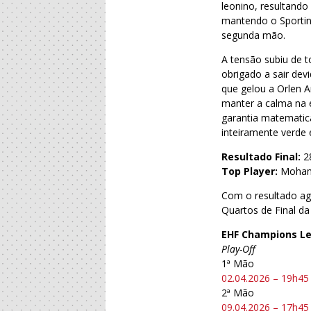
leonino, resultando
mantendo o Sportin
segunda mão.
A tensão subiu de t
obrigado a sair dev
que gelou a Orlen A
manter a calma na e
garantia matematica
inteiramente verde 
Resultado Final:
2
Top Player:
Mohame
Com o resultado ag
Quartos de Final d
EHF Champions Le
Play-Off
1ª Mão
02.04.2026 – 19h45
2ª Mão
09.04.2026 – 17h45 