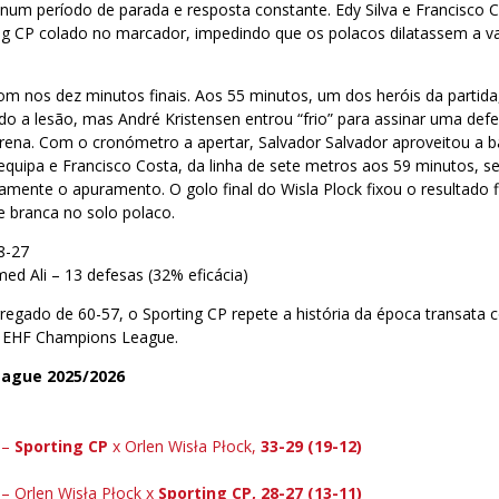
 num período de parada e resposta constante. Edy Silva e Francisco 
g CP colado no marcador, impedindo que os polacos dilatassem a 
om nos dez minutos finais. Aos 55 minutos, um dos heróis da partida
ido a lesão, mas André Kristensen entrou “frio” para assinar uma de
rena. Com o cronómetro a apertar, Salvador Salvador aproveitou a ba
quipa e Francisco Costa, da linha de sete metros aos 59 minutos, s
mente o apuramento. O golo final do Wisla Plock fixou o resultado fi
e branca no solo polaco.
8-27
d Ali – 13 defesas (32% eficácia)
regado de 60-57, o Sporting CP repete a história da época transata
a EHF Champions League.
ague 2025/2026
 –
Sporting CP
x Orlen Wisła Płock,
33-29 (19-12)
– Orlen Wisła Płock x
Sporting CP,
28-27 (13-11)