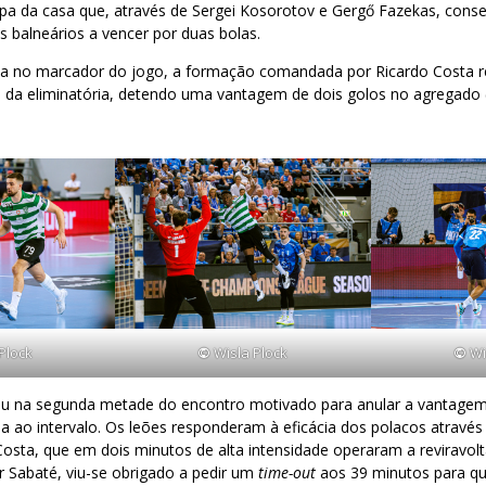
pa da casa que, através de Sergei Kosorotov e Gergő Fazekas, conse
os balneários a vencer por duas bolas.
lta no marcador do jogo, a formação comandada por Ricardo Costa 
e da eliminatória, detendo uma vantagem de dois golos no agregado 
Plock
©
Wisla Plock
©
Wi
ou na segunda metade do encontro motivado para anular a vantagem
ha ao intervalo. Os leões responderam à eficácia dos polacos através
osta, que em dois minutos de alta intensidade operaram a reviravol
er Sabaté, viu-se obrigado a pedir um
time-out
aos 39 minutos para qu