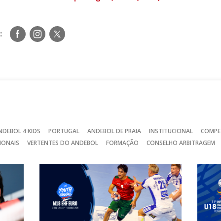
Siga-
Siga-
Siga-
:
nos
nos
nos
no
no
no
Facebook
Instagram
Twitter
NDEBOL 4 KIDS
PORTUGAL
ANDEBOL DE PRAIA
INSTITUCIONAL
COMPE
IONAIS
VERTENTES DO ANDEBOL
FORMAÇÃO
CONSELHO ARBITRAGEM