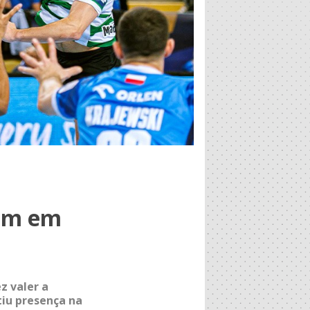
tem em
z valer a
tiu presença na