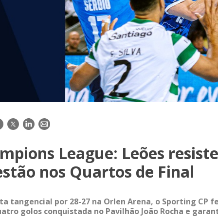
acebook
Twitter
LinkedIn
E-
mail
mpions League: Leões resis
estão nos Quartos de Final
ta tangencial por 28-27 na Orlen Arena, o Sporting CP fe
tro golos conquistada no Pavilhão João Rocha e garan