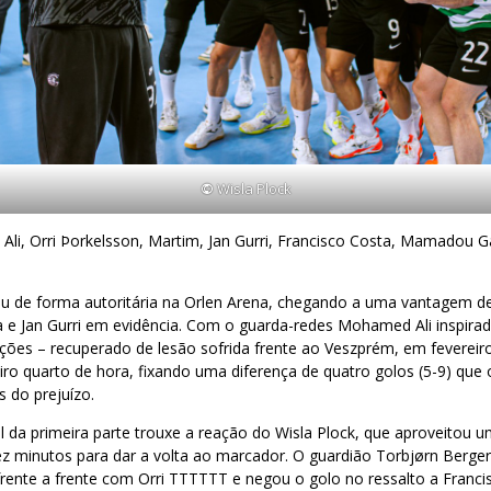
©
Wisla Plock
i, Orri Þorkelsson, Martim, Jan Gurri, Francisco Costa, Mamadou G
ou de forma autoritária na Orlen Arena, chegando a uma vantagem d
Jan Gurri em evidência. Com o guarda-redes Mohamed Ali inspirad
ões – recuperado de lesão sofrida frente ao Veszprém, em fevereiro
ro quarto de hora, fixando uma diferença de quatro golos (5-9) que
s do prejuízo.
al da primeira parte trouxe a reação do Wisla Plock, que aproveitou 
z minutos para dar a volta ao marcador. O guardião Torbjørn Berger
rente a frente com Orri TTTTTT e negou o golo no ressalto a Franci