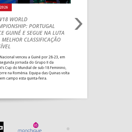
.2026
03.08.2026
 W18 WORLD
M18 EHF EURO 2026
MPIONSHIP: PORTUGAL
CEDE DIANTE DA HU
E GUINÉ E SEGUE NA LUTA
MAIN ROUND
 MELHOR CLASSIFICAÇÃO
Segunda parte dominada pelos
ÍVEL
derrota portuguesa por 35-45,
Grupo II da Main Round do Eu
Nacional venceu a Guiné por 28-23, em
Masculino, em Belgrado. Equip
 segunda jornada do Grupo II da
a entrar em campo esta terça-f
t’s Cup do Mundial de sub-18 Feminino,
horas.
orre na Roménia. Equipa das Quinas volta
 em campo esta quinta-feira.