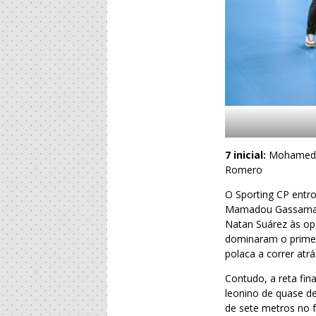
7 inicial:
Mohamed Al
Romero
O Sporting CP entr
Mamadou Gassama e 
Natan Suárez às opç
dominaram o primei
polaca a correr atrá
Contudo, a reta fin
leonino de quase de
de sete metros no f