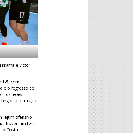
assama e Victor
e 1-5, com
o e o regresso de
 -, os leões
 obrigou a formação
um jejum ofensivo
ud travou um livre
sco Costa,