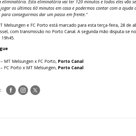
 eliminatória. Esta eliminatória vai ter 120 minutos e todos eles vão s
jogar os últimos 60 minutos em casa e podermos contar com a ajuda 
e para conseguirmos dar um passo em frente.”
 Melsungen e FC Porto está marcado para esta terça-feira, 28 de abr
ssel, com transmissão no Porto Canal. A segunda mão disputa-se n
s 19h45.
ague
 – MT Melsungen x FC Porto,
Porto Canal
 – FC Porto x MT Melsungen,
Porto Canal
Siga-
Siga-
Siga-
:
nos
nos
nos
no
no
no
Facebook
Instagram
Twitter