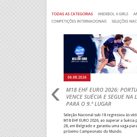
TODAS AS CATEGORIAS
ANDEBOL 4 GIRLS
A
COMPETIÇÕES INTERNACIONAIS
SELEÇÕES NAC
Anterior
06.08.2026
RLD CHAMPIONSHIP:
M18 EHF EURO 2026: PORT
IA PARA A EQUIPA
VENCE SUÉCIA E SEGUE NA 
PARA O 9.º LUGAR
obre o Brasil, em Ramnicu
Seleção Nacional sub-18 regressou às vitó
e de apuramento dos lugares 17
M18 EHF EURO 2026, ao superar a Suécia 
fo confortável das jogadoras
28, em Belgrado e garantiu uma vaga par
próximo Campeonato do Mundo.