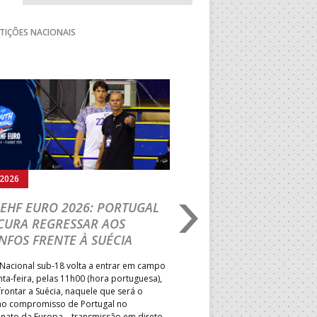
TIÇÕES NACIONAIS
Seguinte
.2026
05.08.2026
EHF EURO 2026: PORTUGAL
IHF W18 WORLD CH
CURA REGRESSAR AOS
BRASIL É O PRIMEIR
NFOS FRENTE À SUÉCIA
ADVERSÁRIO DA FAS
ELIMINAR DA PRESI
Nacional sub-18 volta a entrar em campo
nta-feira, pelas 11h00 (hora portuguesa),
Depois do primeiro lugar na f
rontar a Suécia, naquele que será o
President’s Cup, Portugal med
mo compromisso de Portugal no
Brasil, esta quinta-feira, no p
ato da Europa – transmissão em direto