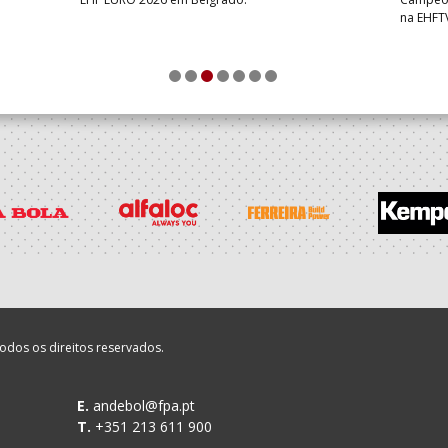
na EHFT
1
2
3
4
5
6
7
odos os direitos reservados.
E.
andebol@fpa.pt
T.
+351 213 611 900