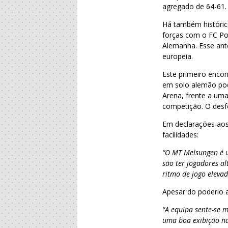
agregado de 64-61.
Há também históric
forças com o FC Por
Alemanha. Esse ante
europeia.
Este primeiro enco
em solo alemão pod
Arena, frente a um
competição. O desfe
Em declarações aos
facilidades:
“O MT Melsungen é u
são ter jogadores a
ritmo de jogo elevad
Apesar do poderio 
“A equipa sente-se 
uma boa exibição n