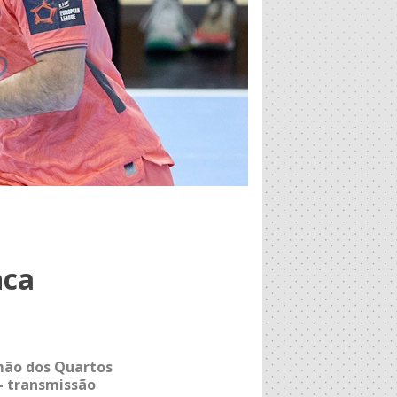
nca
 mão dos Quartos
– transmissão