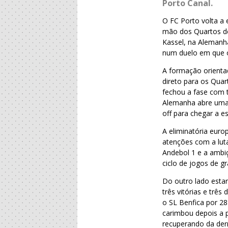
Porto Canal.
O FC Porto volta a
mão dos Quartos de 
Kassel, na Alemanh
num duelo em que os
A formação orienta
direto para os Qua
fechou a fase com t
Alemanha abre uma e
off para chegar a es
A eliminatória euro
atenções com a luta
Andebol 1 e a ambi
ciclo de jogos de g
Do outro lado esta
três vitórias e trê
o SL Benfica por 2
carimbou depois a p
recuperando da der