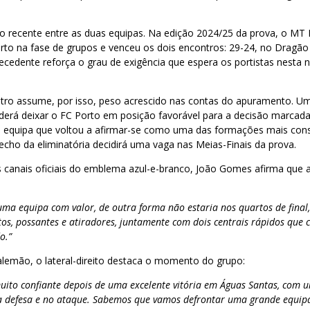
o recente entre as duas equipas. Na edição 2024/25 da prova, o M
to na fase de grupos e venceu os dois encontros: 29-24, no Dragão 
cedente reforça o grau de exigência que espera os portistas nesta n
ntro assume, por isso, peso acrescido nas contas do apuramento. Um
erá deixar o FC Porto em posição favorável para a decisão marcad
a equipa que voltou a afirmar-se como uma das formações mais cons
cho da eliminatória decidirá uma vaga nas Meias-Finais da prova.
 canais oficiais do emblema azul-e-branco, João Gomes afirma que 
ma equipa com valor, de outra forma não estaria nos quartos de final, 
ltos, possantes e atiradores, juntamente com dois centrais rápidos que
o.”
alemão, o lateral-direito destaca o momento do grupo:
muito confiante depois de uma excelente vitória em Águas Santas, com u
a defesa e no ataque. Sabemos que vamos defrontar uma grande equi