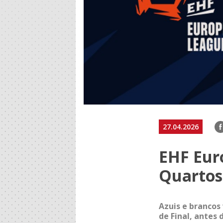
F
27.04.2026
EHF Eur
Quartos
Azuis e brancos
de Final, antes