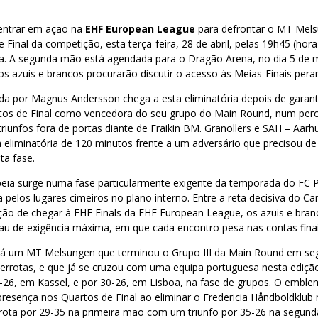
 entrar em ação na
EHF European League
para defrontar o MT Mels
Final da competição, esta terça-feira, 28 de abril, pelas 19h45 (hor
a. A segunda mão está agendada para o Dragão Arena, no dia 5 de m
 azuis e brancos procurarão discutir o acesso às Meias-Finais peran
da por Magnus Andersson chega a esta eliminatória depois de garan
rtos de Final como vencedora do seu grupo do Main Round, num per
riunfos fora de portas diante de Fraikin BM. Granollers e SAH – Aarh
liminatória de 120 minutos frente a um adversário que precisou de 
ta fase.
peia surge numa fase particularmente exigente da temporada do FC P
 pelos lugares cimeiros no plano interno. Entre a reta decisiva do 
ção de chegar à EHF Finals da EHF European League, os azuis e bra
rau de exigência máxima, em que cada encontro pesa nas contas fina
rá um MT Melsungen que terminou o Grupo III da Main Round em se
s derrotas, e que já se cruzou com uma equipa portuguesa nesta ediçã
8-26, em Kassel, e por 30-26, em Lisboa, na fase de grupos. O embl
resença nos Quartos de Final ao eliminar o Fredericia Håndboldklub
rota por 29-35 na primeira mão com um triunfo por 35-26 na segund