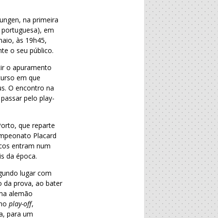
ungen, na primeira
a portuguesa), em
aio, às 19h45,
te o seu público.
tir o apuramento
curso em que
us. O encontro na
passar pelo play-
orto, que reparte
Campeonato Placard
ncos entram num
is da época.
gundo lugar com
o da prova, ao bater
ema alemão
 no
play-off
,
a, para um