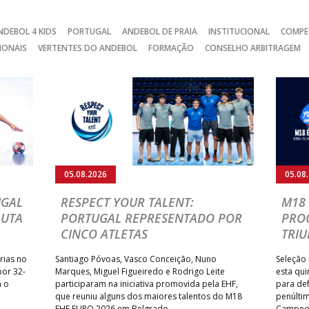
NDEBOL 4 KIDS
PORTUGAL
ANDEBOL DE PRAIA
INSTITUCIONAL
COMPE
IONAIS
VERTENTES DO ANDEBOL
FORMAÇÃO
CONSELHO ARBITRAGEM
05.08.2026
05.08
UGAL
RESPECT YOUR TALENT:
M18 
LUTA
PORTUGAL REPRESENTADO POR
PRO
CINCO ATLETAS
TRIU
rias no
Santiago Póvoas, Vasco Conceição, Nuno
Seleção 
por 32-
Marques, Miguel Figueiredo e Rodrigo Leite
esta qui
a o
participaram na iniciativa promovida pela EHF,
para def
que reuniu alguns dos maiores talentos do M18
penúlti
EHF EURO 2026 em Belgrado.
Campeon