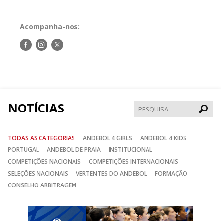
Acompanha-nos:
Siga-
Siga-
Siga-
nos
nos
nos
no
no
no
Facebook
Instagram
Twitter
NOTÍCIAS
Pesqui
TODAS AS CATEGORIAS
ANDEBOL 4 GIRLS
ANDEBOL 4 KIDS
PORTUGAL
ANDEBOL DE PRAIA
INSTITUCIONAL
COMPETIÇÕES NACIONAIS
COMPETIÇÕES INTERNACIONAIS
SELEÇÕES NACIONAIS
VERTENTES DO ANDEBOL
FORMAÇÃO
CONSELHO ARBITRAGEM
Anterior
Seguin