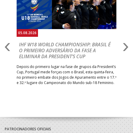
05.08.2026
05.
A
IHF W18 WORLD CHAMPIONSHIP: BRASIL É
I
IA
O PRIMEIRO ADVERSÁRIO DA FASE A
V
ELIMINAR DA PRESIDENT’S CUP
I
R
Depois do primeiro lugar na fase de grupos da President’s
Cup, Portugal mede forças com o Brasil, esta quinta-feira,
Tre
–
no primeiro embate dos Jogos de Apuramento entre o 17.º
inte
e 32.º lugare do Campeonato do Mundo sub-18 Feminino.
con
Pite
PATROCINADORES OFICIAIS