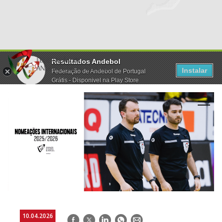
Resultados Andebol
Instalar
Federação de Andebol de Portugal
Grátis - Disponivel na Play Store
10.04.2026
Facebook
Twitter
LinkedIn
WhatsApp
E-