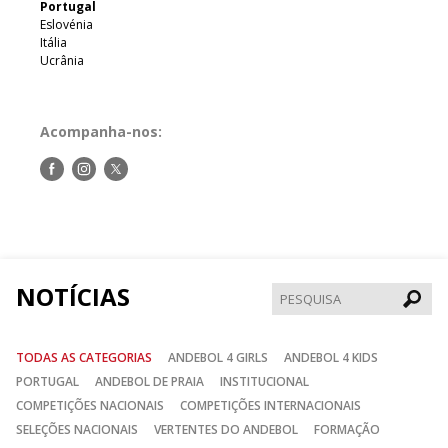
Portugal
Eslovénia
Itália
Ucrânia
Acompanha-nos:
Siga-
Siga-
Siga-
nos
nos
nos
no
no
no
Facebook
Instagram
Twitter
NOTÍCIAS
Pesqui
TODAS AS CATEGORIAS
ANDEBOL 4 GIRLS
ANDEBOL 4 KIDS
PORTUGAL
ANDEBOL DE PRAIA
INSTITUCIONAL
COMPETIÇÕES NACIONAIS
COMPETIÇÕES INTERNACIONAIS
SELEÇÕES NACIONAIS
VERTENTES DO ANDEBOL
FORMAÇÃO