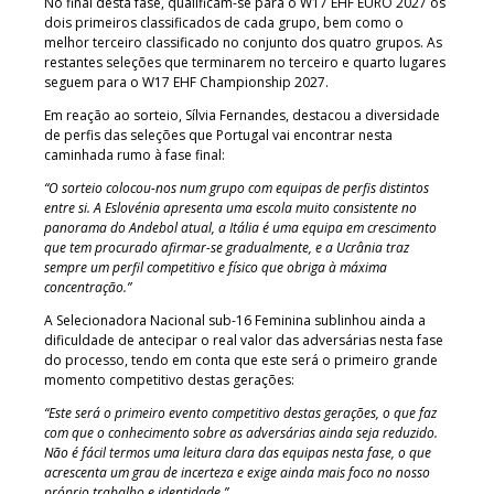
No final desta fase, qualificam-se para o W17 EHF EURO 2027 os
dois primeiros classificados de cada grupo, bem como o
melhor terceiro classificado no conjunto dos quatro grupos. As
restantes seleções que terminarem no terceiro e quarto lugares
seguem para o W17 EHF Championship 2027.
Em reação ao sorteio, Sílvia
Fernandes, destacou a diversidade
de perfis das seleções que Portugal vai encontrar nesta
caminhada rumo à fase final:
“O sorteio colocou-nos num grupo com equipas de perfis distintos
entre si. A Eslovénia apresenta uma escola muito consistente no
panorama do Andebol atual, a Itália é uma equipa em crescimento
que tem procurado afirmar-se gradualmente, e a Ucrânia traz
sempre um perfil competitivo e físico que obriga à máxima
concentração.”
A Selecionadora Nacional sub-16 Feminina sublinhou ainda a
dificuldade de antecipar o real valor das adversárias nesta fase
do processo, tendo em conta que este será o primeiro grande
momento competitivo destas gerações:
“Este será o primeiro evento competitivo destas gerações, o que faz
com que o conhecimento sobre as adversárias ainda seja reduzido.
Não é fácil termos uma leitura clara das equipas nesta fase, o que
acrescenta um grau de incerteza e exige ainda mais foco no nosso
próprio trabalho e identidade.”