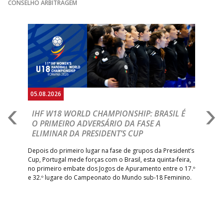
CONSELHO ARBITRAGEM
Anterior
Seguin
05.08.2026
05.
A
IHF W18 WORLD CHAMPIONSHIP: BRASIL É
I
IA
O PRIMEIRO ADVERSÁRIO DA FASE A
V
ELIMINAR DA PRESIDENT’S CUP
I
R
Depois do primeiro lugar na fase de grupos da President’s
Cup, Portugal mede forças com o Brasil, esta quinta-feira,
Tre
–
no primeiro embate dos Jogos de Apuramento entre o 17.º
inte
e 32.º lugare do Campeonato do Mundo sub-18 Feminino.
con
Pite