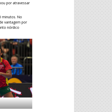
bou por atravessar
0 minutos. No
s de vantagem por
unto nórdico