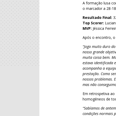
A formação lusa con
o marcador a 28-18.
Resultado Final:
3
Top Scorer:
Lucian
MVP:
Jéssica Ferrei
Após o encontro, o s
“Jogo muito duro do
nosso grande objetiv
muita coisa bem. Ma
estava identificada 
acompanha a equipa
prestação. Como sem
nossos problemas. E
mas não conseguimo
Em retrospetiva ao 
homogéneos de toda
“Sabíamos de antemã
condições normais p