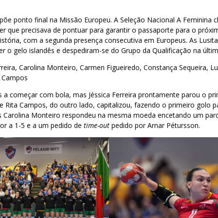
 põe ponto final na Missão Europeu. A Seleção Nacional A Feminina 
ber que precisava de pontuar para garantir o passaporte para o pró
história, com a segunda presença consecutiva em Europeus. As Lusit
r o gelo islandês e despediram-se do Grupo da Qualificação na últi
rreira, Carolina Monteiro, Carmen Figueiredo, Constança Sequeira, L
a Campos
s a começar com bola, mas Jéssica Ferreira prontamente parou o pr
 Rita Campos, do outro lado, capitalizou, fazendo o primeiro golo pa
as Carolina Monteiro respondeu na mesma moeda encetando um parci
or a 1-5 e a um pedido de
time-out
pedido por Arnar Pétursson.