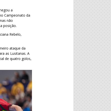
chegou a
ximo Campeonato da
anas não
ma posição.
uciana Rebelo,
imeiro ataque da
ra as Lusitanas. A
al de quatro golos,