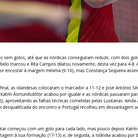
s sem golos, até que as nórdicas conseguiram reduzir, com dois gol
belo marcou e Rita Campos dilatou novamente, desta vez para 4-8. A
por encostar à margem mínima (9-10), mas Constança Sequeira assin
final, as islandesas colocaram o marcador a 11-12 e José António Sil
 Katrín Ásmundsdóttir acabou por igualar e as nórdicas passaram p
), aproveitando as falhas técnicas cometidas pelas Lusitanas. Ainda 
i desqualificada do encontro e Portugal recolheu em desvantagem ao
tar começou com um golo para cada lado, mas pouco depois Katrín
tagem à sua formação (17-13) e, de seguida, a Islândia acabou por d