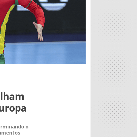
alham
Europa
erminando o
ramentos