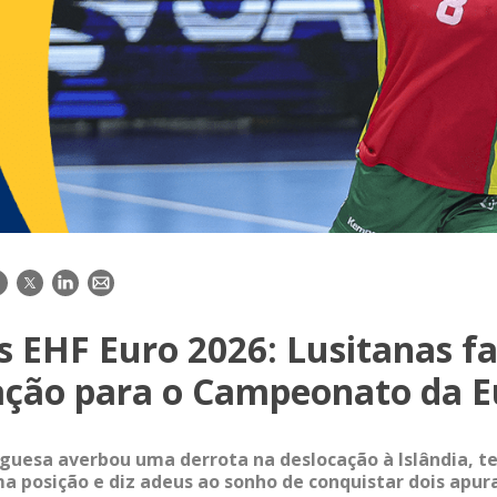
acebook
Twitter
LinkedIn
E-
mail
 EHF Euro 2026: Lusitanas f
cação para o Campeonato da 
guesa averbou uma derrota na deslocação à Islândia, t
ma posição e diz adeus ao sonho de conquistar dois apu