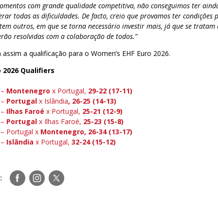
omentos com grande qualidade competitiva, não conseguimos ter ainda
rar todas as dificuldades. De facto, creio que provamos ter condições 
em outros, em que se torna necessário investir mais, já que se tratam
erão resolvidas com a colaboração de todos.”
m assim a qualificação para o Women’s EHF Euro 2026.
2026 Qualifiers
 –
Montenegro
x Portugal,
29-22 (17-11)
 –
Portugal
x Islândia
, 26-25 (14-13)
 –
Ilhas Faroé
x Portugal,
25-21 (12-9)
 –
Portugal
x Ilhas Faroé,
25-23 (15-8)
 – Portugal x
Montenegro, 26-34 (13-17)
 –
Islândia
x Portugal,
32-24 (15-12)
Siga-
Siga-
Siga-
:
nos
nos
nos
no
no
no
Facebook
Instagram
Twitter