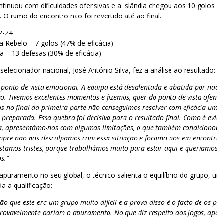
tinuou com dificuldades ofensivas e a Islândia chegou aos 10 golos
 O rumo do encontro não foi revertido até ao final.
2-24
a Rebelo – 7 golos (47% de eficácia)
ra – 13 defesas (30% de eficácia)
elecionador nacional, José António Silva, fez a análise ao resultado:
 ponto de vista emocional. A equipa está desalentada e abatida por nã
o. Tivemos excelentes momentos e fizemos, quer do ponto de vista ofens
s no final da primeira parte não conseguimos resolver com eficácia u
e preparada. Essa quebra foi decisiva para o resultado final. Como é e
, apresentámo-nos com algumas limitações, o que também condiciono
pre não nos desculpamos com essa situação e focamo-nos em encontra
stamos tristes, porque trabalhámos muito para estar aqui e queríamos
s.”
apuramento no seu global, o técnico salienta o equilíbrio do grupo,
 a qualificação:
o que este era um grupo muito difícil e a prova disso é o facto de os 
rovavelmente dariam o apuramento. No que diz respeito aos jogos, ap