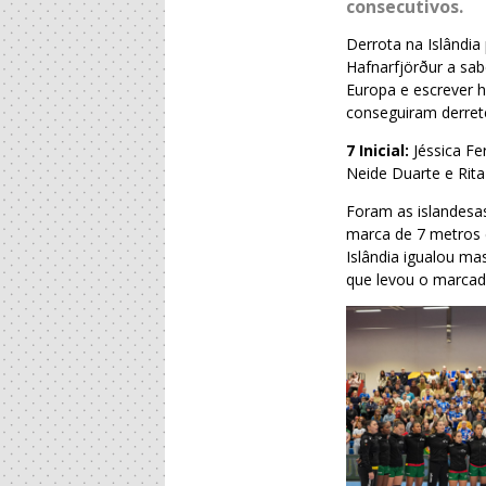
consecutivos.
Derrota na Islândia
Hafnarfjörður a sa
Europa e escrever 
conseguiram derrete
7 Inicial:
Jéssica Fe
Neide Duarte e Rit
Foram as islandesa
marca de 7 metros e
Islândia igualou m
que levou o marcad