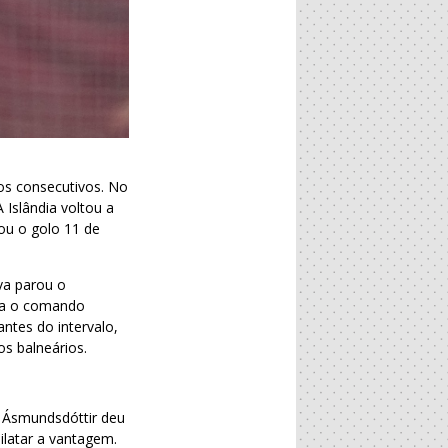
os consecutivos. No
 Islândia voltou a
ou o golo 11 de
va parou o
ara o comando
antes do intervalo,
s balneários.
 Ásmundsdóttir deu
ilatar a vantagem.