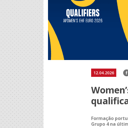
F
12.04.2026
Women’s
qualifi
Formação portu
Grupo 4 na últi