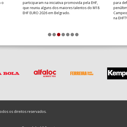
a o
participaram na iniciativa promovida pela EHF,
para def
que reuniu alguns dos maiores talentos do M18
penúlti
EHF EURO 2026 em Belgrado.
Campeon
na EHFT
1
2
3
4
5
6
7
odos os direitos reservados.