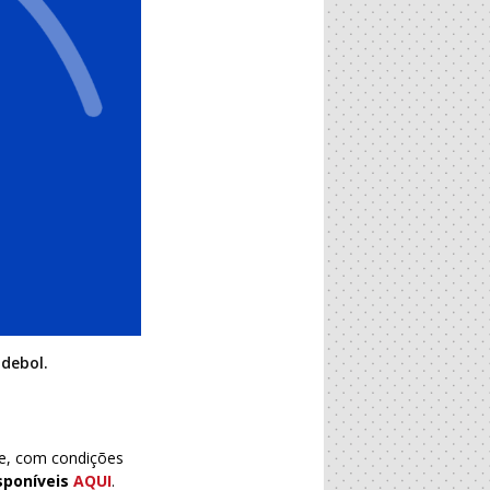
ndebol.
ne, com condições
isponíveis
AQUI
.