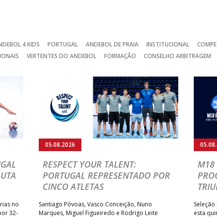
NDEBOL 4 KIDS
PORTUGAL
ANDEBOL DE PRAIA
INSTITUCIONAL
COMPE
IONAIS
VERTENTES DO ANDEBOL
FORMAÇÃO
CONSELHO ARBITRAGEM
05.08.2026
05.08
UGAL
RESPECT YOUR TALENT:
M18 
LUTA
PORTUGAL REPRESENTADO POR
PRO
CINCO ATLETAS
TRIU
rias no
Santiago Póvoas, Vasco Conceição, Nuno
Seleção 
por 32-
Marques, Miguel Figueiredo e Rodrigo Leite
esta qui