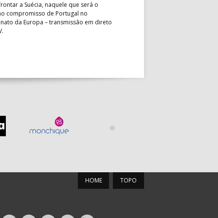
rontar a Suécia, naquele que será o
President’s Cup, Portugal med
mo compromisso de Portugal no
Brasil, esta quinta-feira, no p
ato da Europa – transmissão em direto
Jogos de Apuramento entre o 17
V.
Campeonato do Mundo sub-18
HOME
TOPO