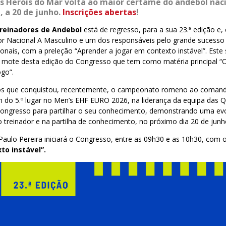
Heróis do Mar volta ao maior certame do andebol naci
, a 20 de junho.
Inscrições abertas
!
reinadores de Andebol
está de regresso, para a sua 23.ª edição e,
dor Nacional A Masculino e um dos responsáveis pelo grande sucesso
ionais, com a preleção “Aprender a jogar em contexto instável”. Est
 mote desta edição do Congresso que tem como matéria principal “
ogo”.
nos que conquistou, recentemente, o campeonato romeno ao coman
m do 5.º lugar no Men’s EHF EURO 2026, na liderança da equipa das Q
Congresso para partilhar o seu conhecimento, demonstrando uma ev
treinador e na partilha de conhecimento, no próximo dia 20 de junh
Paulo Pereira iniciará o Congresso, entre as 09h30 e as 10h30, com
to instável”.