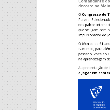
Comandante dos 
decorre na Maia
O
Congresso de T
Pereira, Seleciona
nos palcos internac
que se ligam com o
Impulsionador do J
O técnico de 61 a
Bucuresti, para alé
passado, volta ao 
na aprendizagem do 
A apresentação de 
a jogar em contex