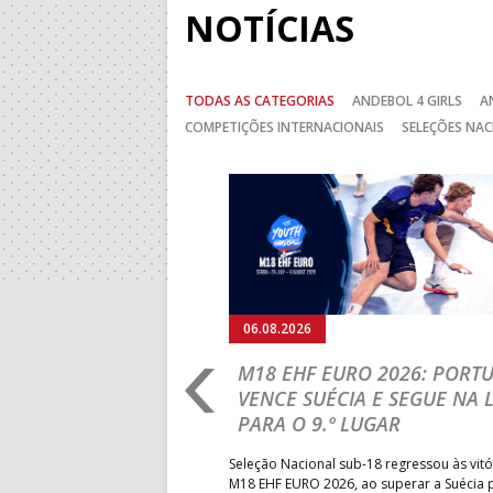
NOTÍCIAS
TODAS AS CATEGORIAS
ANDEBOL 4 GIRLS
A
COMPETIÇÕES INTERNACIONAIS
SELEÇÕES NAC
Anterior
06.08.2026
RLD CHAMPIONSHIP:
M18 EHF EURO 2026: PORT
IA PARA A EQUIPA
VENCE SUÉCIA E SEGUE NA 
PARA O 9.º LUGAR
obre o Brasil, em Ramnicu
Seleção Nacional sub-18 regressou às vitó
e de apuramento dos lugares 17
M18 EHF EURO 2026, ao superar a Suécia 