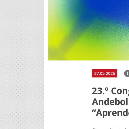
F
27.05.2026
23.º Con
Andebol
“Aprende