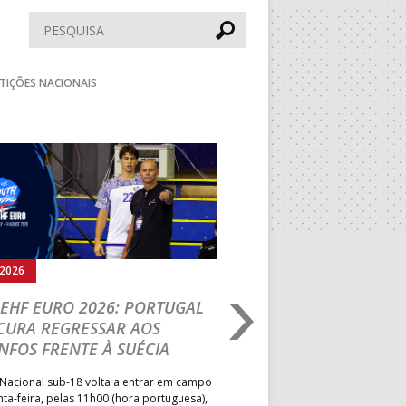
Pesquisar
TIÇÕES NACIONAIS
Seguinte
.2026
05.08.2026
EHF EURO 2026: PORTUGAL
IHF W18 WORLD CH
CURA REGRESSAR AOS
BRASIL É O PRIMEIR
NFOS FRENTE À SUÉCIA
ADVERSÁRIO DA FAS
ELIMINAR DA PRESI
Nacional sub-18 volta a entrar em campo
nta-feira, pelas 11h00 (hora portuguesa),
Depois do primeiro lugar na f