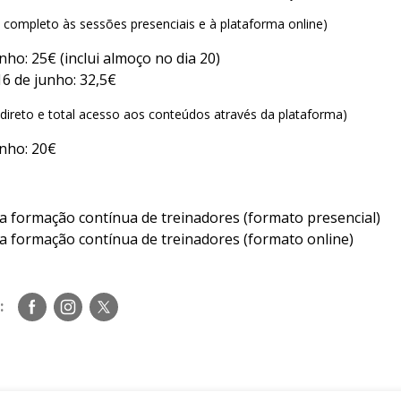
 completo às sessões presenciais e à plataforma online)
nho: 25€ (inclui almoço no dia 20)
16 de junho: 32,5€
ireto e total acesso aos conteúdos através da plataforma)
unho: 20€
a formação contínua de treinadores (formato presencial)
a formação contínua de treinadores (formato online)
Siga-
Siga-
Siga-
:
nos
nos
nos
no
no
no
Facebook
Instagram
Twitter