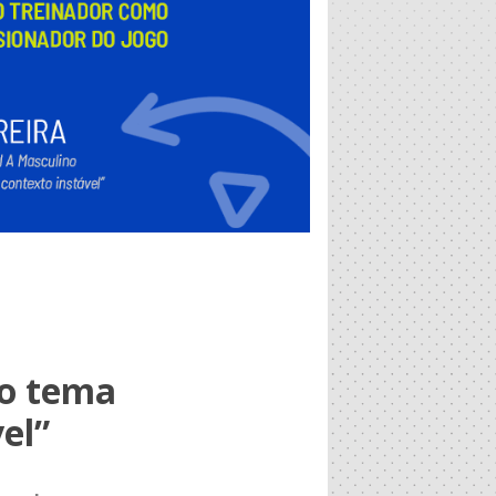
 o tema
el”