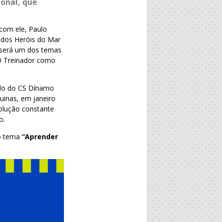
onal, que
 com ele, Paulo
 dos Heróis do Mar
e será um dos temas
O Treinador como
do do CS Dínamo
uinas, em janeiro
olução constante
o.
 o tema
“Aprender