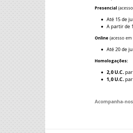
Presencial
(acesso
Até 15 de ju
A partir de 
Online
(acesso em d
Até 20 de j
Homologações:
2,0 U.C.
par
1,0 U.C.
par
Acompanha-nos