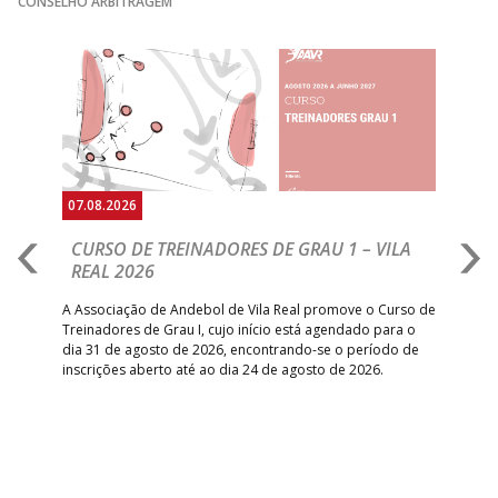
CONSELHO ARBITRAGEM
Anterior
Seguin
07.08.2026
07.
CURSO DE TREINADORES DE GRAU 1 – VILA
M
REAL 2026
N
S
A Associação de Andebol de Vila Real promove o Curso de
Treinadores de Grau I, cujo início está agendado para o
Gol
dia 31 de agosto de 2026, encontrando-se o período de
pont
inscrições aberto até ao dia 24 de agosto de 2026.
desv
foco