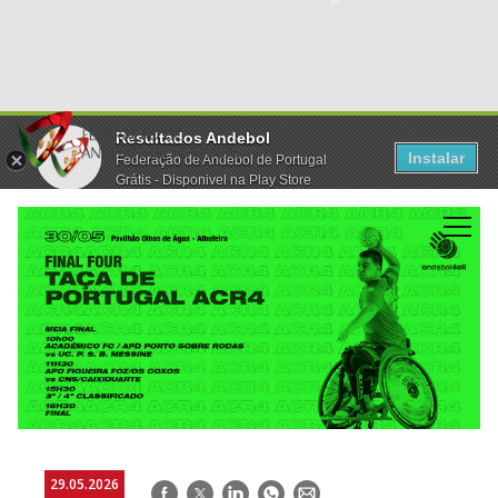
Resultados Andebol
Instalar
Federação de Andebol de Portugal
Grátis - Disponivel na Play Store
29.05.2026
Facebook
Twitter
LinkedIn
WhatsApp
E-