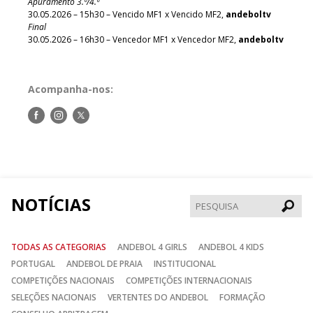
Apuramento 3.º/4.º
30.05.2026 – 15h30 – Vencido MF1 x Vencido MF2,
andeboltv
Final
30.05.2026 – 16h30 – Vencedor MF1 x Vencedor MF2,
andeboltv
Acompanha-nos:
Siga-
Siga-
Siga-
nos
nos
nos
no
no
no
Facebook
Instagram
Twitter
NOTÍCIAS
Pesqui
TODAS AS CATEGORIAS
ANDEBOL 4 GIRLS
ANDEBOL 4 KIDS
PORTUGAL
ANDEBOL DE PRAIA
INSTITUCIONAL
COMPETIÇÕES NACIONAIS
COMPETIÇÕES INTERNACIONAIS
SELEÇÕES NACIONAIS
VERTENTES DO ANDEBOL
FORMAÇÃO