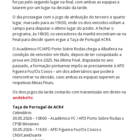
forças pelo segundo lugar na final, com ambas as equipas a
lutarem por um lugar na decisão da tarde.
O dia prossegue com o jogo de atribuição do terceiro e quarto
lugar, marcado para as 15h30, onde os dois vencidos voltam a
campo para disputar o último lugar do pódio. A fechar o
programa, às 16h30, os vencedores da manhã encontram-se na
Final para decidir quem ergue a Taça de Portugal ACR4.
O Académico FC/APD Porto Sobre Rodas chega a Albufeira na
condição de vencedor em título, depois de ter conquistado a
prova em 2024 e 2025. Na última Final, disputada no ano
passado, a formação portuense impôs-se precisamente à APD
Figueira Foz/Os Coxos – um dos adversários que poderá
reencontrar na decisão, caso ambas as equipas superem as
respetivas Meias Finais.
Os dois jogos da tarde contarão com transmissão em direto na
andeboltv
.
Taça de Portugal de ACR4
Calendário:
30.05.2026 – 10h00 – Académico FC / APD Porto Sobre Rodas x
CPSB Messines
30.05.2026 – 11h30 – APD Figueira Foz/Os Coxos x
CNS/CaixiDuarte