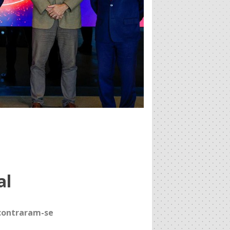
al
ncontraram-se