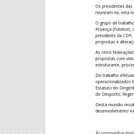
Os presidentes das
reuniram-se, esta t
O grupo de trabalho
Proença (Futebol), 
presidente da CDP, 
propostas e alteraç
As cinco federaçõe
propostas com vista
estruturante, proc
Do trabalho efetuad
operacionalizados n
Estatuto do Dirigen
do Desporto; Regim
Desta reunião resul
desenvolvimento es
Acompanha-nos