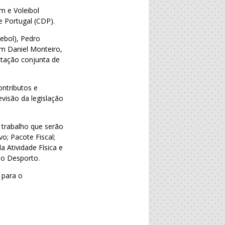
m e Voleibol
e Portugal (CDP).
tebol), Pedro
om Daniel Monteiro,
ntação conjunta de
ntributos e
evisão da legislação
 trabalho que serão
o; Pacote Fiscal;
a Atividade Física e
do Desporto.
 para o