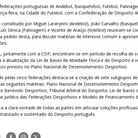
 federações portuguesas de Andebol, Basquetebol, Futebol, Patinage
erça-feira, na Cidade do Futebol, com a Confederação de Desporto d
 constituído por Miguel Laranjeiro (Andebol), João Carvalho (Basque
Luís Sénica (Patinagem) e Vicente de Araújo (Voleibol) reuniram-se c
a pedido desta, para discutir matérias de interesse comum e aprese
ões.
s, juntamente com a CDP, encontram-se em período de recolha de co
 à atualização da Lei de Bases de Atividade Física e do Desporto e r
esso previsto no Plano Nacional de Desenvolvimento Desportivo.
o pelas cinco federações destaca-se a criação de sete subgrupos de
as seguintes matérias: Plano Nacional de Desenvolvimento Desportiv
te Benévolo Desportivo; Tribunal Arbitral do Desporto; Lei de Bases d
e Jurídico das Federações Desportivos e Modelo de Financiamento 
ta a clara vontade de todas as partes em articular soluções profícuas
truturado e sustentado do Desporto português.
Siga-
Siga-
Siga-
: