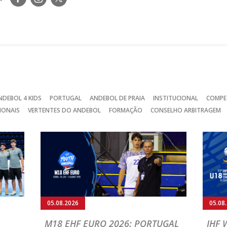
nos
nos
nos
no
no
no
Facebook
Instagram
Twitter
NDEBOL 4 KIDS
PORTUGAL
ANDEBOL DE PRAIA
INSTITUCIONAL
COMPE
IONAIS
VERTENTES DO ANDEBOL
FORMAÇÃO
CONSELHO ARBITRAGEM
05.08.2026
05.08
M18 EHF EURO 2026: PORTUGAL
IHF