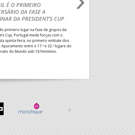
IL É O PRIMEIRO
JOÃO VAREJÃO PREL
RSÁRIO DA FASE A
CURSO INTERNACIO
INAR DA PRESIDENT’S CUP
TREINADORES NA R
o primeiro lugar na fase de grupos da
Treinador português João Var
t’s Cup, Portugal mede forças com o
integrado na EHF Experts List, 
esta quinta-feira, no primeiro embate dos
preletores convidados pela 
 Apuramento entre o 17.º e 32.º lugare do
de Andebol, em Pitești, iniciat
ato do Mundo sub-18 Feminino.
de 400 treinadores.