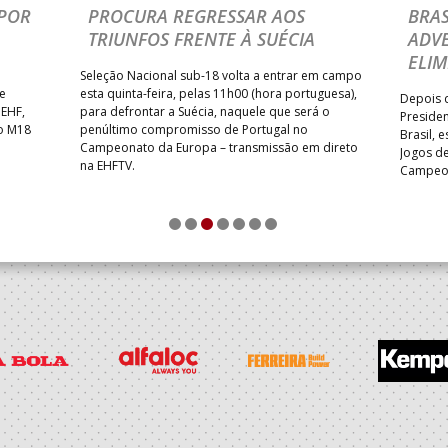
POR
PROCURA REGRESSAR AOS
BRAS
TRIUNFOS FRENTE À SUÉCIA
ADVE
ELIM
Seleção Nacional sub-18 volta a entrar em campo
te
esta quinta-feira, pelas 11h00 (hora portuguesa),
Depois d
 EHF,
para defrontar a Suécia, naquele que será o
Presiden
do M18
penúltimo compromisso de Portugal no
Brasil, 
Campeonato da Europa – transmissão em direto
Jogos de
na EHFTV.
Campeon
1
2
3
4
5
6
7