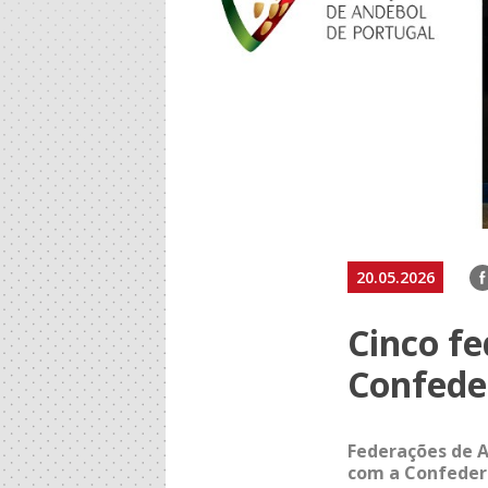
F
20.05.2026
Cinco f
Confede
Federações de A
com a Confeder