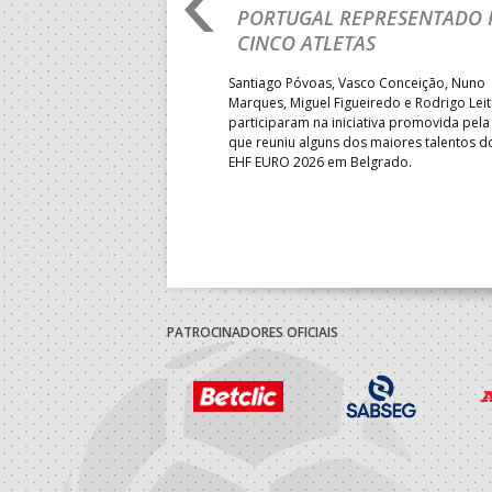
IA E SEGUE NA LUTA
PORTUGAL REPRESENTADO 
LUGAR
CINCO ATLETAS
b-18 regressou às vitórias no
Santiago Póvoas, Vasco Conceição, Nuno
 ao superar a Suécia por 32-
Marques, Miguel Figueiredo e Rodrigo Lei
garantiu uma vaga para o
participaram na iniciativa promovida pela
to do Mundo.
que reuniu alguns dos maiores talentos 
EHF EURO 2026 em Belgrado.
PATROCINADORES OFICIAIS