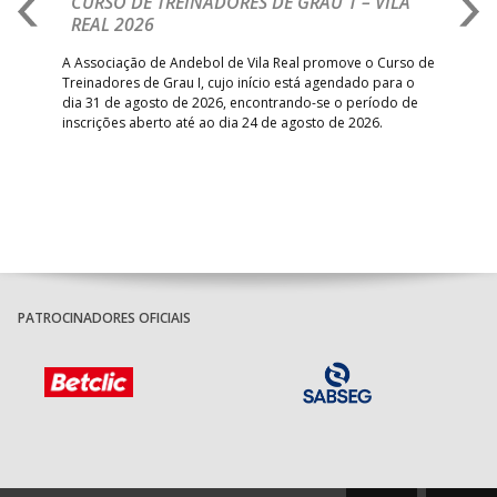
CURSO DE TREINADORES DE GRAU 1 – VILA
M
REAL 2026
N
S
A Associação de Andebol de Vila Real promove o Curso de
Treinadores de Grau I, cujo início está agendado para o
Gol
dia 31 de agosto de 2026, encontrando-se o período de
pont
inscrições aberto até ao dia 24 de agosto de 2026.
desv
foco
PATROCINADORES OFICIAIS