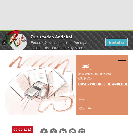
Resultados Andebol
Instalar
Federação de Andebol de Portugal
Grátis - Disponivel na Play Store
09.05.2026
Facebook
Twitter
LinkedIn
WhatsApp
E-