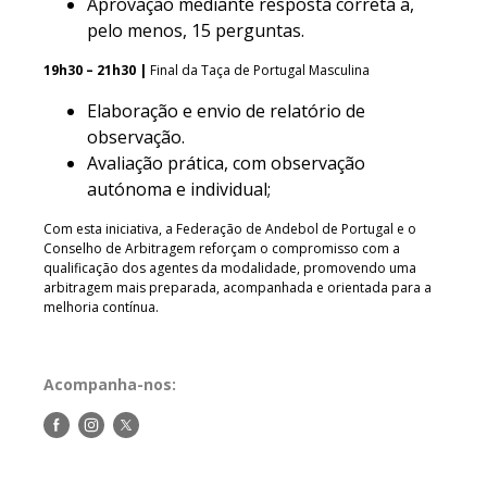
Aprovação mediante resposta correta a,
pelo menos, 15 perguntas.
19h30 – 21h30 |
Final da Taça de Portugal Masculina
Elaboração e envio de relatório de
observação.
Avaliação prática, com observação
autónoma e individual;
Com esta iniciativa, a Federação de Andebol de Portugal e o
Conselho de Arbitragem reforçam o compromisso com a
qualificação dos agentes da modalidade, promovendo uma
arbitragem mais preparada, acompanhada e orientada para a
melhoria contínua.
Acompanha-nos:
Siga-
Siga-
Siga-
nos
nos
nos
no
no
no