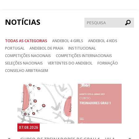
Facebook
Instagram
Twitter
NOTÍCIAS
Pesqui
TODAS AS CATEGORIAS
ANDEBOL 4 GIRLS
ANDEBOL 4 KIDS
PORTUGAL
ANDEBOL DE PRAIA
INSTITUCIONAL
COMPETIÇÕES NACIONAIS
COMPETIÇÕES INTERNACIONAIS
SELEÇÕES NACIONAIS
VERTENTES DO ANDEBOL
FORMAÇÃO
CONSELHO ARBITRAGEM
Anterior
Seguin
07.08.2026
07.