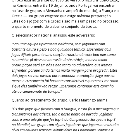
O foco está no grande objetivo do verão: o M20 EHF EURO 2026,
na Roménia, entre 8 e 19 de julho, onde Portugal vai encontrar
na fase de grupos a Alemanha (campeã do mundo), a França e a
Grécia — um grupo exigente que exige máxima preparação.
Estes dois jogos com a Croácia são mais um passo no processo,
o quarto momento de trabalho conjunto da época.
O selecionador nacional analisou este adversário:
“São uma equipa tipicamente balcânica, com jogadores com
bastante altura e peso e boa qualidade técnica. Esperamos dois
jogos difíceis perante uma seleção tradicionalmente boa mas como
eu também já disse na antevisão deste estágio, a nossa maior
preocupação será em nós e não tanto no adversário que iremos
enfrentar, porque ainda temos muita margem para progredir. Estes
dois jogos servem mesmo para continuar a evolução. Julgo que em
março o crescimento foi bastante considerável e queremos ver como
é que eles também vão reagir. Esperamos continuar este caminho
até ao campeonato da Europa.”
Quanto ao crescimento do grupo, Carlos Martingo afirma:
“Os dois jogos que fizemos com a Hungria, e esta foi a mensagem que
transmitimos aos atletas, são o nosso ponto de partida. Jogámos
contra uma seleção que fez top-4 do Campeonato Europeu e top-8
no Mundial, um grupo com alguns jogadores que jogam ao mais alto
nível em equipas seniores, alguns deles na Champions League e o