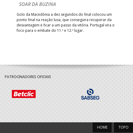
Com
SOAR DA BUZINA
épo
o de
arra
 o
Golo da Macedónia a dez segundos do final colocou um
de
ponto final na reação lusa, que conseguira recuperar da
desvantagem e ficar a um passo da vitória. Portugal vira o
foco para o embate do 11.º e 12.º lugar.
PATROCINADORES OFICIAIS
HOME
TOPO