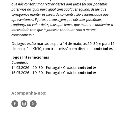
que nós conseguimos retirar desses dois jogos foi que podemos
bater-nos de igual para igual com qualquer equipa, desde que
consigamos manter os níveis de concentração e intensidade que
apresentámos. E foi esta mensagem que nós lhes passámos,
confiança no valor deles, mas que temos que manter e aumentar a
intensidade com que jogamos e continuar com o mesmo
compromisso.”
Os jogos estão marcados para 14 de maio, às 20h30, e para 15
de maio, às 19h30, com transmissão em direto na
andeboltv
.
Jogos Internacionais
Calendário
14.05.2026 – 20h30 – Portugal x Croácia,
andeboltv
15.05.2026 – 19h30 – Portugal x Croácia,
andeboltv
Acompanha-nos:
Siga-
Siga-
Siga-
nos
nos
nos
no
no
no
Facebook
Instagram
Twitter