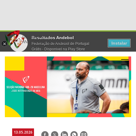
Resultados Andebol
Instalar
Federação de Andebol de Portugal
Grátis - Disponivel na Play Store
13.05.2026
Facebook
Twitter
LinkedIn
WhatsApp
E-