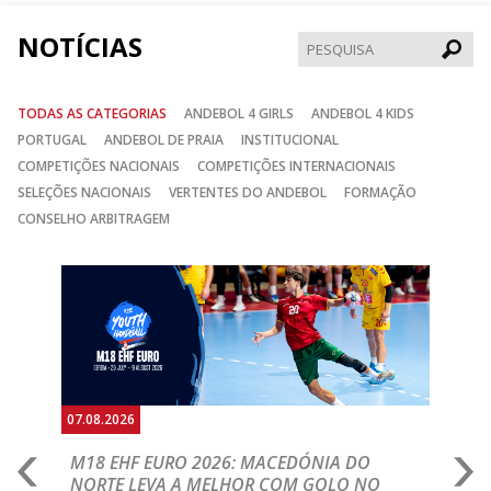
NOTÍCIAS
Pesqui
TODAS AS CATEGORIAS
ANDEBOL 4 GIRLS
ANDEBOL 4 KIDS
PORTUGAL
ANDEBOL DE PRAIA
INSTITUCIONAL
COMPETIÇÕES NACIONAIS
COMPETIÇÕES INTERNACIONAIS
SELEÇÕES NACIONAIS
VERTENTES DO ANDEBOL
FORMAÇÃO
CONSELHO ARBITRAGEM
Anterior
Seguin
07.08.2026
06.
A
M18 EHF EURO 2026: MACEDÓNIA DO
D
NORTE LEVA A MELHOR COM GOLO NO