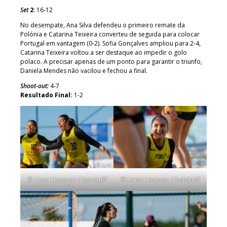
Set
2
: 16-12
No desempate, Ana Silva defendeu o primeiro remate da
Polónia e Catarina Teixeira converteu de seguida para colocar
Portugal em vantagem (0-2). Sofia Gonçalves ampliou para 2-4,
Catarina Teixeira voltou a ser destaque ao impedir o golo
polaco. A precisar apenas de um ponto para garantir o triunfo,
Daniela Mendes não vacilou e fechou a final.
Shoot-out
:
4-7
Resultado Final:
1-2
© Uros Hocevar / kolektiff
© Uros Hocevar / kolektiff