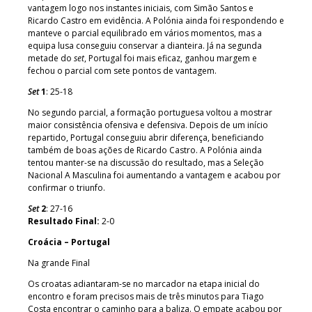
vantagem logo nos instantes iniciais, com Simão Santos e
Ricardo Castro em evidência. A Polónia ainda foi respondendo e
manteve o parcial equilibrado em vários momentos, mas a
equipa lusa conseguiu conservar a dianteira. Já na segunda
metade do
set
, Portugal foi mais eficaz, ganhou margem e
fechou o parcial com sete pontos de vantagem.
Set
1
: 25-18
No segundo parcial, a formação portuguesa voltou a mostrar
maior consistência ofensiva e defensiva. Depois de um início
repartido, Portugal conseguiu abrir diferença, beneficiando
também de boas ações de Ricardo Castro. A Polónia ainda
tentou manter-se na discussão do resultado, mas a Seleção
Nacional A Masculina foi aumentando a vantagem e acabou por
confirmar o triunfo.
Set
2
: 27-16
Resultado Final:
2-0
Croácia – Portugal
Na grande Final
Os croatas adiantaram-se no marcador na etapa inicial do
encontro e foram precisos mais de três minutos para Tiago
Costa encontrar o caminho para a baliza. O empate acabou por