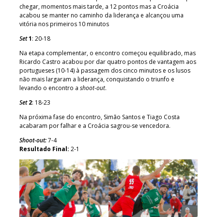
chegar, momentos mais tarde, a 12 pontos mas a Croácia
acabou se manter no caminho da liderança e alcançou uma
vitória nos primeiros 10 minutos
Set
1
: 20-18
Na etapa complementar, o encontro começou equilibrado, mas
Ricardo Castro acabou por dar quatro pontos de vantagem aos
portugueses (10-14) à passagem dos cinco minutos e os lusos
não mais largaram a liderança, conquistando o triunfo e
levando o encontro a
shoot-out
.
Set
2
: 18-23
Na próxima fase do encontro, Simão Santos e Tiago Costa
acabaram por falhar e a Croácia sagrou-se vencedora.
Shoot-out
:
7-4
Resultado Final:
2-1