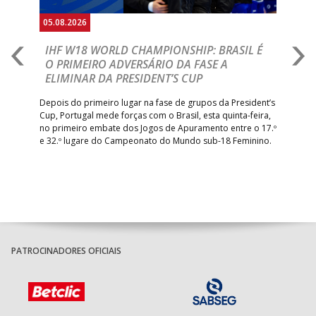
05.08.2026
05.
A
IHF W18 WORLD CHAMPIONSHIP: BRASIL É
I
IA
O PRIMEIRO ADVERSÁRIO DA FASE A
V
ELIMINAR DA PRESIDENT’S CUP
I
R
Depois do primeiro lugar na fase de grupos da President’s
Cup, Portugal mede forças com o Brasil, esta quinta-feira,
Tre
–
no primeiro embate dos Jogos de Apuramento entre o 17.º
inte
e 32.º lugare do Campeonato do Mundo sub-18 Feminino.
con
Pite
PATROCINADORES OFICIAIS