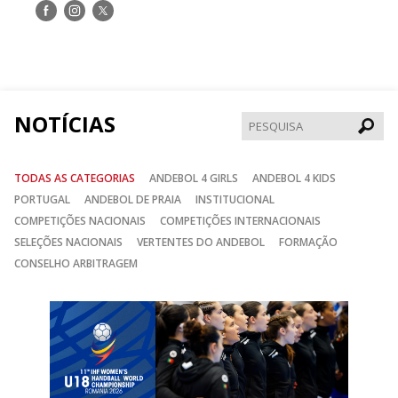
Siga-
Siga-
Siga-
nos
nos
nos
no
no
no
Facebook
Instagram
Twitter
NOTÍCIAS
Pesqui
TODAS AS CATEGORIAS
ANDEBOL 4 GIRLS
ANDEBOL 4 KIDS
PORTUGAL
ANDEBOL DE PRAIA
INSTITUCIONAL
COMPETIÇÕES NACIONAIS
COMPETIÇÕES INTERNACIONAIS
SELEÇÕES NACIONAIS
VERTENTES DO ANDEBOL
FORMAÇÃO
CONSELHO ARBITRAGEM
Anterior
Seguin