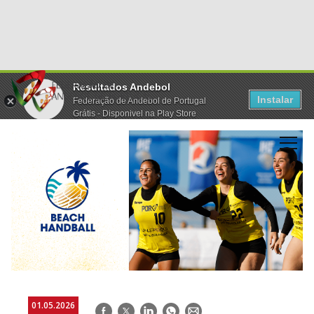
Resultados Andebol
Instalar
Federação de Andebol de Portugal
Grátis - Disponivel na Play Store
01.05.2026
Facebook
Twitter
LinkedIn
WhatsApp
E-