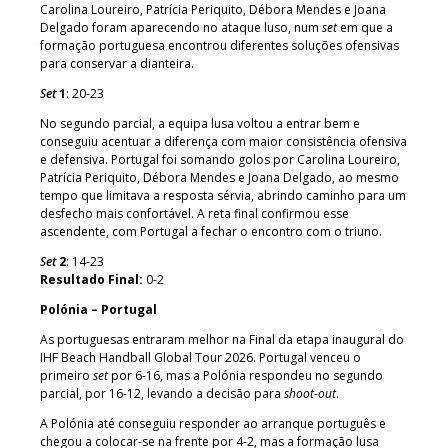
Carolina Loureiro, Patrícia Periquito, Débora Mendes e Joana
Delgado foram aparecendo no ataque luso, num
set
em que a
formação portuguesa encontrou diferentes soluções ofensivas
para conservar a dianteira.
Set
1
: 20-23
No segundo parcial, a equipa lusa voltou a entrar bem e
conseguiu acentuar a diferença com maior consistência ofensiva
e defensiva. Portugal foi somando golos por Carolina Loureiro,
Patrícia Periquito, Débora Mendes e Joana Delgado, ao mesmo
tempo que limitava a resposta sérvia, abrindo caminho para um
desfecho mais confortável. A reta final confirmou esse
ascendente, com Portugal a fechar o encontro com o triuno.
Set
2
: 14-23
Resultado Final:
0-2
Polónia – Portugal
As portuguesas entraram melhor na Final da etapa inaugural do
IHF Beach Handball Global Tour 2026. Portugal venceu o
primeiro
set
por 6-16, mas a Polónia respondeu no segundo
parcial, por 16-12, levando a decisão para
shoot-out
.
A Polónia até conseguiu responder ao arranque português e
chegou a colocar-se na frente por 4-2, mas a formação lusa