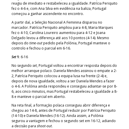
reagiu de imediato e restabeleceu a igualdade. Patrícia Periquito
fez o 4-6 e, com Ana Silva em evidência na baliza, Portugal
começou a ganhar ascendente no encontro.
A partir daí, a Seleção Nacional A Feminina disparou no
marcador. Patrícia Periquito ampliou para 4-8, Maria Marques
fez o 4-10, Carolina Loureiro aumentou para 4-12 e Joana
Delgado levou a diferença até aos 10 pontos (4-14). Mesmo
depois do
time-out
pedido pela Polónia, Portugal manteve o
controlo e fechou o parcial em 6-16.
Set
1
: 6-16
No segundo
set
, Portugal voltou a encontrar resposta depois do
melhor arranque polaco. Daniela Mendes assinou o empate a 2-
2, Patrícia Periquito colocou a equipa lusa na frente (2-4) e,
depois de nova igualdade, voltou a ser Daniela Mendes a fazer
o 4-6. A Polónia ainda respondeu e conseguiu adiantar-se por 8-
6, aos cinco minutos, mas Portugal restabeleceu a igualdade a 8-
8 e manteve o parcial em aberto.
Na reta final, a formação polaca conseguiu abrir diferença e
chegou ao 14-8, antes de Portugal reduzir por Patrícia Periquito
(14-10) e Daniela Mendes (16-12). Ainda assim, a Polónia
segurou a vantagem e fechou o segundo set em 16-12, adiando
a decisão para
shoot-out
.