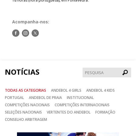
18 horas (hora portuguesa), em Pontevedra.
Acompanha-nos:
Siga-
Siga-
Siga-
nos
nos
nos
no
no
no
Facebook
Instagram
Twitter
NOTÍCIAS
Pesqui
TODAS AS CATEGORIAS
ANDEBOL 4 GIRLS
ANDEBOL 4 KIDS
PORTUGAL
ANDEBOL DE PRAIA
INSTITUCIONAL
COMPETIÇÕES NACIONAIS
COMPETIÇÕES INTERNACIONAIS
SELEÇÕES NACIONAIS
VERTENTES DO ANDEBOL
FORMAÇÃO
CONSELHO ARBITRAGEM
Anterior
Seguin