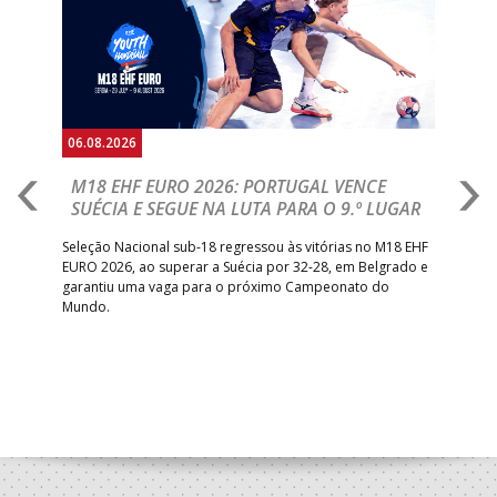
06.08.2026
05.
M18 EHF EURO 2026: PORTUGAL VENCE
R
SUÉCIA E SEGUE NA LUTA PARA O 9.º LUGAR
R
bre
Seleção Nacional sub-18 regressou às vitórias no M18 EHF
San
EURO 2026, ao superar a Suécia por 32-28, em Belgrado e
Figu
garantiu uma vaga para o próximo Campeonato do
pro
Mundo.
tal