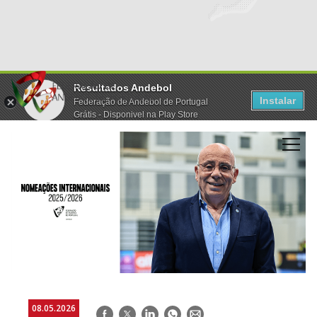
Resultados Andebol
Instalar
Federação de Andebol de Portugal
Grátis - Disponivel na Play Store
08.05.2026
Facebook
Twitter
LinkedIn
WhatsApp
E-