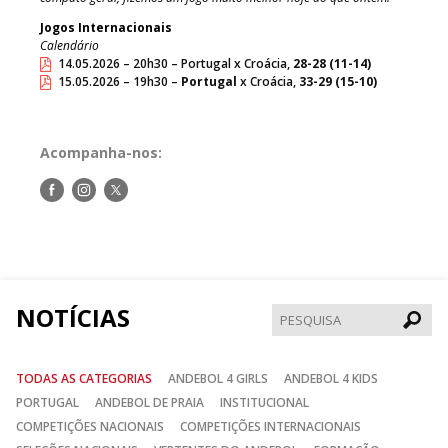
Jogos Internacionais
Calendário
14.05.2026 – 20h30 – Portugal x Croácia,
28-28 (11-14)
15.05.2026 – 19h30 –
Portugal
x Croácia,
33-29 (15-10)
Acompanha-nos:
Siga-
Siga-
Siga-
nos
nos
nos
no
no
no
Facebook
Instagram
Twitter
NOTÍCIAS
Pesqui
TODAS AS CATEGORIAS
ANDEBOL 4 GIRLS
ANDEBOL 4 KIDS
PORTUGAL
ANDEBOL DE PRAIA
INSTITUCIONAL
COMPETIÇÕES NACIONAIS
COMPETIÇÕES INTERNACIONAIS