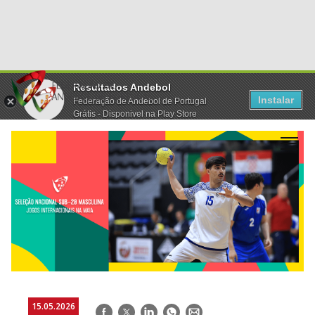
Resultados Andebol
Instalar
Federação de Andebol de Portugal
Grátis - Disponivel na Play Store
15.05.2026
Facebook
Twitter
LinkedIn
WhatsApp
E-