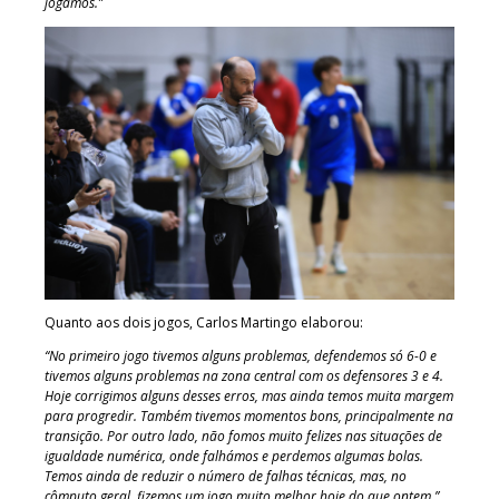
jogamos.”
Quanto aos dois jogos, Carlos Martingo elaborou:
“No primeiro jogo tivemos alguns problemas, defendemos só 6-0 e
tivemos alguns problemas na zona central com os defensores 3 e 4.
Hoje corrigimos alguns desses erros, mas ainda temos muita margem
para progredir. Também tivemos momentos bons, principalmente na
transição. Por outro lado, não fomos muito felizes nas situações de
igualdade numérica, onde falhámos e perdemos algumas bolas.
Temos ainda de reduzir o número de falhas técnicas, mas, no
cômputo geral, fizemos um jogo muito melhor hoje do que ontem.”