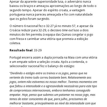
Apesar da aparente superioridade lusa, o adversário nunca
baixou os braços e ameaçou aproximações ao longo de todo o
segundo tempo. Apesar do espírito croata, a vantagem
portuguesa nunca pareceu ameaçada e foi com naturalidade
que os golos foram surgindo.
O número 6 nacional fez o 32-27 já no minuto 57, e apesar da
Croácia reduzir para 32-29, o decisivo
time-out
luso a dois
minutos do fim permitiu à equipa das Quinas congelar o jogo
com frieza e carimbar uma vitória que premeia a exibição
coletiva.
Resultado final
: 33-29
Portugal encerra assim a dupla jornada na Maia com uma vitória
e um empate sobre a seleção croata. Após a contenda, o
selecionador nacional fez o balanço do estágio:
“
Dividindo o estágio entre os treinos e os jogos, penso que na
vertente do treino tudo correu bastante bem. Relativamente aos
jogos, ontem não estivemos no nosso melhor. Tivemos momentos em
que faltou a intensidade e a agressividade necessárias para este tipo
de compromissos internacionais, embora tenhamos conseguido
empatar. Hoje, penso que subimos um patamar no nosso jogo, mas
temos de estar conscientes de que, para julho, precisamos de
melhorar bastante, principalmente ao nível da intensidade com que