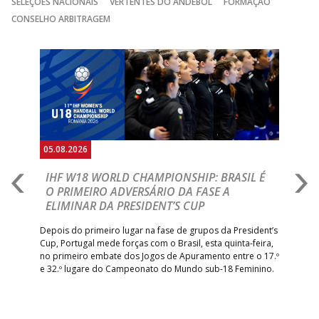
SELEÇÕES NACIONAIS
VERTENTES DO ANDEBOL
FORMAÇÃO
CONSELHO ARBITRAGEM
Anterior
Seguin
05.08.2026
05.
A
IHF W18 WORLD CHAMPIONSHIP: BRASIL É
I
IA
O PRIMEIRO ADVERSÁRIO DA FASE A
V
ELIMINAR DA PRESIDENT’S CUP
I
R
Depois do primeiro lugar na fase de grupos da President’s
Cup, Portugal mede forças com o Brasil, esta quinta-feira,
Tre
–
no primeiro embate dos Jogos de Apuramento entre o 17.º
inte
e 32.º lugare do Campeonato do Mundo sub-18 Feminino.
con
Pite