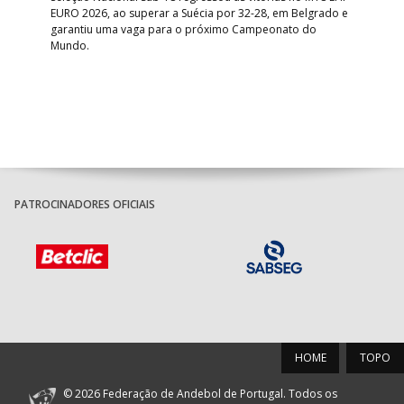
EURO 2026, ao superar a Suécia por 32-28, em Belgrado e
Figu
garantiu uma vaga para o próximo Campeonato do
pro
Mundo.
tal
PATROCINADORES OFICIAIS
HOME
TOPO
© 2026 Federação de Andebol de Portugal. Todos os