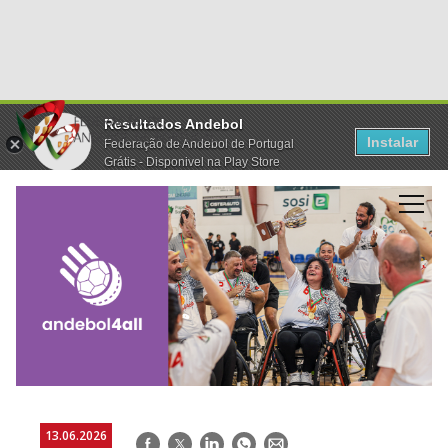
Resultados Andebol
Instalar
Federação de Andebol de Portugal
Grátis - Disponivel na Play Store
13.06.2026
Facebook
Twitter
LinkedIn
WhatsApp
E-