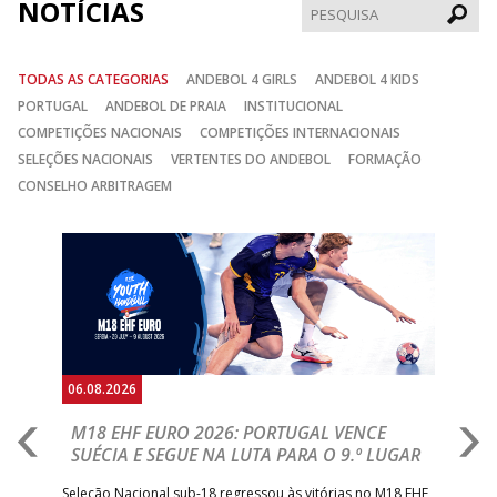
NOTÍCIAS
Pesqui
TODAS AS CATEGORIAS
ANDEBOL 4 GIRLS
ANDEBOL 4 KIDS
PORTUGAL
ANDEBOL DE PRAIA
INSTITUCIONAL
COMPETIÇÕES NACIONAIS
COMPETIÇÕES INTERNACIONAIS
SELEÇÕES NACIONAIS
VERTENTES DO ANDEBOL
FORMAÇÃO
CONSELHO ARBITRAGEM
Anterior
Seguin
06.08.2026
05.
M18 EHF EURO 2026: PORTUGAL VENCE
R
SUÉCIA E SEGUE NA LUTA PARA O 9.º LUGAR
R
bre
Seleção Nacional sub-18 regressou às vitórias no M18 EHF
San