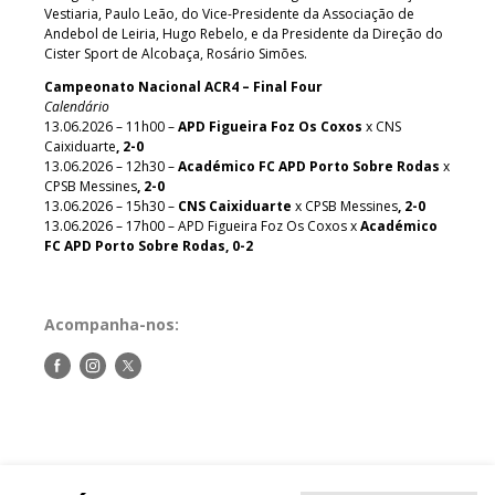
Vestiaria, Paulo Leão, do Vice-Presidente da Associação de
Andebol de Leiria, Hugo Rebelo, e da Presidente da Direção do
Cister Sport de Alcobaça, Rosário Simões.
Campeonato Nacional ACR4 – Final Four
Calendário
13.06.2026 – 11h00 –
APD Figueira Foz Os Coxos
x CNS
Caixiduarte
, 2-0
13.06.2026 – 12h30 –
Académico FC APD Porto Sobre Rodas
x
CPSB Messines
, 2-0
13.06.2026 – 15h30 –
CNS Caixiduarte
x CPSB Messines
, 2-0
13.06.2026 – 17h00 – APD Figueira Foz Os Coxos x
Académico
FC APD Porto Sobre Rodas, 0-2
Acompanha-nos:
Siga-
Siga-
Siga-
nos
nos
nos
no
no
no
Facebook
Instagram
Twitter