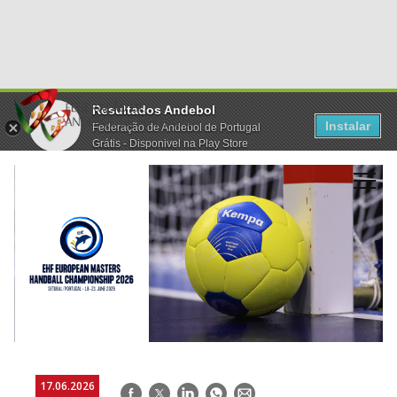
Resultados Andebol
Instalar
Federação de Andebol de Portugal
Grátis - Disponivel na Play Store
17.06.2026
Facebook
Twitter
LinkedIn
WhatsApp
E-