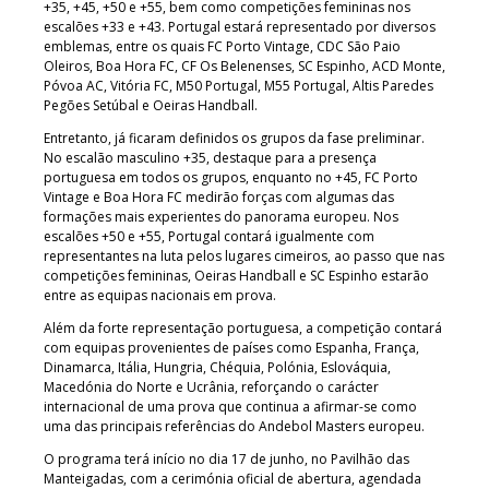
+35, +45, +50 e +55, bem como competições femininas nos
escalões +33 e +43. Portugal estará representado por diversos
emblemas, entre os quais FC Porto Vintage, CDC São Paio
Oleiros, Boa Hora FC, CF Os Belenenses, SC Espinho, ACD Monte,
Póvoa AC, Vitória FC, M50 Portugal, M55 Portugal, Altis Paredes
Pegões Setúbal e Oeiras Handball.
Entretanto, já ficaram definidos os grupos da fase preliminar.
No escalão masculino +35, destaque para a presença
portuguesa em todos os grupos, enquanto no +45, FC Porto
Vintage e Boa Hora FC medirão forças com algumas das
formações mais experientes do panorama europeu. Nos
escalões +50 e +55, Portugal contará igualmente com
representantes na luta pelos lugares cimeiros, ao passo que nas
competições femininas, Oeiras Handball e SC Espinho estarão
entre as equipas nacionais em prova.
Além da forte representação portuguesa, a competição contará
com equipas provenientes de países como Espanha, França,
Dinamarca, Itália, Hungria, Chéquia, Polónia, Eslováquia,
Macedónia do Norte e Ucrânia, reforçando o carácter
internacional de uma prova que continua a afirmar-se como
uma das principais referências do Andebol Masters europeu.
O programa terá início no dia 17 de junho, no Pavilhão das
Manteigadas, com a cerimónia oficial de abertura, agendada