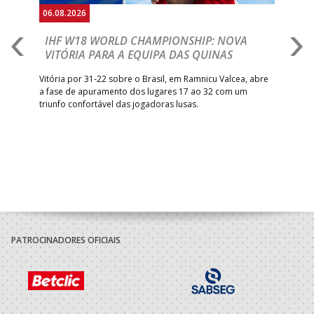
06.08.2026
06.
IHF W18 WORLD CHAMPIONSHIP: NOVA
M
VITÓRIA PARA A EQUIPA DAS QUINAS
S
ra a
Vitória por 31-22 sobre o Brasil, em Ramnicu Valcea, abre
Sele
a fase de apuramento dos lugares 17 ao 32 com um
EURO
triunfo confortável das jogadoras lusas.
gar
Mun
PATROCINADORES OFICIAIS