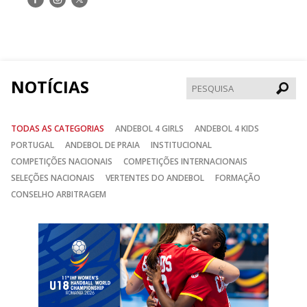
nos
nos
nos
no
no
no
Facebook
Instagram
Twitter
NOTÍCIAS
Pesqui
TODAS AS CATEGORIAS
ANDEBOL 4 GIRLS
ANDEBOL 4 KIDS
PORTUGAL
ANDEBOL DE PRAIA
INSTITUCIONAL
COMPETIÇÕES NACIONAIS
COMPETIÇÕES INTERNACIONAIS
SELEÇÕES NACIONAIS
VERTENTES DO ANDEBOL
FORMAÇÃO
CONSELHO ARBITRAGEM
Anterior
Seguin