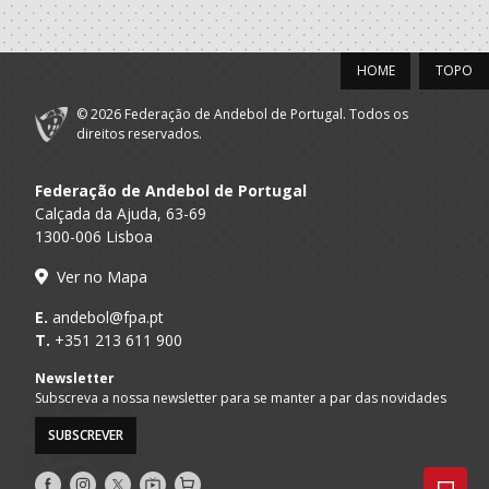
HOME
TOPO
© 2026 Federação de Andebol de Portugal. Todos os
direitos reservados.
Federação de Andebol de Portugal
Calçada da Ajuda, 63-69
1300-006 Lisboa
Ver no Mapa
E.
andebol@fpa.pt
T.
+351 213 611 900
Newsletter
Subscreva a nossa newsletter para se manter a par das novidades
SUBSCREVER
Siga-
Siga-
Siga-
AndebolTV
Loja