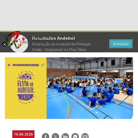
Resultados Andebol
Instalar
Federação de Andebol de Portugal
Grátis - Disponivel na Play Store
16.06.2026
Facebook
Twitter
LinkedIn
WhatsApp
E-