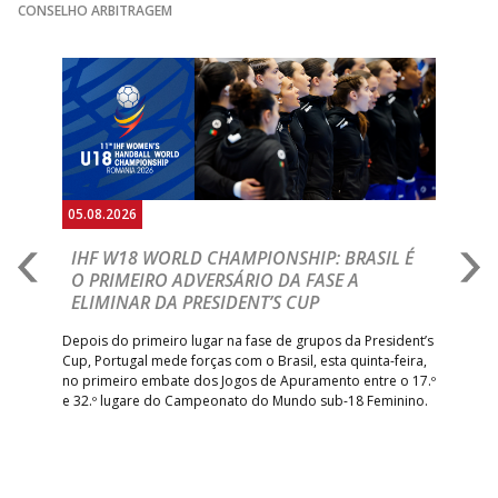
CONSELHO ARBITRAGEM
Anterior
Seguin
05.08.2026
05.
A
IHF W18 WORLD CHAMPIONSHIP: BRASIL É
I
IA
O PRIMEIRO ADVERSÁRIO DA FASE A
V
ELIMINAR DA PRESIDENT’S CUP
I
R
Depois do primeiro lugar na fase de grupos da President’s
Cup, Portugal mede forças com o Brasil, esta quinta-feira,
Tre
–
no primeiro embate dos Jogos de Apuramento entre o 17.º
inte
e 32.º lugare do Campeonato do Mundo sub-18 Feminino.
con
Pite