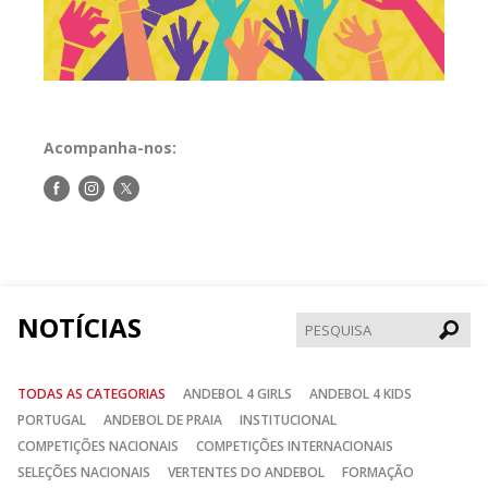
Acompanha-nos:
Siga-
Siga-
Siga-
nos
nos
nos
no
no
no
Facebook
Instagram
Twitter
NOTÍCIAS
Pesqui
TODAS AS CATEGORIAS
ANDEBOL 4 GIRLS
ANDEBOL 4 KIDS
PORTUGAL
ANDEBOL DE PRAIA
INSTITUCIONAL
COMPETIÇÕES NACIONAIS
COMPETIÇÕES INTERNACIONAIS
SELEÇÕES NACIONAIS
VERTENTES DO ANDEBOL
FORMAÇÃO