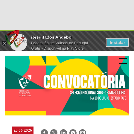
Resultados Andebol
Instalar
Federação de Andebol de Portugal
Grátis - Disponivel na Play Store
25.06.2026
Facebook
Twitter
LinkedIn
WhatsApp
E-