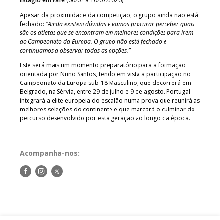
Estágio em Fafe
(06/07 a 10/07/2026)
Apesar da proximidade da competição, o grupo ainda não está
fechado:
“Ainda existem dúvidas e vamos procurar perceber quais
são os atletas que se encontram em melhores condições para irem
ao Campeonato da Europa. O grupo não está fechado e
continuamos a observar todas as opções.”
Este será mais um momento preparatório para a formação
orientada por Nuno Santos, tendo em vista a participação no
Campeonato da Europa sub-18 Masculino, que decorrerá em
Belgrado, na Sérvia, entre 29 de julho e 9 de agosto. Portugal
integrará a elite europeia do escalão numa prova que reunirá as
melhores seleções do continente e que marcará o culminar do
percurso desenvolvido por esta geração ao longo da época.
Acompanha-nos:
Siga-
Siga-
Siga-
nos
nos
nos
no
no
no
Facebook
Instagram
Twitter