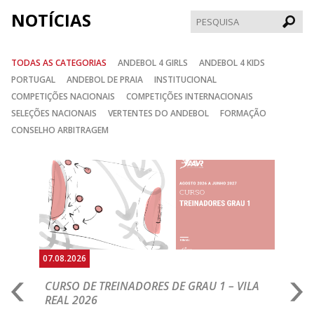
NOTÍCIAS
Pesqui
TODAS AS CATEGORIAS
ANDEBOL 4 GIRLS
ANDEBOL 4 KIDS
PORTUGAL
ANDEBOL DE PRAIA
INSTITUCIONAL
COMPETIÇÕES NACIONAIS
COMPETIÇÕES INTERNACIONAIS
SELEÇÕES NACIONAIS
VERTENTES DO ANDEBOL
FORMAÇÃO
CONSELHO ARBITRAGEM
Anterior
Seguin
07.08.2026
07.
CURSO DE TREINADORES DE GRAU 1 – VILA
M
REAL 2026
N
S