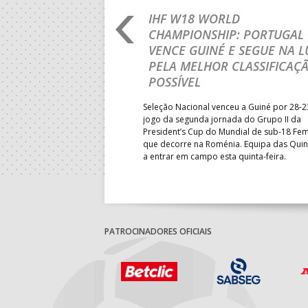
RO 2026: PORTUGAL
IHF W18 WORLD
N ROUND COM UMA
CHAMPIONSHIP: PORTUGAL
VENCE GUINÉ E SEGUE NA L
PELA MELHOR CLASSIFICAÇ
sta terça-feira a participação
POSSÍVEL
M18 EHF EURO 2026 com uma
ândia, por 41-29.
Seleção Nacional venceu a Guiné por 28-2
jogo da segunda jornada do Grupo II da
President’s Cup do Mundial de sub-18 Fem
que decorre na Roménia. Equipa das Quin
a entrar em campo esta quinta-feira.
PATROCINADORES OFICIAIS