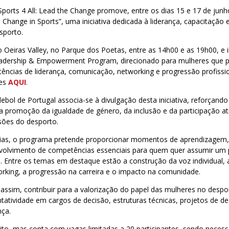
ports 4 All: Lead the Change promove, entre os dias 15 e 17 de junh
 Change in Sports”, uma iniciativa dedicada à liderança, capacitaç
sporto.
 Oeiras Valley, no Parque dos Poetas, entre as 14h00 e as 19h00, e
adership & Empowerment Program, direcionado para mulheres que 
ências de liderança, comunicação, networking e progressão profissi
es
AQUI
.
bol de Portugal associa-se à divulgação desta iniciativa, reforçando
promoção da igualdade de género, da inclusão e da participação at
ões do desporto.
dias, o programa pretende proporcionar momentos de aprendizagem, r
olvimento de competências essenciais para quem quer assumir um p
a. Entre os temas em destaque estão a construção da voz individual, 
orking, a progressão na carreira e o impacto na comunidade.
a, assim, contribuir para a valorização do papel das mulheres no despo
atividade em cargos de decisão, estruturas técnicas, projetos de d
nça.
to, mas conta com vagas limitadas a 20 participantes, sendo necessá