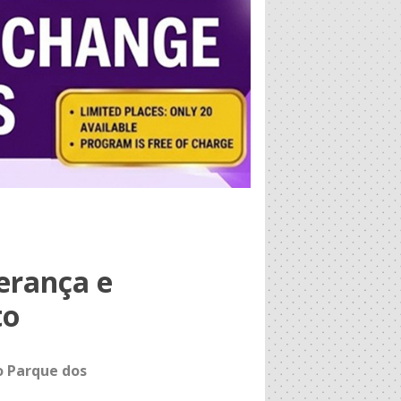
erança e
to
no Parque dos