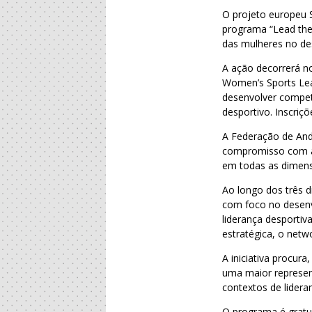
O projeto europeu S
programa “Lead the
das mulheres no de
A ação decorrerá no
Women’s Sports Le
desenvolver compet
desportivo. Inscriçõ
A Federação de Ande
compromisso com a 
em todas as dimens
Ao longo dos três 
com foco no desenv
liderança desportiv
estratégica, o netw
A iniciativa procur
uma maior represent
contextos de lidera
O programa é gratui