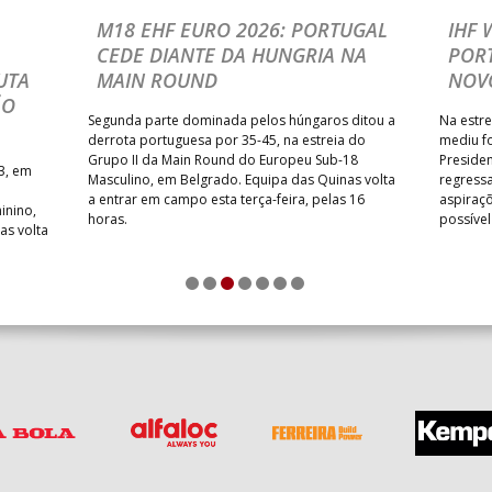
M18 EHF EURO 2026: PORTUGAL
IHF
CEDE DIANTE DA HUNGRIA NA
POR
UTA
MAIN ROUND
NOV
ÃO
Segunda parte dominada pelos húngaros ditou a
Na estre
derrota portuguesa por 35-45, na estreia do
mediu f
Grupo II da Main Round do Europeu Sub-18
Preside
3, em
Masculino, em Belgrado. Equipa das Quinas volta
regressa
a entrar em campo esta terça-feira, pelas 16
aspiraçõ
inino,
horas.
possíve
as volta
1
2
3
4
5
6
7