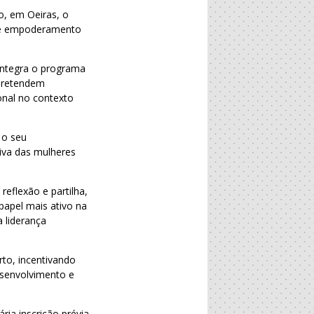
o, em Oeiras, o
ão e empoderamento
 integra o programa
pretendem
onal no contexto
 o seu
iva das mulheres
eflexão e partilha,
apel mais ativo na
a liderança
rto, incentivando
esenvolvimento e
ria inscrição prévia