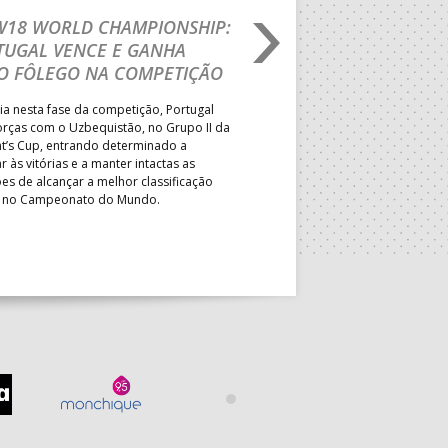
 W18 WORLD CHAMPIONSHIP:
FASE FINAL DE AND
TUGAL VENCE E GANHA
PRAIA: EFE – OS TI
O FÔLEGO NA COMPETIÇÃO
EM DOSE DUPLA E 
EQUIPAS GARANTEM
ia nesta fase da competição, Portugal
PBHT 2027
orças com o Uzbequistão, no Grupo II da
nt’s Cup, entrando determinado a
Formação de Espinho conquisto
r às vitórias e a manter intactas as
nacionais de sub-16 e sub-18 f
es de alcançar a melhor classificação
Associação Desportiva OSN e 
l no Campeonato do Mundo.
triunfaram nos quadros mascu
da Paz, AFC/Alvineri BH, AD IA
FC – AP asseguraram o direito
participar no Portugal Beach 