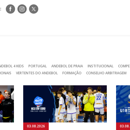
Siga-
Siga-
Siga-
:
nos
nos
nos
no
no
no
Facebook
Instagram
Twitter
NDEBOL 4 KIDS
PORTUGAL
ANDEBOL DE PRAIA
INSTITUCIONAL
COMPE
IONAIS
VERTENTES DO ANDEBOL
FORMAÇÃO
CONSELHO ARBITRAGEM
03.08.2026
03.08