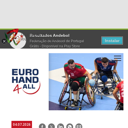
Resultados Andebol
Instalar
Federação de Andebol de Portugal
Grátis - Disponivel na Play Store
04.07.2026
Facebook
Twitter
LinkedIn
WhatsApp
E-