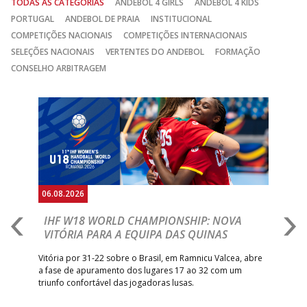
TODAS AS CATEGORIAS
ANDEBOL 4 GIRLS
ANDEBOL 4 KIDS
PORTUGAL
ANDEBOL DE PRAIA
INSTITUCIONAL
COMPETIÇÕES NACIONAIS
COMPETIÇÕES INTERNACIONAIS
SELEÇÕES NACIONAIS
VERTENTES DO ANDEBOL
FORMAÇÃO
CONSELHO ARBITRAGEM
Anterior
Seguin
06.08.2026
06.
IHF W18 WORLD CHAMPIONSHIP: NOVA
M
VITÓRIA PARA A EQUIPA DAS QUINAS
S
ra a
Vitória por 31-22 sobre o Brasil, em Ramnicu Valcea, abre
Sele
a fase de apuramento dos lugares 17 ao 32 com um
EURO
triunfo confortável das jogadoras lusas.
gar
Mun