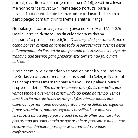
parcial, decidido pela margem mínima (15-16), e voltou a levar a
melhor no terceiro
set
(3-4), remetendo Portugal para a
discussão da medalha de bronze, onde os Lusos fecharam a
participação com um triunfo frente à anfitriã França.
No balanço à participação portuguesa no Euro Hand4All 2026,
Danilo Ferreira destacou as dificuldades sentidas na
preparação para a competição:
“O balanço do jogo com a França
acaba por ser comum ao torneio todo. A paragem que tivemos desde
o Campeonato da Europa do ano passado foi excessiva e o tempo de
trabalho que tivemos para preparar este torneio não foi o mais
indicado.”
Ainda assim, o Selecionador Nacional de Andebol em Cadeira
de Rodas valorizou o percurso consistente da Seleção Nacional
nas competições internacionais e deixou uma palavra para o
grupo de atletas:
“Temos de ter sempre atenção às condições que
vamos tendo e que vamos construindo ao longo do tempo. Temos
uma Seleção que, de todas as competições internacionais que
disputou, apenas numa não conquistou uma medalha. Em algumas
fomos vencedores, noutras segundos classificados e noutras
terceiros. É uma Seleção para a qual temos de olhar com carinho,
procurando perceber aquilo de que os atletas precisam e tudo o que
envolve esta dinâmica, para que se sintam cada vez mais
confortáveis.”