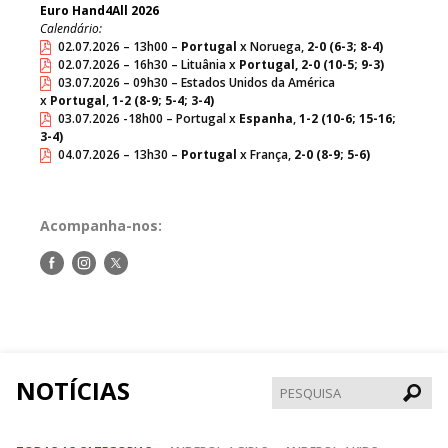
Euro Hand4All 2026
Calendário:
02.07.2026 – 13h00 –
Portugal
x Noruega,
2-0 (6-3; 8-4)
02.07.2026 – 16h30 – Lituânia x
Portugal, 2-0 (10-5; 9-3)
03.07.2026 – 09h30 – Estados Unidos da América
x
Portugal
,
1-2 (8-9; 5-4; 3-4)
03.07.2026 -18h00 – Portugal x
Espanha
,
1-2 (10-6; 15-16;
3-4)
04.07.2026 – 13h30 –
Portugal
x França,
2-0 (8-9; 5-6)
Acompanha-nos:
Siga-
Siga-
Siga-
nos
nos
nos
no
no
no
Facebook
Instagram
Twitter
NOTÍCIAS
Pesqui