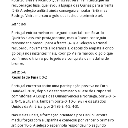
Rodrigo Vieira e Ricardo Queirós estiveram em destaque na
recuperação lusa, que levou a Equipa das Quinas para a frente
(5-8). A seleção anfitriã ainda conseguiu empatar (8-8), mas
Rodrigo Vieira marcou o golo que fechou o primeiro
set
.
Set
1:
8-9
Portugal entrou melhor no segundo parcial, com Ricardo
Queirós a assumir protagonismo, mas a França conseguiu
responder e passou para a frente (4-3). A Seleção Nacional
recuperou novamente a liderança e, depois do empate a cinco
golos já nos instantes finais, Rodrigo Vieira marcou o golo que
confirmou o triunfo português e a conquista da medalha de
bronze.
Set
2:
5-6
Resultado Final:
0-2
Portugal encerrou assim uma participação positiva no Euro
Hand4All 2026, depois de ter terminado a Fase de Grupos só
com vitórias. A Equipa das Quinas venceu a Noruega, por 2-0 (6-
3; 8-4), a Lituânia, também por 2-0 (10-5; 9-3), e os Estados
Unidos da América, por 2-1 (9-8; 4-5; 4-3).
Nas Meias Finais, a formação orientada por Danilo Ferreira
mediu forças com a Espanha e começou por vencer o primeiro
set
, por 10-6. A seleção espanhola respondeu no segundo