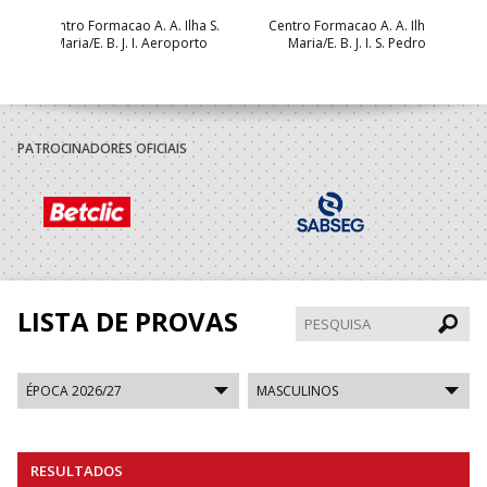
Centro Formacao A. A. Ilha S.
Centro Formacao A. A. Ilha S.
Maria/E. B. J. I. Aeroporto
Maria/E. B. J. I. S. Pedro
PATROCINADORES OFICIAIS
LISTA DE PROVAS
Pesqui
RESULTADOS