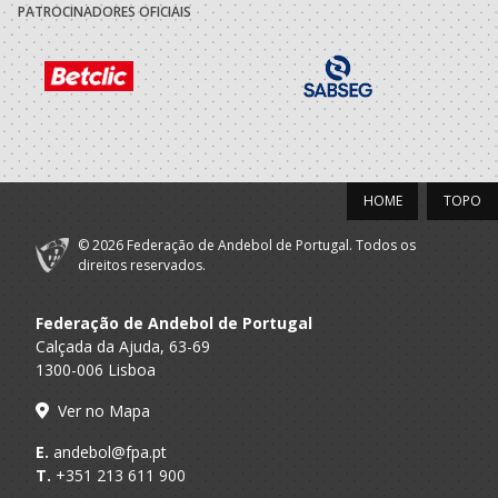
A.A. Porto
ACADEMICA S.
Master M
PATROCINADORES OFICIAIS
MAMEDE
2020/21
ASSOCIACAO
A.A. Porto
ACADEMICA S.
Técnico
MAMEDE
HOME
TOPO
2019/20
© 2026 Federação de Andebol de Portugal. Todos os
ASSOCIACAO
direitos reservados.
A.A. Porto
ACADEMICA S.
Técnico
MAMEDE
Federação de Andebol de Portugal
ASSOCIACAO
Calçada da Ajuda, 63-69
A.A. Porto
ACADEMICA S.
Master M
1300-006 Lisboa
MAMEDE
Ver no Mapa
2017/18
E.
andebol@fpa.pt
T.
+351 213 611 900
ASSOCIACAO