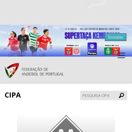
Resultados Andebol
Instalar
Federação de Andebol de Portugal
Grátis - Disponivel na Play Store
CIPA
Pesqui
CIPA