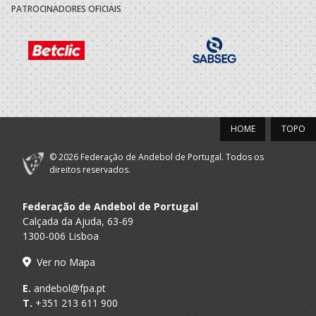
Fafe
PATROCINADORES OFICIAIS
2015/16
Andebol Clube
A.A. Braga
Seniores M
Fafe
C 99/00
HOME
TOPO
ABC Braga
A.A. Braga
Juniores M / Seniores M
Andebol Sad
© 2026 Federação de Andebol de Portugal. Todos os
direitos reservados.
C 98/99
Federação de Andebol de Portugal
ABC Braga
Calçada da Ajuda, 63-69
A.A. Braga
Juvenis M / Juniores M
Andebol Sad
1300-006 Lisboa
C 97/98
Ver no Mapa
E.
andebol@fpa.pt
ABC Braga
A.A. Braga
Juvenis M
T.
+351 213 611 900
Andebol Sad