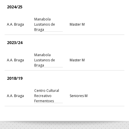
2024/25
Manabola
A.A. Braga
Lusitanos de
Master M
Braga
2023/24
Manabola
A.A. Braga
Lusitanos de
Master M
Braga
2018/19
Centro Cultural
A.A. Braga
Recreativo
Seniores M
Fermentoes
2016/17
Andebol Clube
A.A. Braga
Seniores M