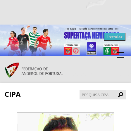
Resultados Andebol
Instalar
Federação de Andebol de Portugal
Grátis - Disponivel na Play Store
CIPA
Pesqui
CIPA