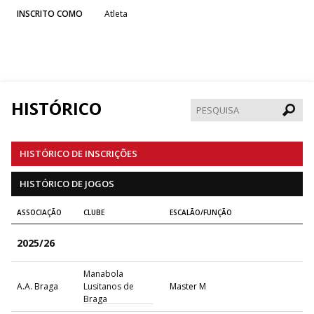
INSCRITO COMO
Atleta
HISTÓRICO
Pesqui
HISTÓRICO DE INSCRIÇÕES
HISTÓRICO DE JOGOS
ASSOCIAÇÃO
CLUBE
ESCALÃO/FUNÇÃO
2025/26
Manabola
A.A. Braga
Lusitanos de
Master M
Braga