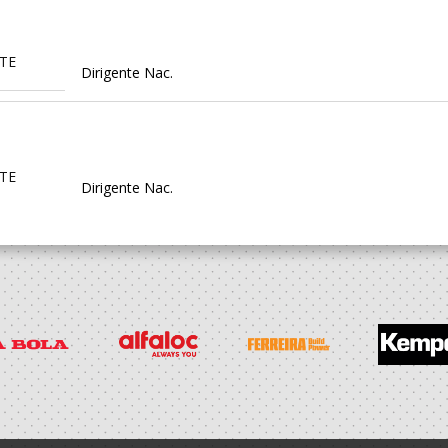
TE
Dirigente Nac.
TE
Dirigente Nac.
TE
Técnico
ao Recreio
Seniores M