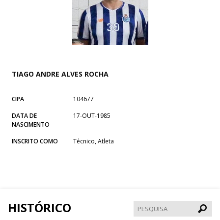
TIAGO ANDRE ALVES ROCHA
CIPA
104677
DATA DE
17-OUT-1985
NASCIMENTO
INSCRITO COMO
Técnico, Atleta
HISTÓRICO
Pesqui