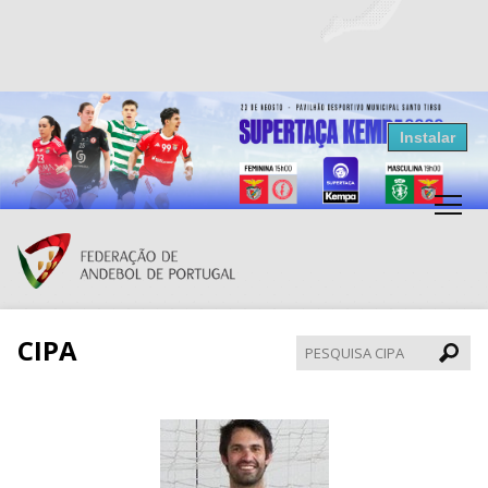
Resultados Andebol
Instalar
Federação de Andebol de Portugal
Grátis - Disponivel na Play Store
CIPA
Pesqui
CIPA