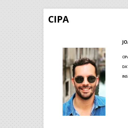
CIPA
JO
CIP
DA
IN