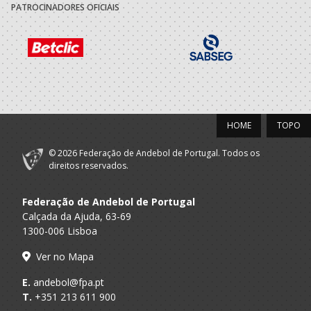
A.A. Porto
ACADEMICA S.
Master M
PATROCINADORES OFICIAIS
MAMEDE
2019/20
ASSOCIACAO
A.A. Porto
ACADEMICA S.
Master M
MAMEDE
HOME
TOPO
2017/18
© 2026 Federação de Andebol de Portugal. Todos os
ASSOCIACAO
direitos reservados.
A.A. Porto
ACADEMICA S.
Master M
MAMEDE
Federação de Andebol de Portugal
Calçada da Ajuda, 63-69
2016/17
1300-006 Lisboa
ASSOCIACAO
Ver no Mapa
A.A. Porto
ACADEMICA S.
Master M
MAMEDE
E.
andebol@fpa.pt
T.
+351 213 611 900
C 99/00