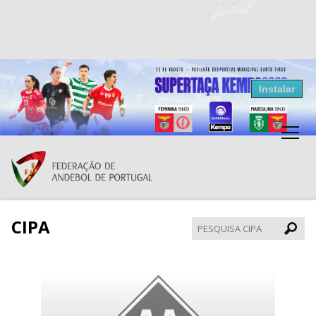
Resultados Andebol
Instalar
Federação de Andebol de Portugal
Grátis - Disponivel na Play Store
CIPA
Pesqui
CIPA